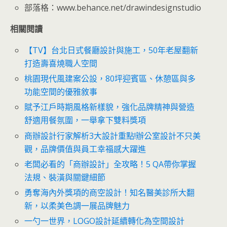
部落格：www.behance.net/drawindesignstudio
相關閱讀
【TV】台北日式餐廳設計與施工，50年老屋翻新
打造壽喜燒職人空間
桃園現代風建案公設，80坪迎賓區、休憩區與多
功能空間的優雅敘事
賦予江戶時期風格新樣貌，強化品牌精神與營造
舒適用餐氛圍，一舉拿下雙料獎項
商辦設計行家解析3大設計重點!辦公室設計不只美
觀，品牌價值與員工幸福感大躍進
老闆必看的「商辦設計」全攻略！5 QA帶你掌握
法規、裝潢與關鍵細節
勇奪海內外獎項的商空設計！知名醫美診所大翻
新，以柔美色調一展品牌魅力
一勺一世界，LOGO設計延續轉化為空間設計