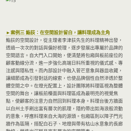
►案例三 鮨荻：在空間設計留白，讓料理成為主角
鮨荻的空間設計，從主理者李津荻先生的料理精神出發，
透過一次次的對話與偏好梳理，逐步發展出專屬於品牌的
空間語言。自大門入口開始，便清楚將包廂與板前座位的
顧客動線分流，進一步強化高端日料所重視的儀式感、專
注感與隱私性。而內部設計中融入菅芒意象與器皿收藏，
讓細節成為引發對話的線索，也使品牌個性自然滲透於整
體空間之中。在燈光配置上，設計團隊將料理區視為整體
空間的舞台，讓板前檯面與料理區成為最明亮的視覺焦
點，使顧客的注意力自然回到料理本身。料理台後方牆面
以白州土手刷出富有層次的肌理，隱約帶出如海浪般流動
的意象，呼應料理來自大海的源頭。包廂區則以障子門光
牆作為區隔，搭配白石子、地燈與帶有枯山水意象的長廊