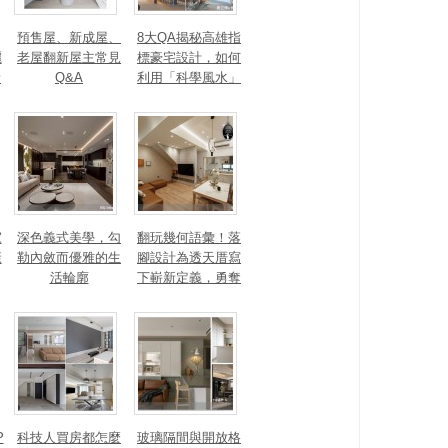
預售屋、新成屋、
8大QA揭秘高雄指
麗
老屋翻新屋主常見
標豪宅設計，如何
新
Q&A
利用「科學風水」
打造聚氣招財的能
大
量磁場？
家
深色義式美學，勾
翻玩幾何語彙！落
康
勒內斂而優雅的生
腳設計為透天厝寫
活輪廓
下嶄新定義，勇奪
2025 美國 IDA、TI
TAN 國際大獎
P
科技人買房都怎麼
玻璃隔間與開放格