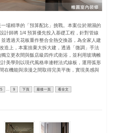
是一場精準的「預算配比」挑戰。本案位於潮濕的
設計師將 1/4 預算優先投入基礎工程，針對管線
，並透過天花板重作整合全熱交換器，為全家人建
格局改造上，本案捨棄大拆大建，透過「微調」手法
的獨立更衣間與飯店級四件式衛浴，並利用玻璃帷
設計美學則以現代風格串連輕法式線板，運用弧形
坪空間在機能與浪漫之間取得完美平衡，實現美感與
...
5
9
下頁
最後一頁
看全文