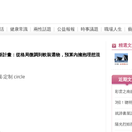
活
健康常識
兩性話題
公益報報
時事議題
職場人生
精選文
翻新計畫：從格局微調到軟裝選物，預算內擁抱理想混
定制 circle
近期文
彩雲之南
3招！聰
省下「二
就諦書屋
陽光烈焰