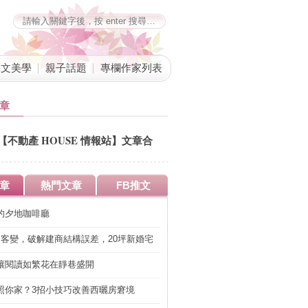
藝文美學
親子話題
專欄作家列表
章
【不動產 HOUSE 情報站】文章合
併公告
章
熱門文章
FB推文
的夕地咖啡廳
明客變，破解建商結構誤差，20坪新婚宅
工」的冤枉錢
讓閱讀如繁花在靜巷盛開
照你家？3招小技巧改善西曬房窘境