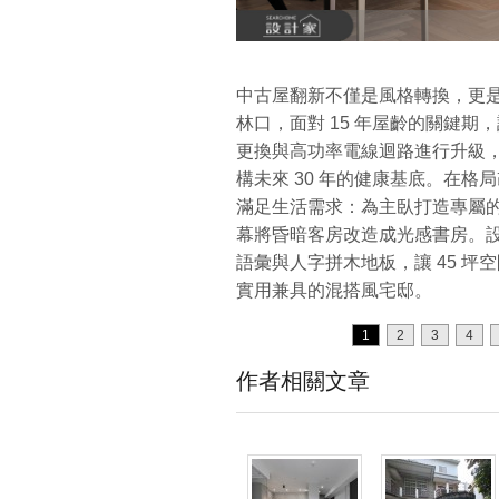
中古屋翻新不僅是風格轉換，更
林口，面對 15 年屋齡的關鍵期，
更換與高功率電線迴路進行升級
構未來 30 年的健康基底。在
滿足生活需求：為主臥打造專屬
幕將昏暗客房改造成光感書房。
語彙與人字拼木地板，讓 45 
實用兼具的混搭風宅邸。
1
2
3
4
作者相關文章