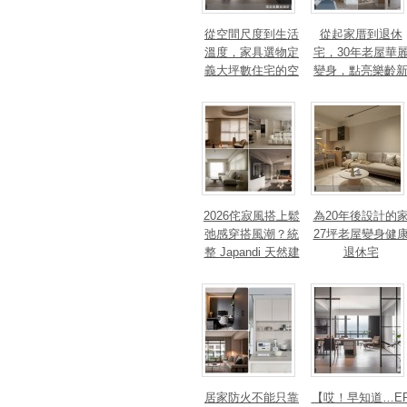
從空間尺度到生活
從起家厝到退休
溫度，家具選物定
宅，30年老屋華
義大坪數住宅的空
變身，點亮樂齡
間性格
篇章！斬獲美、
法、英指標設計
獎！
2026侘寂風搭上鬆
為20年後設計的
弛感穿搭風潮？統
27坪老屋變身健
整 Japandi 天然建
退休宅
材、配色法則，還
有風靡全球的軟裝
家具推薦
居家防火不能只靠
【哎！早知道…E