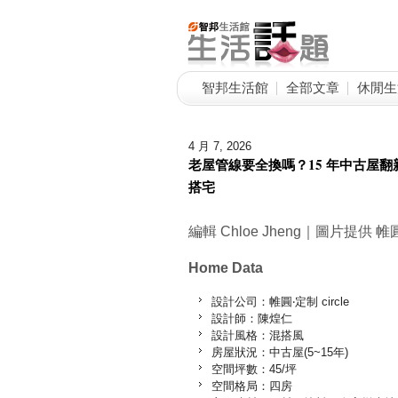
智邦生活館
全部文章
休閒生
4 月 7, 2026
老屋管線要全換嗎？15 年中古屋
搭宅
編輯 Chloe Jheng｜圖片提供 帷圓‧
Home Data
設計公司：帷圓‧定制 circle
設計師：陳煌仁
設計風格：混搭風
房屋狀況：中古屋(5~15年)
空間坪數：45/坪
空間格局：四房