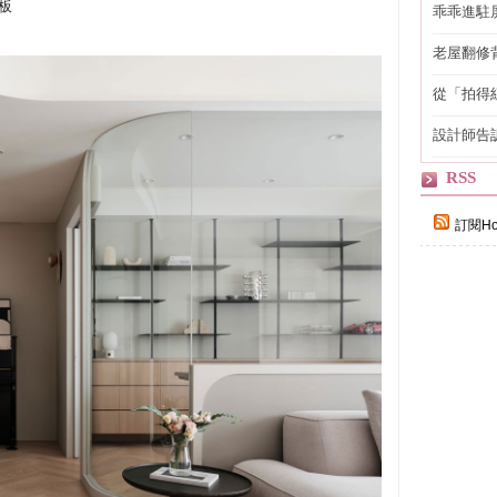
板
乖乖進駐
老屋翻修
得見的精
從「拍得
輯
設計師告
策點」，
RSS
訂閱Ho