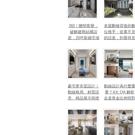
3招！聰明客變，
老屋翻修背後的
破解建商結構誤
位推手：從看不
差，20坪新婚宅省
的誤差，到看得
下「二工」的冤枉
的精準改造
錢
豪宅更衣室設計｜
動線設計為什麼
動線格局、材質語
要？4大 QA 解析
意、精品展示與燈
走道黃金比例與
光智能4 大關鍵，
身心靈的影響
打造高訂生活儀式
感