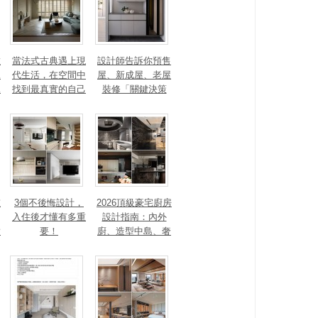
數
當法式古典遇上現
設計師告訴你預售
見
代生活，在空間中
屋、新成屋、老屋
見
找到最真實的自己
裝修「關鍵決策
點」，設計從不同
面向開始
重
3個不後悔設計，
2026頂級豪宅廚房
入住後才懂有多重
設計指南：內外
對
要！
廚、造型中島、奢
石塗料、AI智能，
讓廚房從空間配角
變主角！