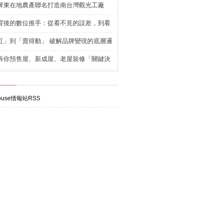
屏東在地農產聯名打造南台灣觀光工廠
背後的數位推手：從看不見的誤差，到看
準改造
紅」到「賣得動」 破解品牌變現的底層邏
訴你預售屋、新成屋、老屋裝修「關鍵決
設計從不同面向開始
use情報站RSS