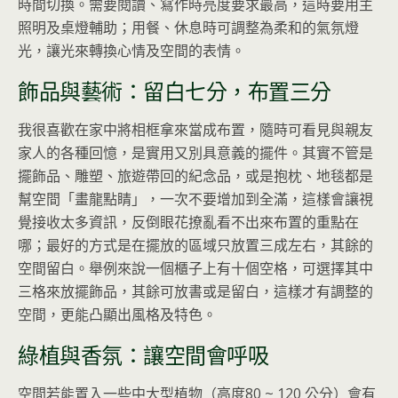
時間切換。需要閱讀、寫作時亮度要求最高，這時要用主
照明及桌燈輔助；用餐、休息時可調整為柔和的氣氛燈
光，讓光來轉換心情及空間的表情。
飾品與藝術：留白七分，布置三分
我很喜歡在家中將相框拿來當成布置，隨時可看見與親友
家人的各種回憶，是實用又別具意義的擺件。其實不管是
擺飾品、雕塑、旅遊帶回的紀念品，或是抱枕、地毯都是
幫空間「畫龍點睛」，一次不要增加到全滿，這樣會讓視
覺接收太多資訊，反倒眼花撩亂看不出來布置的重點在
哪；最好的方式是在擺放的區域只放置三成左右，其餘的
空間留白。舉例來說一個櫃子上有十個空格，可選擇其中
三格來放擺飾品，其餘可放書或是留白，這樣才有調整的
空間，更能凸顯出風格及特色。
綠植與香氛：讓空間會呼吸
空間若能置入一些中大型植物（高度80 ~ 120 公分）會有