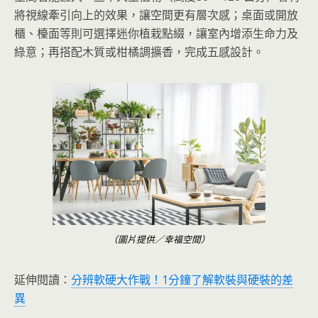
將視線牽引向上的效果，讓空間更有層次感；桌面或開放
櫃、檯面等則可選擇迷你植栽點綴，讓室內增添生命力及
綠意；再搭配木質或柑橘調擴香，完成五感設計。
（圖片提供／幸福空間）
延伸閱讀：
分辨軟硬大作戰！1分鐘了解軟裝與硬裝的差
異