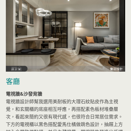
客廳
電視牆&沙發背牆
電視牆設計師幫我選用美耐板的大理石紋貼皮作為主視
覺，和玄關櫃的底座相互呼應，再搭配素色板材堆疊層
次，看起來簡約又很有現代感，也很符合日常居住需求。
下方的電視櫃以黑色搭配愛馬仕橘做跳色設計，抽屜上方