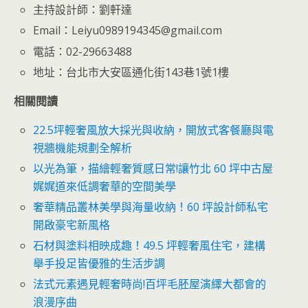
主持設計師：劉軒達
Email：Leiyu0989194345@gmail.com
電話：02-29663488
地址：台北市大安區通化街143巷1號1樓
相關閱讀
22.5坪輕奢風放大採光與收納，開放式客餐廳與電
視牆機能規劃全解析
以光為筆，描繪輕奢質感日常!讓竹北 60 坪中古屋
娓娓道來低調奢華的空間美學
奢華精品叢林美學與海量收納！60 坪設計師私宅
開啟豪宅新風格
石材與塗料相映成趣！49.5 坪輕奢風住宅，建構
舉手投足皆優雅的生活步調
法式元素遇見輕奢時尚!百坪毛胚屋演繹大都會的
浪漫序曲