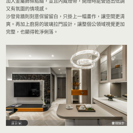
加入金屬飾條點綴，並且內藏燈帶，開燈時能營造出低調
又有氛圍的情境感。
沙發背牆則刻意保留留白，只掛上一幅畫作，讓空間更清
爽。再加上廚房的玻璃拉門設計，讓整個公領域視覺更加
完整，也顯得乾淨俐落。