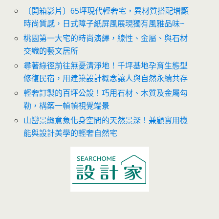
〔開箱影片〕65坪現代輕奢宅，異材質搭配增顯
時尚質感，日式障子紙屏風展現獨有風雅品味~
桃園第一大宅的時尚演繹，線性、金屬、與石材
交織的藝文居所
尋著綠徑前往無憂清淨地！千坪基地孕育生態型
修復民宿，用建築設計概念讓人與自然永續共存
輕奢訂製的百坪公設！巧用石材、木質及金屬勾
勒，構築一幀幀視覺端景
山巒景緻意象化身空間的天然景深！兼顧實用機
能與設計美學的輕奢自然宅