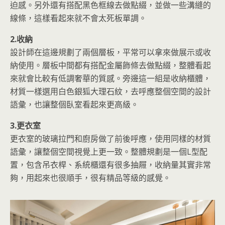
迫感。另外還有搭配黑色框線去做點綴，並做一些溝縫的
線條，這樣看起來就不會太死板單調。
2.收納
設計師在這邊規劃了兩個層板，平常可以拿來做展示或收
納使用。層板中間都有搭配金屬飾條去做點綴，整體看起
來就會比較有低調奢華的質感。旁邊這一組是收納櫃體，
材質一樣選用白色銀狐大理石紋，去呼應整個空間的設計
語彙，也讓整個臥室看起來更高級。
3.更衣室
更衣室的玻璃拉門和廚房做了前後呼應，使用同樣的材質
語彙，讓整個空間視覺上更一致。整體規劃是一個L型配
置，包含吊衣桿、系統櫃還有很多抽屜，收納量其實非常
夠，用起來也很順手，很有精品等級的感覺。