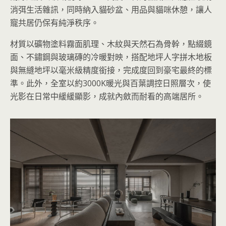
消弭生活雜訊，同時納入貓砂盆、用品與貓咪休憩，讓人
寵共居仍保有純淨秩序。
材質以礦物塗料霧面肌理、木紋與天然石為骨幹，點綴鏡
面、不鏽鋼與玻璃磚的冷暖對映，搭配地坪人字拼木地板
與無縫地坪以毫米級精度銜接，完成度回到豪宅最終的標
準。此外，全室以約3000K暖光與百葉調控日照層次，使
光影在日常中緩緩顯影，成就內斂而耐看的高端居所。