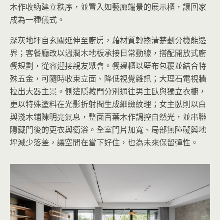
木作收納建立秩序，並置入如藝廊端景的展示櫃，讓回家
成為一種儀式。
深灰地坪自玄關延伸至廚房，藉材質轉換清楚劃分機能邊
界；客餐廳改以溫潤木地板承接日常動線，搭配開放式廚
餐規劃，從容迎接親友聚會。餐邊櫃以壁布包覆並結合特
殊五金，可隨時收束立面、降低視覺雜訊；大理石電視牆
拉出大器主景。側邊隱藏門分別通往男主臥與獨立衣櫥，
更以特殊塗料在光影折射間生成細緻紋理；女主臥則以白
與淺木鋪陳明亮氣息，整面百葉木作調控自然光，並串聯
隱藏門後的更衣與衛浴。全室門片加寬、局部無障礙與地
坪減少落差，讓空間在當下好住，也為未來保留彈性。