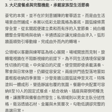
3. 大尺度餐桌與完整機能，承載家族型生活節奏
豪宅的本質，並不在於刻意鋪陳的奢華語言，而是由生活
場景自然鋪成。本案以低彩北歐風格為基底，圓弧線條貫
穿全室，從玄關起便建立柔和而有序的入室節奏：純白櫃
體整合穿鞋椅與收納，半通透設計讓光線自由滲入，弧形
牆面順勢引導動線，完成由外而內的轉場。
公領域以客廳與練琴區為核心展開，場域開放而克制，旋
轉電視牆在不阻斷視線的前提下，為不同生活情境保留彈
性切換的可能。中央留白的尺度，使空間即使承載演奏、
聚會與日常休憩，仍顯從容安定。兩座拱門造型落地窗如
畫框般收納四季景致，沙發背牆沿圓弧延伸至天花，特殊
塗料一體成形，營造靜謐包覆的氛圍。餐廳中央配置可容
納8至10人的固定式餐桌，結合收納、插座與鄰側吧檯洗
槽，讓團聚與備餐自然發生；私領域則以男女主臥分述性
格，衛浴透過石材、金屬與木質層次，勾勒低調卻完整的
高端日常。