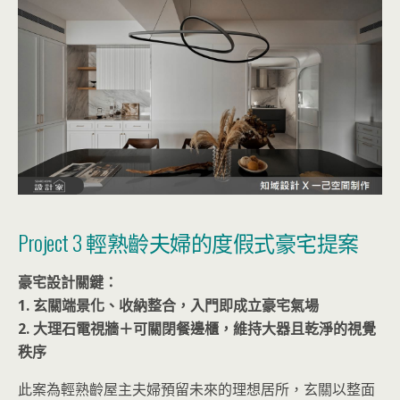
Project 3 輕熟齡夫婦的度假式豪宅提案
豪宅設計關鍵：
1. 玄關端景化、收納整合，入門即成立豪宅氣場
2. 大理石電視牆＋可關閉餐邊櫃，維持大器且乾淨的視覺
秩序
此案為輕熟齡屋主夫婦預留未來的理想居所，玄關以整面