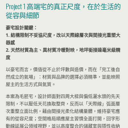
Project 1 高端宅的真正尺度，在於生活的
從容與細節
豪宅設計關鍵：
1. 結構限制不妥協尺度，改以天際線層次與間接光重塑大
器感
2. 天然材質為主、異材質冷暖對映，地坪銜接達毫米級精
度
以豪宅而言，價值從不止於坪數與造價，而在「完工後自
然成立的氣場」：材質與品牌的選擇必須精準，並能映照
屋主的生活方式與氣質。
本案為毛胚宅，設計師面對四周大樑與偏低灑水頭的先天
限制，不以壓低天花換取整齊，反而以「天際線」弧面層
次重整立面比例，藉由間接光柔化結構量體，維持豪宅應
有的從容尺度；空間格局順應屋主習慣全面打開，回字形
動線延展公領域視野，並以高度整合的儲藏室與隱性收納