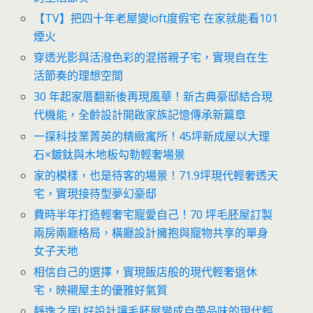
【TV】把四十年老屋變loft度假宅 在家就能看101
煙火
穿透光影與活潑色彩的混搭親子宅，實現自在生
活節奏的理想空間
30 年起家厝翻新後再現風華！新古典豪邸結合現
代機能，全齡設計開啟家族記憶傳承新篇章
一探科技業菁英的精緻寓所！45坪新成屋以大理
石×鍍鈦與木地板勾勒輕奢場景
家的模樣，也是待客的場景！71.9坪現代輕奢透天
宅，實現接待型夢幻豪邸
費時半年打造輕奢宅寵愛自己！70 坪毛胚屋訂製
兩房兩廳格局，橫廳設計擁抱與寵物共享的單身
女子天地
相信自己的選擇，實現飯店般的現代輕奢退休
宅，映襯屋主的優雅好氣質
靜逸之居! 好設計讓毛胚屋變成自帶品味的現代輕