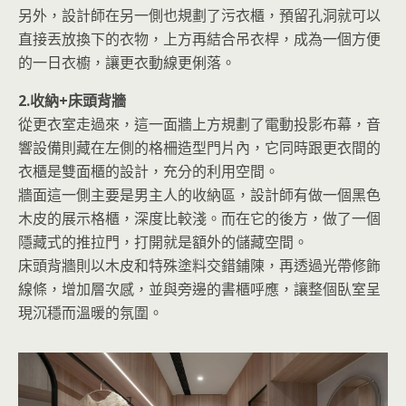
另外，設計師在另一側也規劃了污衣櫃，預留孔洞就可以
直接丟放換下的衣物，上方再結合吊衣桿，成為一個方便
的一日衣櫥，讓更衣動線更俐落。
2.收納+床頭背牆
從更衣室走過來，這一面牆上方規劃了電動投影布幕，音
響設備則藏在左側的格柵造型門片內，它同時跟更衣間的
衣櫃是雙面櫃的設計，充分的利用空間。
牆面這一側主要是男主人的收納區，設計師有做一個黑色
木皮的展示格櫃，深度比較淺。而在它的後方，做了一個
隱藏式的推拉門，打開就是額外的儲藏空間。
床頭背牆則以木皮和特殊塗料交錯鋪陳，再透過光帶修飾
線條，增加層次感，並與旁邊的書櫃呼應，讓整個臥室呈
現沉穩而溫暖的氛圍。