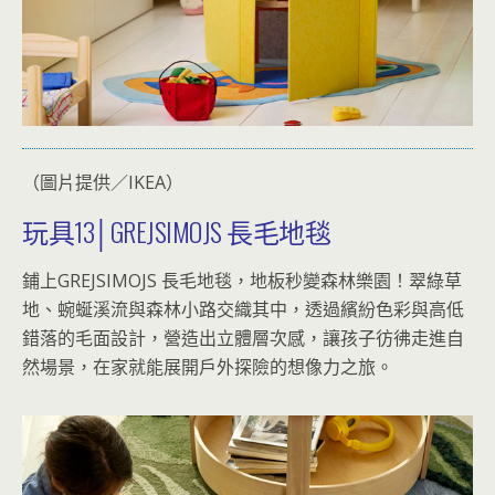
（圖片提供／IKEA）
玩具13│GREJSIMOJS 長毛地毯
鋪上GREJSIMOJS 長毛地毯，地板秒變森林樂園！翠綠草
地、蜿蜒溪流與森林小路交織其中，透過繽紛色彩與高低
錯落的毛面設計，營造出立體層次感，讓孩子彷彿走進自
然場景，在家就能展開戶外探險的想像力之旅。