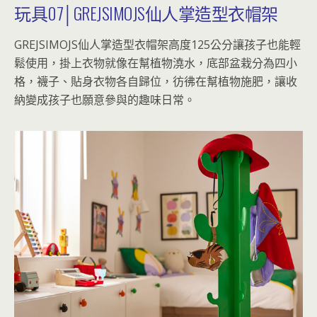
玩具07│GREJSIMOJS仙人掌造型衣帽架
GREJSIMOJS仙人掌造型衣帽架高度125公分讓孩子也能輕
鬆使用，掛上衣物就像在幫植物澆水，底部盆栽分為四小
格，襪子、貼身衣物各自歸位，彷彿在幫植物施肥，讓收
納變成孩子也願意參與的趣味日常。