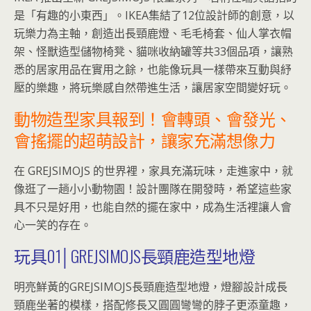
是「有趣的小東西」。IKEA集結了12位設計師的創意，以
玩樂力為主軸，創造出長頸鹿燈、毛毛椅套、仙人掌衣帽
架、怪獸造型儲物椅凳、貓咪收納罐等共33個品項，讓熟
悉的居家用品在實用之餘，也能像玩具一樣帶來互動與紓
壓的樂趣，將玩樂感自然帶進生活，讓居家空間變好玩。
動物造型家具報到！會轉頭、會發光、
會搖擺的超萌設計，讓家充滿想像力
在 GREJSIMOJS 的世界裡，家具充滿玩味，走進家中，就
像逛了一趟小小動物園！設計團隊在開發時，希望這些家
具不只是好用，也能自然的擺在家中，成為生活裡讓人會
心一笑的存在。
玩具01│GREJSIMOJS長頸鹿造型地燈
明亮鮮黃的GREJSIMOJS長頸鹿造型地燈，燈腳設計成長
頸鹿坐著的模樣，搭配修長又圓圓彎彎的脖子更添童趣，