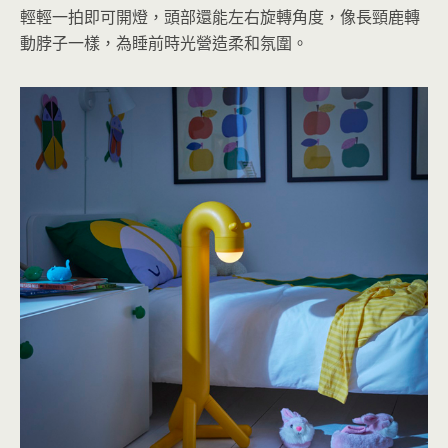
輕輕一拍即可開燈，頭部還能左右旋轉角度，像長頸鹿轉
動脖子一樣，為睡前時光營造柔和氛圍。