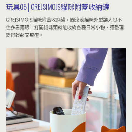
玩具05│GREJSIMOJS貓咪附蓋收納罐
GREJSIMOJS貓咪附蓋收納罐，圓滾滾貓咪外型讓人忍不
住多看兩眼，打開貓咪頭就能收納各種日常小物，讓整理
變得輕鬆又療癒。