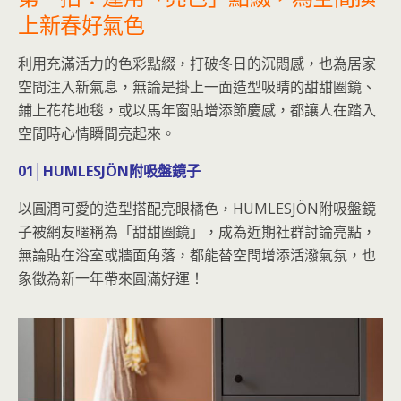
上新春好氣色
利用充滿活力的色彩點綴，打破冬日的沉悶感，也為居家
空間注入新氣息，無論是掛上一面造型吸睛的甜甜圈鏡、
鋪上花花地毯，或以馬年窗貼增添節慶感，都讓人在踏入
空間時心情瞬間亮起來。
01│HUMLESJÖN附吸盤鏡子
以圓潤可愛的造型搭配亮眼橘色，HUMLESJÖN附吸盤鏡
子被網友暱稱為「甜甜圈鏡」，成為近期社群討論亮點，
無論貼在浴室或牆面角落，都能替空間增添活潑氣氛，也
象徵為新一年帶來圓滿好運！