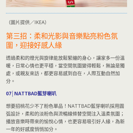
（圖片提供／IKEA）
第三招：柔和光影與音樂點亮粉色氛
圍，迎接好感人緣
透過柔和的燈光與旋律能放鬆緊繃的身心，讓家多一份溫
暖，日常心情也更平穩，當空間氛圍變得輕鬆，無論是獨
處，或親友來訪，都更容易感到自在，人際互動自然加
分。
07│NATTBAD藍芽喇叭
想要招桃花少不了粉色單品！NATTBAD藍芽喇叭採用圓
弧設計，柔和的淡粉色與流暢線條替空間注入溫柔氛圍；
播放音樂時帶來的愉悅心情，也更容易吸引好人緣，為新
一年的好感度悄悄加分。