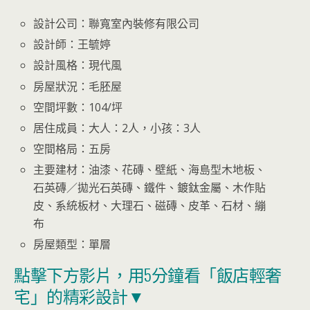
設計公司：聯寬室內裝修有限公司
設計師：王毓婷
設計風格：現代風
房屋狀況：毛胚屋
空間坪數：104/坪
居住成員：大人：2人，小孩：3人
空間格局：五房
主要建材：油漆、花磚、壁紙、海島型木地板、
石英磚／拋光石英磚、鐵件、鍍鈦金屬、木作貼
皮、系統板材、大理石、磁磚、皮革、石材、繃
布
房屋類型：單層
點擊下方影片，用5分鐘看「飯店輕奢
宅」的精彩設計▼