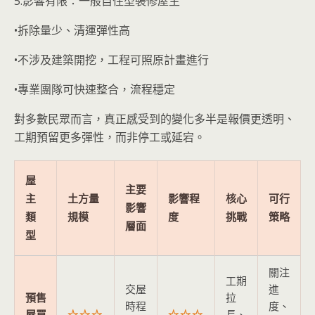
5.影響有限：一般自住型裝修屋主
•拆除量少、清運彈性高
•不涉及建築開挖，工程可照原計畫進行
•專業團隊可快速整合，流程穩定
對多數民眾而言，真正感受到的變化多半是報價更透明、
工期預留更多彈性，而非停工或延宕。
屋
主要
主
土方量
影響程
核心
可行
影響
類
規模
度
挑戰
策略
層面
型
關注
工期
交屋
進
預售
拉
時程
度、
屋買
☆☆☆
☆☆☆
長、