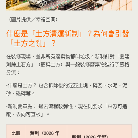
（圖片提供／幸福空間）
什麼是「土方清運新制」？為何會引發
「土方之亂」？
在裝修現場，並非所有廢棄物都叫垃圾。新制針對「營建
剩餘土石方」（簡稱土方）與一般裝修廢棄物進行了嚴格
分流：
•什麼是土方？ 包含拆除後的混凝土塊、磚瓦、水泥、泥
砂、磁磚等。
•新制變革點： 過去流程較彈性，現在則要求「來源可追
蹤、去向可查核」。
比較
舊制（2026 年
新制（2026 年起）