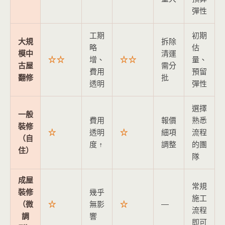
彈性
工期
初期
大規
拆除
略
估
模中
清運
☆☆
增、
☆☆
量、
古屋
需分
費用
預留
翻修
批
透明
彈性
選擇
一般
費用
報價
熟悉
裝修
☆
透明
☆
細項
流程
（自
度 ↑
調整
的團
住）
隊
成屋
常規
裝修
幾乎
施工
（微
☆
無影
☆
—
流程
調
響
即可