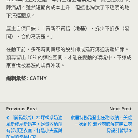
陣痛期。雖然短期內成本上升，但這也淘汰了不透明的地
下清運體系。
屋主自保口訣：「買新不買舊（地基）、拆少不拆多（隔
間）、合約寫清楚。」
在動工前，多花時間與您的設計師或建商溝通清運細節。
預算留出 10% 的彈性空間，才能在變動的環境中，不讓成
家喜悅被暴漲的規費沖淡。
編輯彙整 : CATHY
Previous Post
Next Post
〔開箱影片〕22坪韓系奶油
家居特務雅登出任務!收納、美感
風新成屋新婚宅，足量收納還
一次到位 雅登廚飾解密義式廚
有夢想更衣室，打造小夫妻與
房設計哲學
萌寵的幸福居家