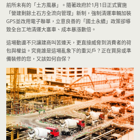
前所未有的「土方風暴」。隨著政府於1月1日正式實施
「營建剩餘土石方全流向管理」新制，強制清運車輛加裝
GPS並改用電子聯單，立意良善的「國土永續」政策卻導
致全台工地清運大塞車、成本暴漲數倍。
這場動盪不只讓建商叫苦連天，更直接威脅到消費者的荷
包與權益。究竟誰是這場亂象下的重災戶？正在買房或準
備裝修的您，又該如何自保？