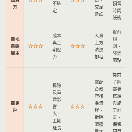
不確
預留
方
交屋
定
時間
延誤
緩衝
提前
成本
大量
自地
規
與工
土方
自建
☆☆☆
☆☆☆
劃、
期壓
清運
屋主
談定
力
排程
節點
提前
需配
了解
拆除
合政
都更
及重
府核
核准
建影
都更
准流
與施
☆☆☆
響
☆☆☆
戶
程、
工計
大、
拆除
畫、
工期
清運
保留
延長
量大
預算