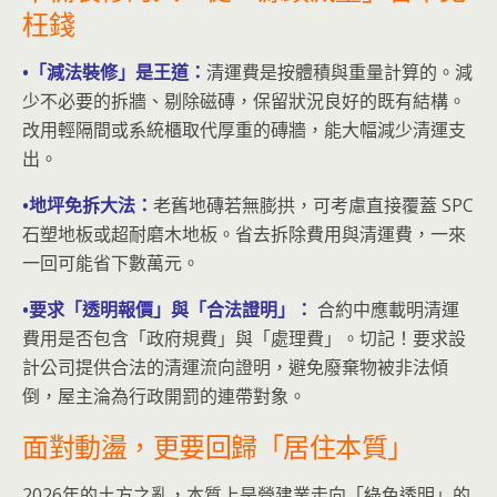
枉錢
•「減法裝修」是王道：
清運費是按體積與重量計算的。減
少不必要的拆牆、剔除磁磚，保留狀況良好的既有結構。
改用輕隔間或系統櫃取代厚重的磚牆，能大幅減少清運支
出。
•地坪免拆大法：
老舊地磚若無膨拱，可考慮直接覆蓋 SPC
石塑地板或超耐磨木地板。省去拆除費用與清運費，一來
一回可能省下數萬元。
•要求「透明報價」與「合法證明」：
合約中應載明清運
費用是否包含「政府規費」與「處理費」。切記！要求設
計公司提供合法的清運流向證明，避免廢棄物被非法傾
倒，屋主淪為行政開罰的連帶對象。
面對動盪，更要回歸「居住本質」
2026年的土方之亂，本質上是營建業走向「綠色透明」的