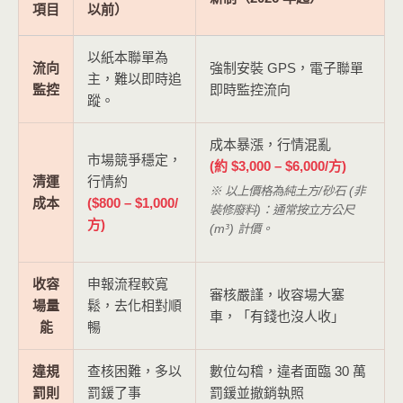
項目
以前）
以紙本聯單為
流向
強制安裝 GPS，電子聯單
主，難以即時追
監控
即時監控流向
蹤。
成本暴漲，行情混亂
市場競爭穩定，
(約 $3,000 – $6,000/方)
清運
行情約
※ 以上價格為純土方/砂石 (非
成本
($800 – $1,000/
裝修廢料)：通常按立方公尺
方)
(m³) 計價。
收容
申報流程較寬
審核嚴謹，收容場大塞
場量
鬆，去化相對順
車，「有錢也沒人收」
能
暢
違規
查核困難，多以
數位勾稽，違者面臨 30 萬
罰則
罰鍰了事
罰鍰並撤銷執照