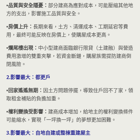
•品質與安全隱憂：
部分建商為應對成本，可能壓縮其他地
方的支出，影響施工品質與安全。
•房價上升：
長期來看，土方、清運成本、工期延宕等費
用，最終可能反映在房價上，使購屋成本更高。
•爛尾樓出現：
中小型建商面臨銀行限貸（土建融）與營造
費用激增的雙重夾擊，若資金斷鏈，購屋族需提防建商倒
閉風險。
2.影響最大：都更戶
•回家遙遙無期：
因土方問題停擺，導致住戶回不了家，領
取租金補貼的負擔加重。
•權利變換受影響：
建商成本增加，給地主的權利變換條件
可能縮水，實現「一坪換一坪」的夢想更加困難。
3.影響最大：自地自建或整棟重建屋主