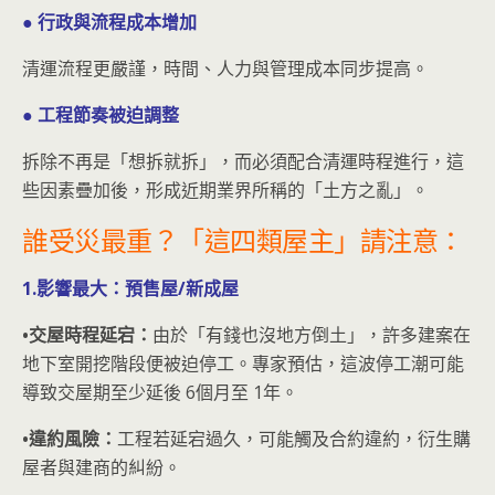
● 行政與流程成本增加
清運流程更嚴謹，時間、人力與管理成本同步提高。
● 工程節奏被迫調整
拆除不再是「想拆就拆」，而必須配合清運時程進行，這
些因素疊加後，形成近期業界所稱的「土方之亂」。
誰受災最重？「這四類屋主」請注意：
1.影響最大：預售屋/新成屋
•交屋時程延宕：
由於「有錢也沒地方倒土」，許多建案在
地下室開挖階段便被迫停工。專家預估，這波停工潮可能
導致交屋期至少延後 6個月至 1年。
•違約風險：
工程若延宕過久，可能觸及合約違約，衍生購
屋者與建商的糾紛。