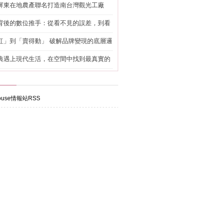
屏東在地農產聯名打造南台灣觀光工廠
背後的數位推手：從看不見的誤差，到看
準改造
紅」到「賣得動」 破解品牌變現的底層邏
典遇上現代生活，在空間中找到最真實的
use情報站RSS