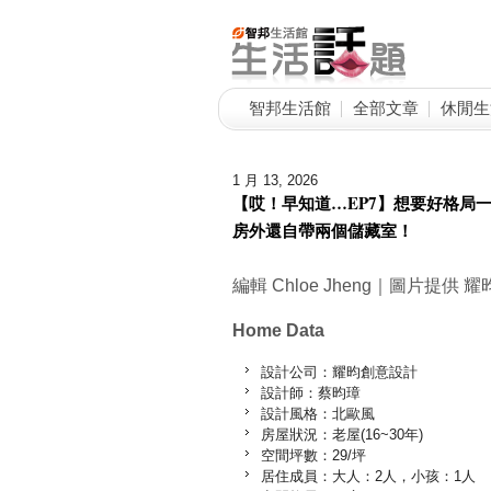
智邦生活館
全部文章
休閒生
1 月 13, 2026
【哎！早知道…EP7】想要好格局一
房外還自帶兩個儲藏室！
編輯 Chloe Jheng｜圖片提供
Home Data
設計公司：耀昀創意設計
設計師：蔡昀璋
設計風格：北歐風
房屋狀況：老屋(16~30年)
空間坪數：29/坪
居住成員：大人：2人，小孩：1人