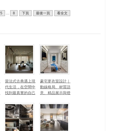
...
5
8
下頁
最後一頁
看全文
數
當法式古典遇上現
豪宅更衣室設計｜
見
代生活，在空間中
動線格局、材質語
見
找到最真實的自己
意、精品展示與燈
光智能4 大關鍵，
打造高訂生活儀式
感