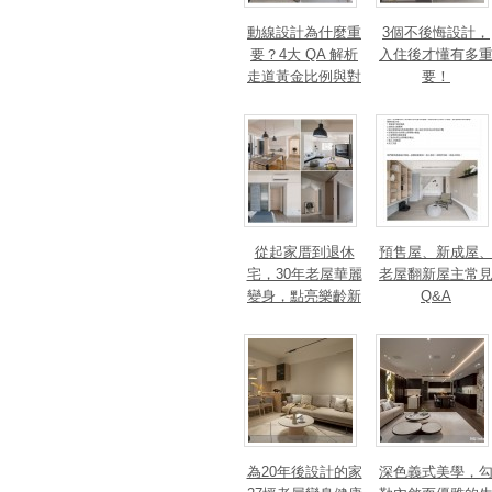
動線設計為什麼重
3個不後悔設計，
要？4大 QA 解析
入住後才懂有多
走道黃金比例與對
要！
身心靈的影響
從起家厝到退休
預售屋、新成屋
宅，30年老屋華麗
老屋翻新屋主常
變身，點亮樂齡新
Q&A
篇章！斬獲美、
法、英指標設計大
獎！
為20年後設計的家
深色義式美學，