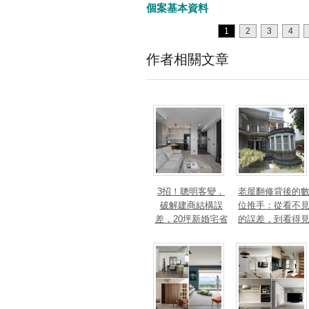
個案基本資料
1
2
3
4
作者相關文章
3招！聰明客變，
老屋翻修背後的
破解建商結構誤
位推手：從看不
差，20坪新婚宅省
的誤差，到看得
下「二工」的冤枉
的精準改造
錢