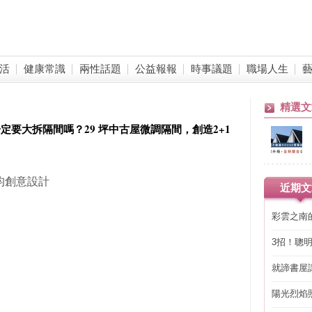
活
健康常識
兩性話題
公益報報
時事議題
職場人生
精選文
定要大拆隔間嗎？29 坪中古屋微調隔間，創造2+1
 耀昀創意設計
近期文
彩雲之南
3招！聰
省下「二
就諦書屋
陽光烈焰