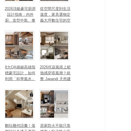
2026頂級豪宅廚房
從空間尺度到生活
重
設計指南：內外
溫度，家具選物定
廚、造型中島、奢
義大坪數住宅的空
石塗料、AI智能，
間性格
讓廚房從空間配角
變主角！
、
8大QA揭秘高雄指
2026侘寂風搭上鬆
見
標豪宅設計，如何
弛感穿搭風潮？統
利用「科學風水」
整 Japandi 天然建
打造聚氣招財的能
材、配色法則，還
量磁場？
有風靡全球的軟裝
家具推薦
勾
翻玩幾何語彙！落
居家防火不能只靠