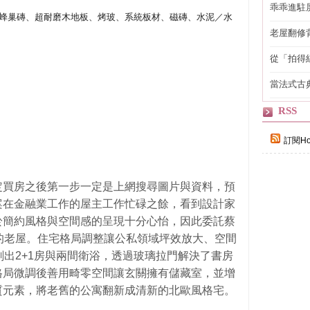
乖乖進駐
蜂巢磚、超耐磨木地板、烤玻、系統板材、磁磚、水泥／水
老屋翻修
得見的精
從「拍得
輯
當法式古
自己
RSS
訂閱Ho
定買房之後第一步一定是上網搜尋圖片與資料，預
案在金融業工作的屋主工作忙碌之餘，看到設計家
於簡約風格與空間感的呈現十分心怡，因此委託蔡
的老屋。住宅格局調整讓公私領域坪效放大、空間
劃出2+1房與兩間衛浴，透過玻璃拉門解決了書房
格局微調後善用畸零空間讓玄關擁有儲藏室，並增
質元素，將老舊的公寓翻新成清新的北歐風格宅。