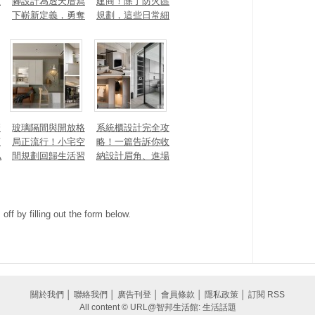
生
腳設計為透天厝寫
建商！除了防火區
下嶄新定義，勇奪
規劃，這些日常細
2025 美國 IDA、TI
節你做到了嗎？
TAN 國際大獎
麼
玻璃隔間與開放格
系統櫃設計完全攻
頭
局正流行！小宅空
略！一篇告訴你收
私
間規劃回歸生活習
納設計眉角、進場
一
慣才是關鍵
時間、木作櫃到底
差別在哪
ff by filling out the form below.
關於我們
│
聯絡我們
│
廣告刊登
│
會員條款
│
隱私政策
│
訂閱 RSS
All content © URL@智邦生活館: 生活話題