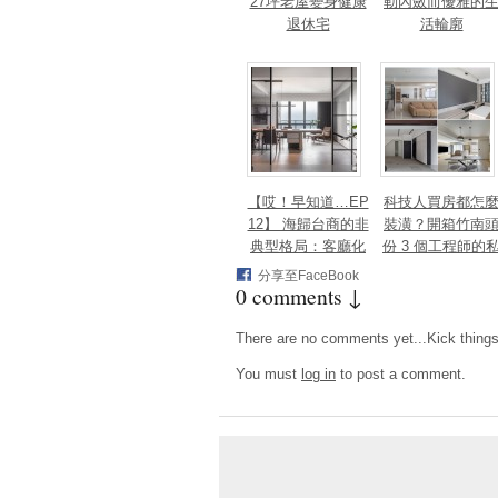
27坪老屋變身健康
勒內斂而優雅的
退休宅
活輪廓
【哎！早知道…EP
科技人買房都怎
12】 海歸台商的非
裝潢？開箱竹南
典型格局：客廳化
份 3 個工程師的
身面海創作空間，
宅，跨世代需求
分享至FaceBook
0 comments ↓
洄游式動線完美擁
次滿足
抱百萬窗景
There are no comments yet...Kick things o
You must
log in
to post a comment.