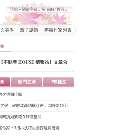
藝文美學
親子話題
專欄作家列表
章
【不動產 HOUSE 情報站】文章合
併公告
章
熱門文章
FB推文
的夕地咖啡廳
明客變，破解建商結構誤差，20坪新婚宅
工」的冤枉錢
讓閱讀如繁花在靜巷盛開
照你家？3招小技巧改善西曬房窘境