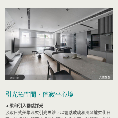
引光拓空間、侘寂平心境
▲柔和引入霧感採光
汲取日式美學溫柔引光思維，以霧感玻璃和風琴簾柔化日