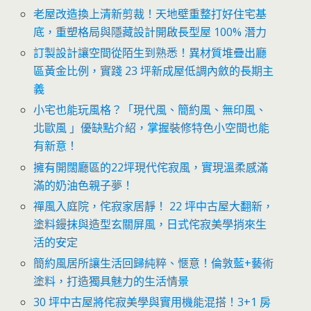
老屋改造換上清新剪裁！天地壁重整打好住宅基
底，重塑格局與隱藏設計開啟長型屋 100% 潛力
訂製設計讓空間從陌生到熟悉！異材質堆疊出廳
區黃金比例，實踐 23 坪新成屋低調內斂的長期主
義
小宅也能玩風格？「現代風、簡約風、無印風、
北歐風 」優缺點介紹，掌握裝修特色小空間也能
有新意！
擁有開闊廳區的22坪現代侘寂風，實現溫柔感滿
滿的奶油色親子夢！
禪風入庭院，侘寂家居靜！ 22 坪中古屋大翻新，
塗料鏝抹與造型玄關屏風，日式侘寂美學捎來生
活的安定
簡約風居所讓生活回歸純粹、愜意！倫敦藍+藝術
塗料，打造獨具魅力的生活情景
30 坪中古屋將侘寂美學與實用機能混搭！3+1 房