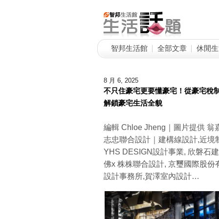
智邦生活館
全部文章
休閒生
8 月 6, 2025
不只住豪宅更要懂豪宅！從豪宅稅
解鎖豪宅生活全貌
編輯 Chloe Jheng｜圖片提
志忠聯合設計｜建構線設計,近境制
YHS DESIGN設計事業, 欣磐
佛x 株株聯合設計, 京璽國際股
設計事務所,賀澤室內設計…