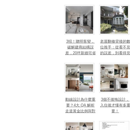
3招！聰明客變，
老屋翻修背後的
破解建商結構誤
位推手：從看不
差，20坪新婚宅省
的誤差，到看得
下「二工」的冤枉
的精準改造
錢
動線設計為什麼重
3個不後悔設計，
要？4大 QA 解析
入住後才懂有多
走道黃金比例與對
要！
身心靈的影響