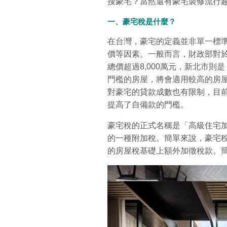
搜豪宅？當然還有豪宅裝修流行
一、豪宅稅是什麼？
在台灣，豪宅的定義並非單一標
價等因素。一般而言，財政部對於
總價超過8,000萬元，新北市則是 
門檻的房屋，將會適用較高的房
對豪宅的貸款成數也有限制，目
提高了自備款的門檻。
豪宅稅的正式名稱是「高級住宅
的一種附加稅。簡單來說，豪宅
的房屋稅基礎上額外加徵稅款。