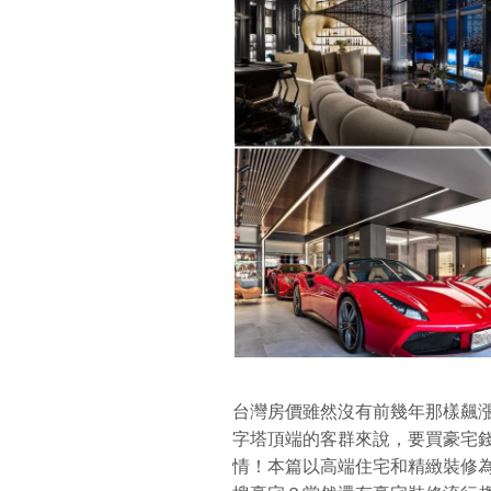
台灣房價雖然沒有前幾年那樣飆
字塔頂端的客群來說，要買豪宅
情！本篇以高端住宅和精緻裝修