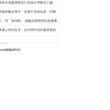
屏東在地農產聯名打造南台灣觀光工廠
背後的數位推手：從看不見的誤差，到看
準改造
紅」到「賣得動」 破解品牌變現的底層邏
典遇上現代生活，在空間中找到最真實的
use情報站RSS