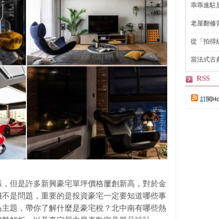
乖乖進駐
老屋翻修
得見的精
從「拍得
輯
當法式古
自己
RSS
訂閱Ho
漲，但是許多新興豪宅單坪價格屢創新高，對於金
錢不是問題，重要的是投資豪宅一定要知道哪些事
為主題，帶你了解什麼是豪宅稅？北中南有哪些熱