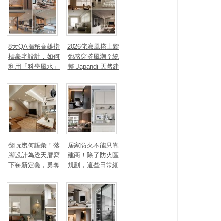
、
8大QA揭秘高雄指
2026侘寂風搭上鬆
見
標豪宅設計，如何
弛感穿搭風潮？統
利用「科學風水」
整 Japandi 天然建
打造聚氣招財的能
材、配色法則，還
量磁場？
有風靡全球的軟裝
家具推薦
勾
翻玩幾何語彙！落
居家防火不能只靠
生
腳設計為透天厝寫
建商！除了防火區
下嶄新定義，勇奪
規劃，這些日常細
2025 美國 IDA、TI
節你做到了嗎？
TAN 國際大獎