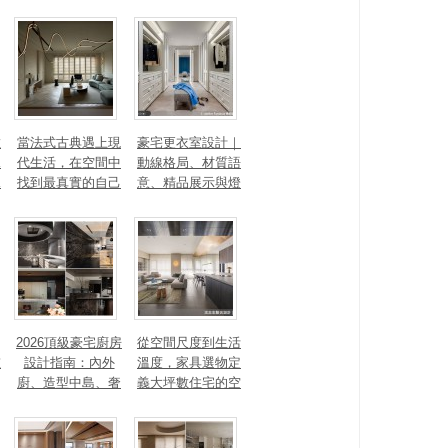
數
當法式古典遇上現
豪宅更衣室設計｜
見
代生活，在空間中
動線格局、材質語
見
找到最真實的自己
意、精品展示與燈
光智能4 大關鍵，
打造高訂生活儀式
感
2026頂級豪宅廚房
從空間尺度到生活
重
設計指南：內外
溫度，家具選物定
廚、造型中島、奢
義大坪數住宅的空
石塗料、AI智能，
間性格
讓廚房從空間配角
變主角！