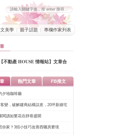
藝文美學
親子話題
專欄作家列表
章
【不動產 HOUSE 情報站】文章合
併公告
章
熱門文章
FB推文
的夕地咖啡廳
明客變，破解建商結構誤差，20坪新婚宅
工」的冤枉錢
讓閱讀如繁花在靜巷盛開
照你家？3招小技巧改善西曬房窘境