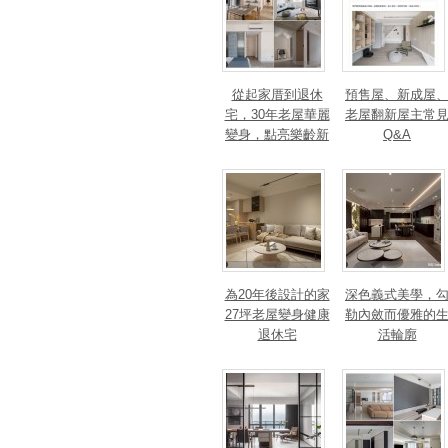
從起家厝到退休
預售屋、新成屋
宅，30年老屋華麗
老屋翻新屋主常
變身，點亮樂齡新
Q&A
篇章！斬獲美、
法、英指標設計大
獎！
為20年後設計的家
深色義式美學，
27坪老屋變身健康
勒內斂而優雅的
退休宅
活輪廓