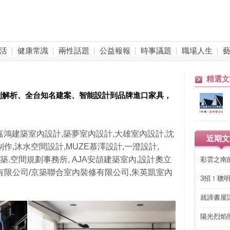
活
健康常識
兩性話題
公益報報
時事議題
職場人生
精選文
制解析、全台知名建案、智能設計到品牌進口家具，
供 翁嘉鴻建築室內設計,築夢室內設計,大雄室內設計,沈
近期文
作,沐水空間設計,MUZE慕澤設計,一澄設計,
石建築.空間規劃事務所, AJA安頡建築室內,設計奧立
彩雲之南
份有限公司/京築聯合室內裝修有限公司,朱英凱室內
3招！聰
省下「二
就諦書屋
陽光烈焰