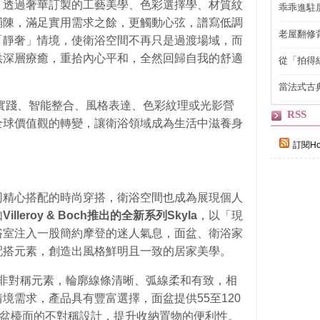
，透過奢華訂製的工藝美學、色彩選擇學、材質紋
乖乖進駐
鋪陳，滿足實用需求之餘，更觸動心弦，譜寫低調
老屋翻修
「靜奢」情境，使衛浴空間不再只是過渡場域，而
得見的精
供深層療癒，重拾內心平和，全然回歸自我的舒適
從「拍得
輯
當法式古
自己
續實踐、智能整合、風格表達、色彩紋理或光影營
RSS
全球價值觀的轉變，讓衛浴領域成為生活中滋養身
訂閱Ho
同精心搭配的時尚穿搭，衛浴空間也成為展現個人
如
Villeroy & Boch推出的全新系列Skyla
，以「現
浴室注入一股簡約摩登的迷人氣息，面盆、衛浴家
配搭元素，創造出風格鮮明且一致的居家美學。
形與非對稱元素，輪廓線條清晰、弧線柔和有致，相
境需求，產品具有豐富選擇，面盆提供55至120
面盆檯面的不對稱設計，提升收納置物的便利性。