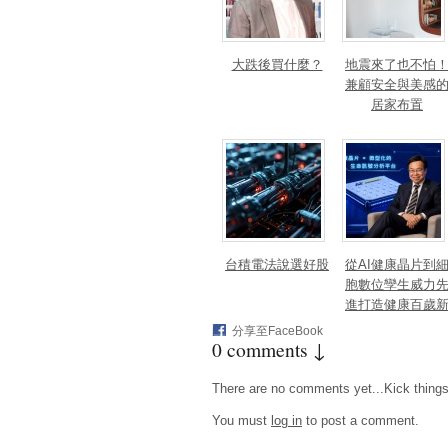
大跌後買什麼？
地震來了也不怕
兼顧安全與美感
居家布置
台積電法說選好股
從AI健康晶片到
胞數位孿生威力
進打造健康百歲
藍海
分享至FaceBook
0 comments ↓
There are no comments yet...Kick things o
You must
log in
to post a comment.