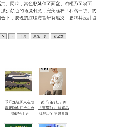
活力。同時，當色彩延伸至面盆、浴櫃乃至牆面，
可減少顏色的過度刺激，完美詮釋「和諧一致」的
組合下，展現的紋理豐富帶有層次，更將其設計哲
5
6
下頁
最後一頁
看全文
？
乖乖進駐屏東在地
從「拍得紅」到
農產聯名打造南台
「賣得動」 破解品
灣觀光工廠
牌變現的底層邏輯