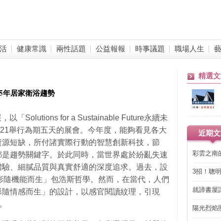
活
健康常識
兩性話題
公益報報
時事議題
職場人生
精選文
5年居家衛浴趨勢
lutions for a Sustainable Future永續未
3/21舉行為期五天的展會。今年度，能夠看見各大
近期文
資源短缺，所付諸實際行動的智慧創新科技，節
彩雲之南
都是趨勢關鍵字。於此同時，當世界處於紛亂失速
體驗、細膩品質與真實舒適的深度追求。過去，設
3招！聰
nction形隨機能而生」包浩斯哲學。然而，在當代，人們
省下「二
就諦書屋
motion形隨情感而生」的設計，以感官閱讀紋理，引現
學。
陽光烈焰