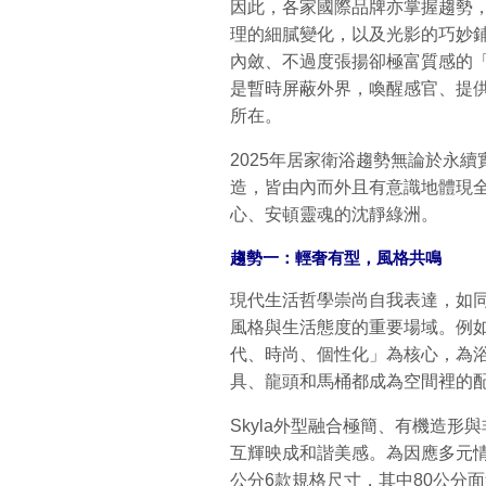
因此，各家國際品牌亦掌握趨勢
理的細膩變化，以及光影的巧妙
內斂、不過度張揚卻極富質感的
是暫時屏蔽外界，喚醒感官、提
所在。
2025年居家衛浴趨勢無論於永
造，皆由內而外且有意識地體現
心、安頓靈魂的沈靜綠洲。
趨勢一：輕奢有型，風格共鳴
現代生活哲學崇尚自我表達，如
風格與生活態度的重要場域。例
代、時尚、個性化」為核心，為
具、龍頭和馬桶都成為空間裡的
Skyla外型融合極簡、有機造
互輝映成和諧美感。為因應多元情
公分6款規格尺寸，其中80公分