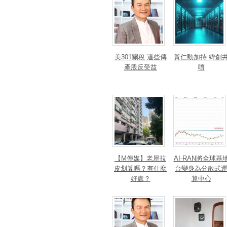
美301關稅 這些傳
黃仁勳加持 緯創
產股反受益
噴
【M傳媒】老屋拉
AI-RAN將全球基
皮划算嗎？有什麼
台變身為分散式
好處？
算中心