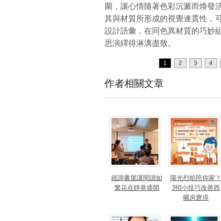
圍，讓心情隨著色彩沉澱而煥發
其與材質所形成的視覺連貫性，
設計語彙，在同色異材質的巧妙
思演繹得淋漓盡致。
1
2
3
4
作者相關文章
就諦書屋讓閱讀如
陽光烈焰照你家
繁花在靜巷盛開
3招小技巧改善西
曬房窘境