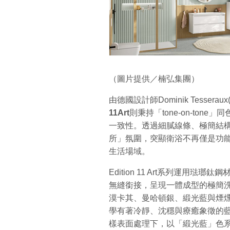
（圖片提供／楠弘集團）
由德國設計師Dominik Tesseraux(T
11Art
則秉持「tone-on-to
一致性。透過細膩線條、極簡結
所」氛圍，突顯衛浴不再僅是功
生活場域。
Edition 11 Art系列運用
無縫銜接，呈現一體成型的極簡
漠卡其、曼哈頓銀、緞光藍與煙
學有著冷靜、沈穩與療癒象徵的
樣表面處理下，以「緞光藍」色