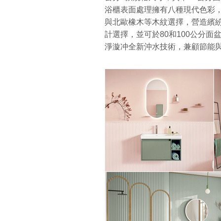
浴櫃表面處理擁有八種現代色彩，
與北歐橡木等木紋選擇，營造繽
計選擇，並可於80和100公分面盆
淨漩冲全新沖水技術，兼顧節能