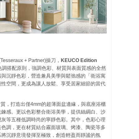
esseraux + Partner)操刀，
KEUCO Edition
ne」同色調搭配原則，強調色彩、材質與表面質感的全然
構與沉靜色彩，營造兼具美學與鬆弛感的「衛浴寓
能性空間，更成為讓人放鬆、享受居家細節的當代
琺瑯鈦鋼材質，打造出僅4mm的超薄面盆邊緣，與底座浴櫃
洗鍊感。更以色彩整合衛浴美學，提供絲綢白、沙
燻灰等五種低調時尚的寧靜色彩。其中，色彩心理
藍色調，更在材質結合霧面玻璃、烤漆、陶瓷等多
系將沉靜意境發揮至極致，創造輕盈而靜謐的氛