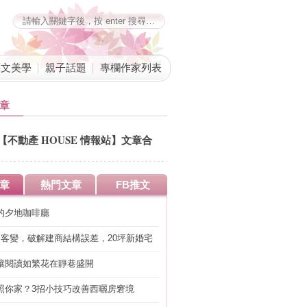
藝文美學
親子話題
專欄作家列表
章
【不動產 HOUSE 情報站】文章合
併公告
章
熱門文章
FB推文
的夕地咖啡廳
明客變，破解建商結構誤差，20坪新婚宅
工」的冤枉錢
讓閱讀如繁花在靜巷盛開
照你家？3招小技巧改善西曬房窘境