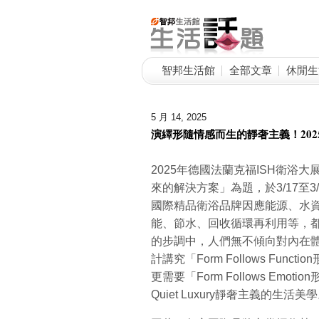
智邦生活館
全部文章
休閒生
5 月 14, 2025
演繹形隨情感而生的靜奢主義！202
2025年德國法蘭克福ISH衛浴大展，以「So
來的解決方案」為題，於3/17至
國際精品衛浴品牌因應能源、水
能、節水、回收循環再利用等，
的步調中，人們無不傾向對內在
計講究「Form Follows Fu
更需要「Form Follows E
Quiet Luxury靜奢主義的生活美