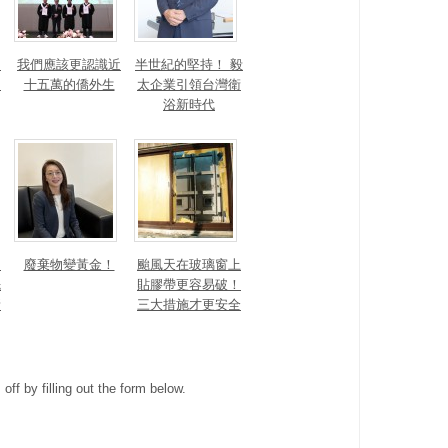
！
我們應該更認識近
半世紀的堅持！ 毅
的
十五萬的僑外生
太企業引領台灣衛
浴新時代
細
廢棄物變黃金！
颱風天在玻璃窗上
先
貼膠帶更容易破！
新
三大措施才更安全
ff by filling out the form below.