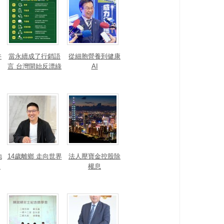
井
當永續成了行銷語
從細胞營養到健康
言 台灣開始反漂綠
AI
地
14歲離鄉 走向世界
法人壓寶金控股除
運
權息