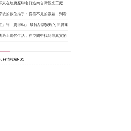
屏東在地農產聯名打造南台灣觀光工廠
背後的數位推手：從看不見的誤差，到看
準改造
紅」到「賣得動」 破解品牌變現的底層邏
典遇上現代生活，在空間中找到最真實的
use情報站RSS