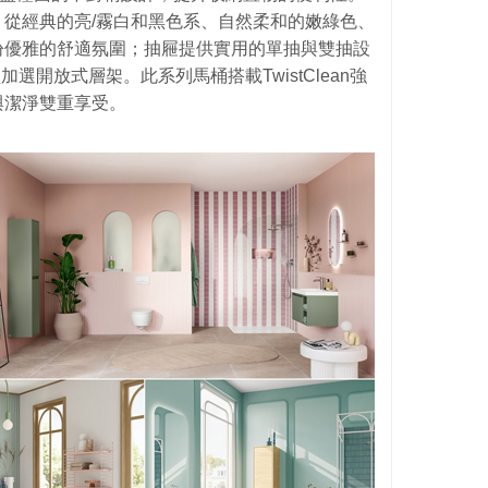
從經典的亮/霧白和黑色系、自然柔和的嫩綠色、
紛優雅的舒適氛圍；抽屜提供實用的單抽與雙抽設
加選開放式層架。此系列馬桶搭載TwistClean強
與潔淨雙重享受。