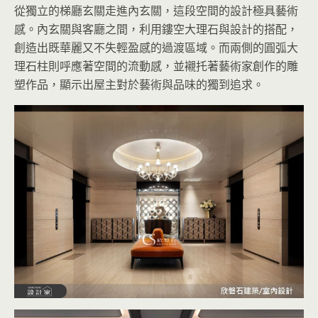
從獨立的梯廳玄關走進內玄關，這段空間的設計極具藝術
感。內玄關與客廳之間，利用鏤空大理石與設計的搭配，
創造出既華麗又不失輕盈感的過渡區域。而兩側的圓弧大
理石柱則呼應著空間的流動感，並襯托著藝術家創作的雕
塑作品，顯示出屋主對於藝術與品味的獨到追求。