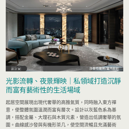
光影流轉、夜景輝映｜私領域打造沉靜
而富有藝術性的生活場域
起居空間展現出現代奢華的高雅氣質，同時融入東方禪
意，使整體氛圍溫潤而富有層次。設計以灰藍色系為基
調，搭配金屬、大理石與木質元素，營造出低調奢華的氛
圍。曲線感沙發與有機形茶几，使空間流暢且充滿藝術