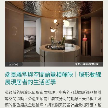
端景雕塑與空間語彙相輝映｜環形動線
展現居者的生活哲學
私領域的過渡以環形布局梳理，中央的訂製圓形飾品櫃引
導空間流動，營造出順暢且層次分明的動線。天花板上淋
漓的銀色鍍鈦金屬鋪陳，與玄關天花設計語彙相呼應，暖