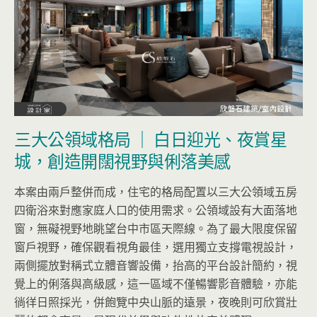
三大公領域格局 ｜ 白日迎光、夜賞星
城，創造開闊視野與俐落美感
本案由兩戶整併而成，住宅的格局配置以三大公領域五房
四衛浴來對應家庭人口的使用需求。公領域設有大面落地
窗，無礙視野地眺望台中市區天際線。為了最大限度保留
窗戶視野，確保觀看視角最佳，選用獨立支撐電視設計，
兩側擺放對稱式立體音響設備，抬高的平台設計簡約，視
覺上的俐落與高級感，這一區域不僅暢響影音體驗，亦能
徜徉日照採光，併飽覽中央山脈的遠景，夜晚則可欣賞壯