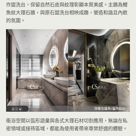
作盥洗台，保留自然石皮與紋理彰顯本質美感。主牆為鯉
魚紋大理石牆，與原石盥洗台相映成趣，營造和諧且內斂
的氛圍。
衛浴空間以弧形語彙與各式大理石材切割應用，無論在私
密領域或接待區域，都能為使用者帶來尊榮舒適的體驗。