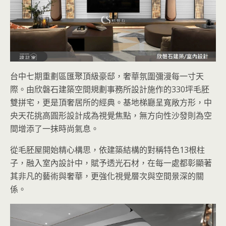
台中七期重劃區匯聚頂級豪邸，奢華氛圍彌漫每一寸天
際。由欣磐石建築空間規劃事務所設計施作的330坪毛胚
雙拼宅，更是頂奢居所的經典。基地梯廳呈寬敞方形，中
央天花挑高圓形設計成為視覺焦點，無方向性沙發則為空
間增添了一抹時尚氣息。
從毛胚屋開始精心構思，依建築結構的對稱特色13根柱
子，融入室內設計中，賦予透光石材，在每一處都彰顯著
其非凡的藝術與奢華，更強化視覺層次與空間景深的關
係。