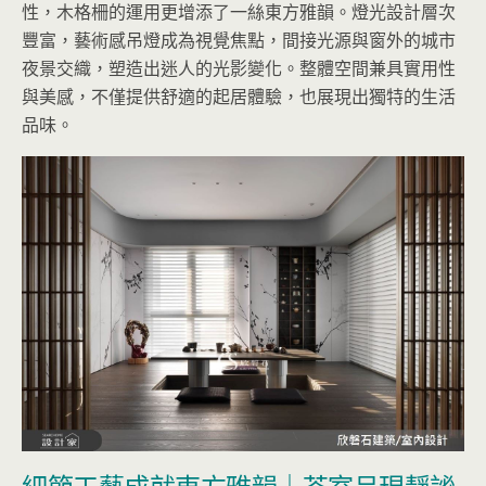
性，木格柵的運用更增添了一絲東方雅韻。燈光設計層次
豐富，藝術感吊燈成為視覺焦點，間接光源與窗外的城市
夜景交織，塑造出迷人的光影變化。整體空間兼具實用性
與美感，不僅提供舒適的起居體驗，也展現出獨特的生活
品味。
細節工藝成就東方雅韻｜茶室呈現靜謐