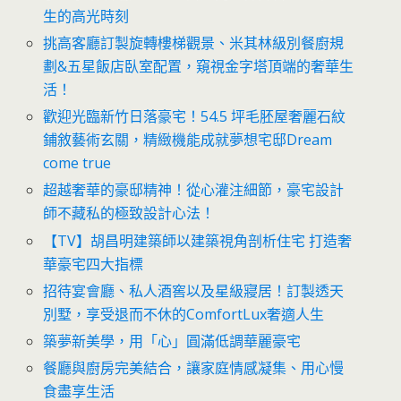
生的高光時刻
挑高客廳訂製旋轉樓梯觀景、米其林級別餐廚規
劃&五星飯店臥室配置，窺視金字塔頂端的奢華生
活！
歡迎光臨新竹日落豪宅！54.5 坪毛胚屋奢麗石紋
鋪敘藝術玄關，精緻機能成就夢想宅邸Dream
come true
超越奢華的豪邸精神！從心灌注細節，豪宅設計
師不藏私的極致設計心法！
【TV】胡昌明建築師以建築視角剖析住宅 打造奢
華豪宅四大指標
招待宴會廳、私人酒窖以及星級寢居！訂製透天
別墅，享受退而不休的ComfortLux奢適人生
築夢新美學，用「心」圓滿低調華麗豪宅
餐廳與廚房完美結合，讓家庭情感凝集、用心慢
食盡享生活