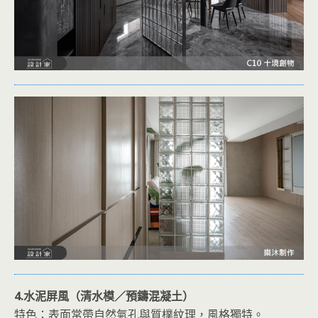
4.水泥屏風（清水模／預鑄混凝土）
特色：表面常帶自然氣孔與質樸紋理，風格獨特。