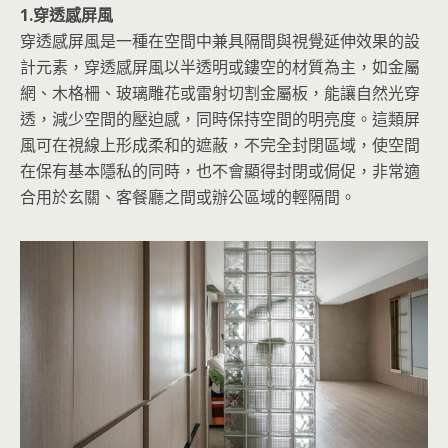
1.穿透感屏風
穿透感屏風是一種在空間中兼具隔間與視覺延伸效果的設
計元素，穿透感屏風以半透明或鏤空的材質為主，如金屬
網、木格柵、玻璃雕花或雷射切割金屬板，能讓自然光穿
透，減少空間的壓迫感，同時保持空間的明亮度。這類屏
風可在視線上形成柔和的遮蔽，不完全封閉區域，使空間
在保有基本隱私的同時，也不會顯得封閉或侷促，非常適
合用於玄關、客餐廳之間或辦公區域的輕隔間。