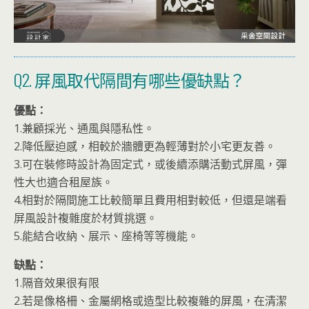
Q2. 屏風取代隔間有哪些優缺點？
優點：
1.兼顧採光、通風與隱私性。
2.降低壓迫感，相較於牆體更為輕薄對於小宅更友善。
3.可在裝修時設計為固定式，或後續添購活動式屏風，彈
性大也適合租屋族。
4.相對於隔間施工比較簡單且費用相對較低，但還是端看
屏風設計複雜度於材質挑選。
5.能結合收納、展示、座椅等等機能。
缺點：
1.隔音效果很有限
2.若是像格柵、金屬網格或造型比較複雜的屏風，在清潔