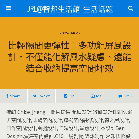
URL@智邦生活館: 生活話題
2025/04/25
比輕隔間更彈性！多功能屏風設
計，不僅能化解風水疑慮、還能
結合收納提高空間坪效
Share
Tweet
Pin
Mail
SMS
編輯 Chloe Jheng｜圖片提供 允庭設計,敘研設計DSEN,采
舍空間設計,北鷗室內設計,驊揚室內裝修設計,森之屋設計,
日作空間設計,雷羽設計,丰越設計,墨䔳設計,本設計Ben
Design,賀澤室內設計,C10十境創物,樂沐制作,湘禾國際設