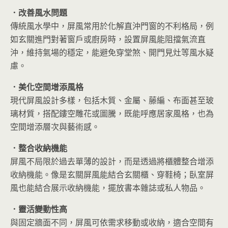
．改善風水問題
傳統風水學中，屏風常用於化解直沖門窗的不利格局，例
如玄關進門對著窗戶或廚房時，設置屏風能阻擋氣流直
沖，維持氣場的穩定，能避免穿堂煞、開門見灶等風水疑
慮。
．美化空間增添風格
現代屏風設計多樣，包括木質、金屬、藤編、布面甚至玻
璃材質，搭配鏤空雕花或圖騰，既能呼應居家風格，也為
空間增添層次與藝術感。
．整合收納機能
屏風不局限於過去單薄的設計，而是透過將櫃體整合增添
收納機能。像是玄關屏風能結合玄關櫃、穿鞋椅；臥室屏
風也能結合展示收納機能，擺放書本雜誌或私人物品。
．靈活變動性高
與固定牆面不同，屏風可依需求移動或收納，適合空間有