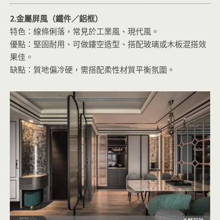
2.金屬屏風（鐵件／鋁框）
特色：線條俐落，常見於工業風、現代風。
優點：堅固耐用、可做鏤空造型、搭配玻璃或木板混搭效
果佳。
缺點：質地偏冷硬，需搭配柔性材質平衡氛圍。