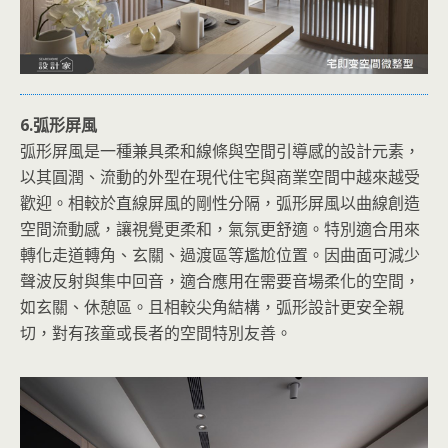
6.弧形屏風
弧形屏風是一種兼具柔和線條與空間引導感的設計元素，
以其圓潤、流動的外型在現代住宅與商業空間中越來越受
歡迎。相較於直線屏風的剛性分隔，弧形屏風以曲線創造
空間流動感，讓視覺更柔和，氣氛更舒適。特別適合用來
轉化走道轉角、玄關、過渡區等尷尬位置。因曲面可減少
聲波反射與集中回音，適合應用在需要音場柔化的空間，
如玄關、休憩區。且相較尖角結構，弧形設計更安全親
切，對有孩童或長者的空間特別友善。