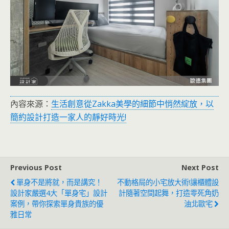
內容來源：
生活創意從Zakka美學的細節中悄然綻放，以
簡約設計打造一家人的靜好時光!
Previous Post
Next Post
單身不是將就，而是講究！
不動格局的小宅放大術!讓櫃體設
設計家嚴選4大「單身宅」設計
計隨著空間起舞，打造零死角奶
案例，帶你探索單身貴族的優
油北歐宅
雅日常