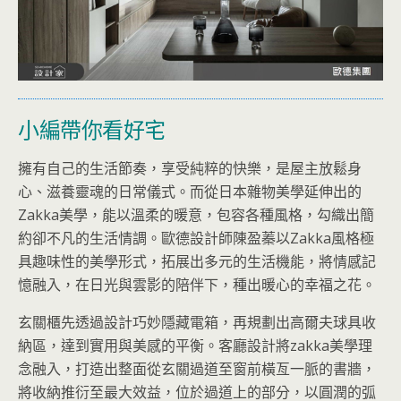
小編帶你看好宅
擁有自己的生活節奏，享受純粹的快樂，是屋主放鬆身
心、滋養靈魂的日常儀式。而從日本雜物美學延伸出的
Zakka美學，能以溫柔的暖意，包容各種風格，勾織出簡
約卻不凡的生活情調。歐德設計師陳盈蓁以Zakka風格極
具趣味性的美學形式，拓展出多元的生活機能，將情感記
憶融入，在日光與雲影的陪伴下，種出暖心的幸福之花。
玄關櫃先透過設計巧妙隱藏電箱，再規劃出高爾夫球具收
納區，達到實用與美感的平衡。客廳設計將zakka美學理
念融入，打造出整面從玄關過道至窗前橫亙一脈的書牆，
將收納推衍至最大效益，位於過道上的部分，以圓潤的弧