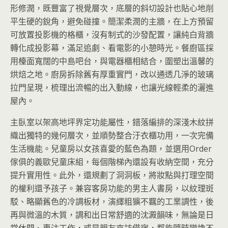
形修潤，既豐富了視覺層次，底層的斜切設計也貼心地削
平生硬的銳角，避免碰撞。簡潔柔潤的主牆，在上方預留
可放置投影機的格櫃，沒有制式的沙發配置，讓純白背牆
轉化成投影幕，滿足追劇、看電影的小憩時光。餐廚區採
用檯面寬闊的中島吧台，與電器櫃相結合，圍塑出溫馨的
烘焙之地。廚房拆除舊有厚重實門，改以通透几淨的玻璃
拉門呈現，梳理出流暢的出入動線，也讓光線輕柔的灑進
屋內。
主臥室以架高地坪界定功能屬性，錯落編排的深淺木紋拼
織出獨特的幾何層次，並順勢整合汙衣櫃功用，一次完備
生活機能。兒童房以女孩喜愛的藍色為題，並選用Order
傢俱的義歐兒童床組，每個階梯內還設有收納空間，充分
提升實用性。此外，還規劃了洞洞板，將妝點與打理空間
的權利還予孩子。兼容客房功能的男主人書房，以紋理斑
駁、略顯舊色的冷調板材，演繹粗獷不羈的工業調性，後
再與微溫的木質，調和出日常舒適的沈澱韻味，無論是日