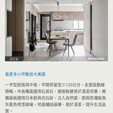
看更多小坪數放大美圖
一字型廚房與中島，中間保留至少120公分，走道區動線
順暢，中島檯面選用石英石，硬度較硬易於清潔保養，櫥
櫃面板選用日本廚具仿石紋，注入自然感，廚房防濺板為
灰藍色烤漆玻璃，地面鋪設磁磚，易於清潔，提升生活品
質。