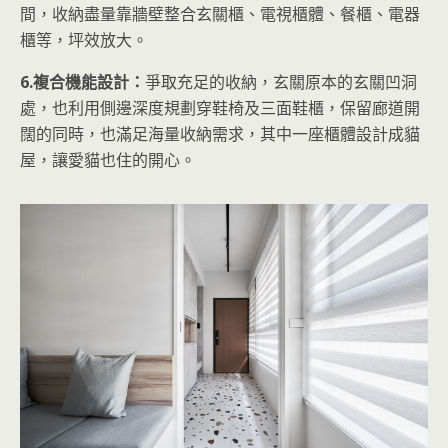
間，收納盡量靠牆壁整合玄關櫃、電視櫃體、餐櫃、電器
櫃等，坪效放大。
6.複合機能設計：
爭取充足的收納，玄關原本的玄關凹洞
處，也利用側邊深度規劃穿鞋椅及三面鞋櫃，保留廊道開
闊的同時，也滿足海量收納需求，其中一座櫃體設計成貓
屋，讓愛貓也住的開心。