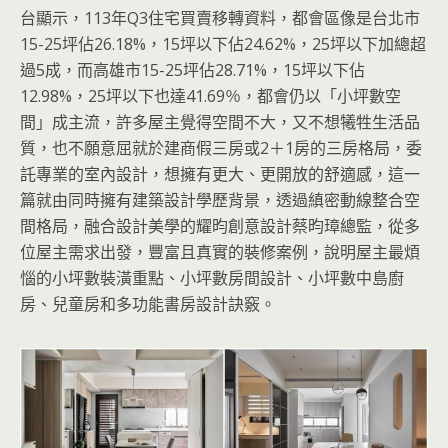
台顯示，113年Q3住宅買賣移轉資料，都會區像是台北市
15-25坪佔26.18%，15坪以下佔24.62%，25坪以下加總超
過5成，而高雄市15-25坪佔28.71%，15坪以下佔
12.98%，25坪以下也達41.69％，都會仍以「小坪數空
間」成主流，許多屋主覺得空間不大，又不想犧牲生活品
質，也不願意屈就於建商假三房或2＋1房的三房格局，委
託專業的室內設計，想擁有更大、更開放的舒適感，這一
篇就由同時擁有建築設計學歷背景，透過縝密動線整合空
間格局，融合設計美學的耀昀創意設計蔡昀璋總監，從多
位屋主需求出發，豐富且真實的裝修案例，說明屋主最煩
惱的小坪數裝潢重點、小坪數房間設計、小坪數中島廚
房、兒童房和多功能書房設計訣竅。