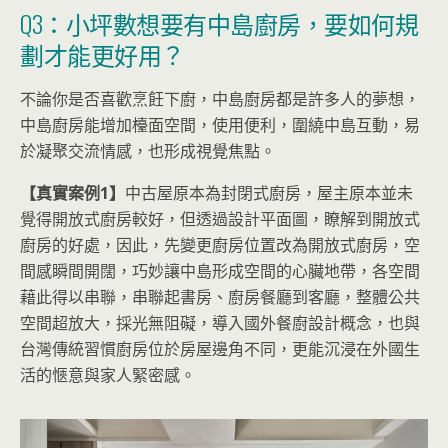
Q3：小坪數想要有中島廚房，要如何規
劃才能更好用？
不論你是否喜歡烹飪下廚，中島廚房都是許多人的夢想，
中島廚房能增加檯面空間，使用便利，圍繞中島互動，易
於凝聚交流情感，也形成視覺焦點。
【真實案例1】
中古屋原本為封閉式廚房，屋主原本並未
覺得開放式廚房較好，但透過設計平面圖，瞭解到開放式
廚房的好處，因此，先變更廚房位置改為開放式廚房，空
間感瞬間開闊，巧妙讓中島形成空間的心臟地帶，各空間
藉此得以串聯，串聯起書房、廚房餐廳到客廳，整體公共
空間超放大，採光無阻礙，導入國外餐廚設計概念，也與
台灣傳統習慣廚房位於房屋邊角不同，更能沉浸在外國生
活的愜意與家人緊密感。