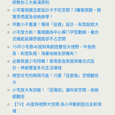
師教你三大裝潢原則
小宅電視牆怎麼設計才不吃空間？3種電視牆，飽
覽穿透感及收納美學！
坪數小不重要！懂得「這樣」設計，有型超放大
小宅放大術！電視牆為中心導ㄇ字型動線，複合
式機能延展舒適度卻不占空間
15坪小宅靠45度斜角創造雙倍大視野，中島廚
房、和室臥榻、海量收納全部擁有！
必推質感小宅特輯！善用垂直高度與複合式設
計，伸展豐富多元生活場域
微型住宅的無限可能！只要「這麼做」空間翻倍
大
小宅放大有訣竅！「這幾招」讓你家空間、收納
都翻倍
【TV】45度角視野大空間 為小坪數創造出全新領
域