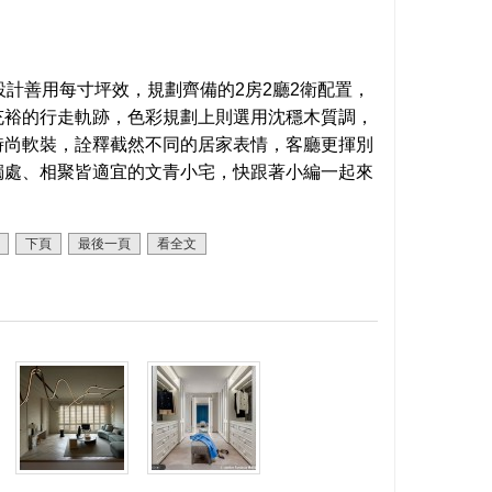
設計善用每寸坪效，規劃齊備的2房2廳2衛配置，
充裕的行走軌跡，色彩規劃上則選用沈穩木質調，
時尚軟裝，詮釋截然不同的居家表情，客廳更揮別
獨處、相聚皆適宜的文青小宅，快跟著小編一起來
下頁
最後一頁
看全文