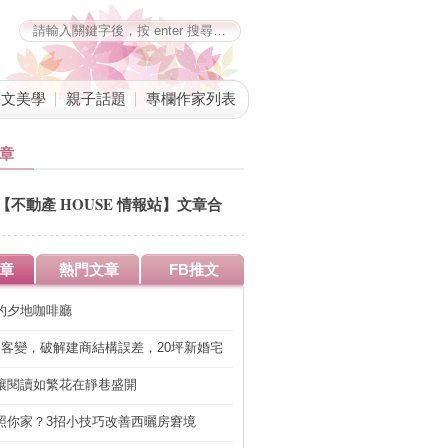
藝文美學
親子話題
專欄作家列表
章
【不動產 HOUSE 情報站】文章合
併公告
章
熱門文章
FB推文
的夕地咖啡廳
明客變，破解建商結構誤差，20坪新婚宅
工」的冤枉錢
讓閱讀如繁花在靜巷盛開
照你家？3招小技巧改善西曬房窘境