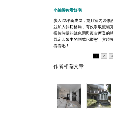
小編帶你看好宅
步入22坪新成屋，寬月室內裝修
並加入斜切格局，有效爭取流暢
搭佐時髦的綠色調與復古摩登的
既定印象中的制式化型態，實現
看看吧！
1
2
3
作者相關文章