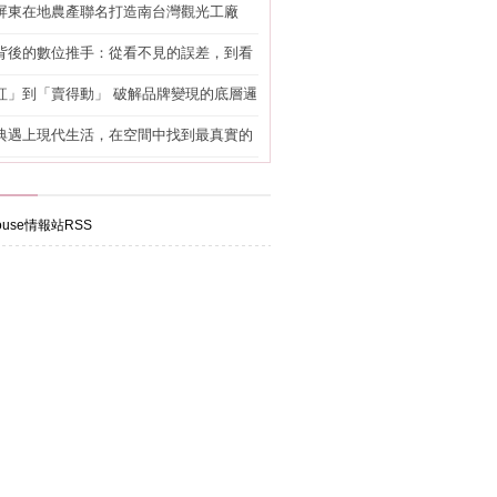
屏東在地農產聯名打造南台灣觀光工廠
背後的數位推手：從看不見的誤差，到看
準改造
紅」到「賣得動」 破解品牌變現的底層邏
典遇上現代生活，在空間中找到最真實的
use情報站RSS