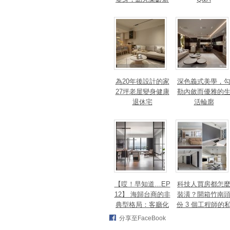
篇章！斬獲美、
法、英指標設計大
獎！
為20年後設計的家
深色義式美學，
27坪老屋變身健康
勒內斂而優雅的
退休宅
活輪廓
【哎！早知道…EP
科技人買房都怎
12】 海歸台商的非
裝潢？開箱竹南
典型格局：客廳化
份 3 個工程師的
身面海創作空間，
宅，跨世代需求
分享至FaceBook
洄游式動線完美擁
次滿足