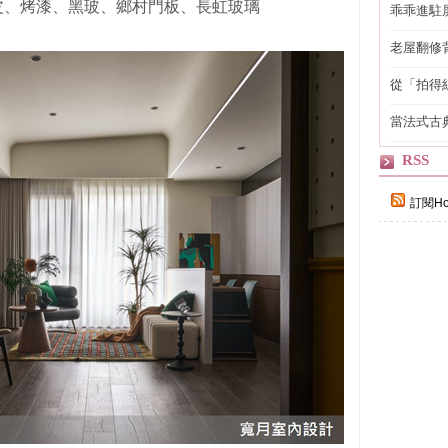
皮、烤漆、黑玻、鄉村門板、長虹玻璃
乖乖進駐
老屋翻修
得見的精
從「拍得
輯
當法式古
自己
RSS
訂閱Ho