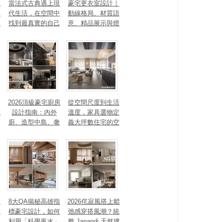
數
當法式古典遇上現
豪宅更衣室設計｜
見
代生活，在空間中
動線格局、材質語
見
找到最真實的自己
意、精品展示與燈
光智能4 大關鍵，
打造高訂生活儀式
感
2026頂級豪宅廚房
從空間尺度到生活
重
設計指南：內外
溫度，家具選物定
廚、造型中島、奢
義大坪數住宅的空
石塗料、AI智能，
間性格
讓廚房從空間配角
變主角！
、
8大QA揭秘高雄指
2026侘寂風搭上鬆
見
標豪宅設計，如何
弛感穿搭風潮？統
利用「科學風水」
整 Japandi 天然建