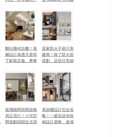
打造聚氣招財的能
材、配色法則，還
量磁場？
有風靡全球的軟裝
家具推薦
勾
翻玩幾何語彙！落
居家防火不能只靠
生
腳設計為透天厝寫
建商！除了防火區
下嶄新定義，勇奪
規劃，這些日常細
2025 美國 IDA、TI
節你做到了嗎？
TAN 國際大獎
麼
玻璃隔間與開放格
系統櫃設計完全攻
頭
局正流行！小宅空
略！一篇告訴你收
私
間規劃回歸生活習
納設計眉角、進場
一
慣才是關鍵
時間、木作櫃到底
差別在哪