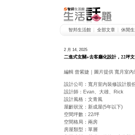
智邦生活館
全部文章
休閒生
2 月 14, 2025
二進式玄關+去客廳化設計，22坪
編輯 曾紫婕｜圖片提供 寬月室
設計公司：寬月室內裝修設計股
設計師：Evan、大雄、Rick
設計風格：文青風
屋齡狀況：新成屋(5年以下)
空間坪數：22/坪
空間格局：兩房
房屋類型：單層