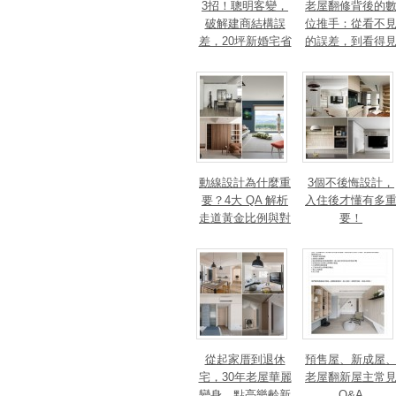
3招！聰明客變，
老屋翻修背後的
破解建商結構誤
位推手：從看不
差，20坪新婚宅省
的誤差，到看得
下「二工」的冤枉
的精準改造
錢
動線設計為什麼重
3個不後悔設計，
要？4大 QA 解析
入住後才懂有多
走道黃金比例與對
要！
身心靈的影響
從起家厝到退休
預售屋、新成屋
宅，30年老屋華麗
老屋翻新屋主常
變身，點亮樂齡新
Q&A