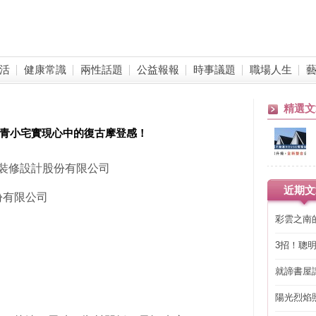
活
健康常識
兩性話題
公益報報
時事議題
職場人生
精選文
文青小宅實現心中的復古摩登感！
內裝修設計股份有限公司
近期文
份有限公司
彩雲之南
3招！聰
省下「二
就諦書屋
陽光烈焰