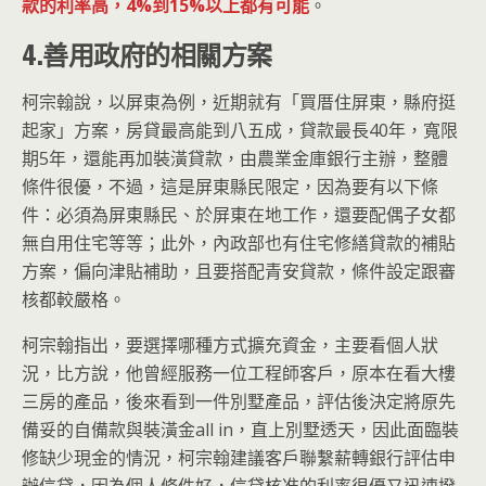
款的利率高，4%到15%以上都有可能
。
4.善用政府的相關方案
柯宗翰說，以屏東為例，近期就有「買厝住屏東，縣府挺
起家」方案，房貸最高能到八五成，貸款最長40年，寬限
期5年，還能再加裝潢貸款，由農業金庫銀行主辦，整體
條件很優，不過，這是屏東縣民限定，因為要有以下條
件：必須為屏東縣民、於屏東在地工作，還要配偶子女都
無自用住宅等等；此外，內政部也有住宅修繕貸款的補貼
方案，偏向津貼補助，且要搭配青安貸款，條件設定跟審
核都較嚴格。
柯宗翰指出，要選擇哪種方式擴充資金，主要看個人狀
況，比方說，他曾經服務一位工程師客戶，原本在看大樓
三房的產品，後來看到一件別墅產品，評估後決定將原先
備妥的自備款與裝潢金all in，直上別墅透天，因此面臨裝
修缺少現金的情況，柯宗翰建議客戶聯繫薪轉銀行評估申