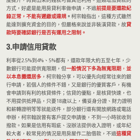
度提升，再貸出來的錢就可做其他利用。這類增加貸款的
方式，好處是能用房貸利率做申請，不過
前提是要還款紀
錄正常，不能有遲繳或違規
。
柯宗翰指出，這種方式雖然
能達到擴充資金的目的，但嚴格來說並非裝潢貸款，故
貸
款時要確認銀行是否有運用之限制。
3.申請信用貸款
利率從2.5%到4%、5%都有，還款年限大約五至七年，少
數銀行可能提供寬限期，但
一般情況下多為無寬限期
，
並
以本息攤還居多
，柯宗翰分享，可以優先向經常往來的銀
行申請，若個人的條件不錯，又是銀行的優質客戶，有機
會申請到有利的核貸條件；信貸的優點，是核貸快速，也
不用提供抵押品，只要18歲以上，備妥身分證、財力證明
和薪轉證明等等就能送件，部分銀行還有開放網路或電話
申辦，柯宗翰說曾有客戶提交申請後，不到一小時就收到
撥款。如果是信用有瑕疵、沒辦法提供收入證明，或年紀
較大者，較常見的情況是用房屋作二胎借款，不過
這種貸