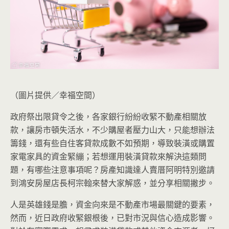
（圖片提供／幸福空間）
政府祭出限貸令之後，各家銀行紛紛收緊不動產相關放
款，讓房市頓失活水，不少購屋者壓力山大，只能想辦法
籌錢，還有些自住客貸款成數不如預期，導致裝潢或購置
家電家具的資金緊繃；若想運用裝潢貸款來解決這類問
題，有哪些注意事項呢？房產知識達人賣厝阿明特別邀請
到鴻安房屋店長柯宗翰來替大家解惑，並分享相關撇步。
人是英雄錢是膽，資金向來是不動產市場最關鍵的要素，
然而，近日政府收緊銀根後，已對市況與信心造成影響。