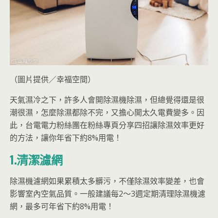
（圖片提供／幸福空間）
天氣濕冷之下，許多人會開除濕機除濕，但總覺得還是很
潮很濕，怎麼除濕都除不完，又擔心開太久電費變多。因
此，台電電力粉絲團在粉絲專頁分享四招讓除濕效率更好
的方法，讓你年省下約8%用電！
1.清潔濾網
除濕機濾網如果累積太多髒污，不僅除濕效率變差，也會
影響室內空氣品質。一般建議每2～3週定期清理除濕機濾
網，最多可年省下約8%用電！