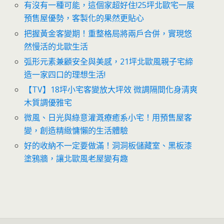
有沒有一種可能，這個家超好住!25坪北歐宅一展
預售屋優勢，客製化的果然更貼心
把握黃金客變期！重整格局將兩戶合併，實現悠
然慢活的北歐生活
弧形元素兼顧安全與美感，21坪北歐風親子宅締
造一家四口的理想生活!
【TV】18坪小宅客變放大坪效 微調隔間化身清爽
木質調優雅宅
微風、日光與綠意灌溉療癒系小宅！用預售屋客
變，創造精緻慵懶的生活體驗
好的收納不一定要做滿！洞洞板儲藏室、黑板漆
塗鴉牆，讓北歐風老屋變有趣