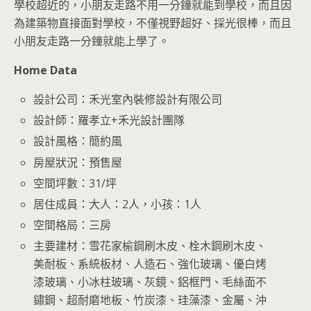
學校超近的，小朋友走路不用一分鐘就能到學校，而且因
為建築物直接面對學校，不僅視野超好、採光很棒，而且
小朋友走路一分鐘就能上學了。
Home Data
設計公司：禾光室內裝修設計有限公司
設計師：羅孝立+禾光設計團隊
設計風格：簡約風
房屋狀況：預售屋
空間坪數：31/坪
居住成員：大人：2人，小孩：1人
空間格局：三房
主要建材：雪花家榆鋼刷木皮、栓木鋼刷木皮、
美耐板、系統板材、人造石、強化玻璃、優白烤
漆玻璃、小冰柱玻璃、灰鏡、鋁框門、毛絲面不
鏽鋼、超耐磨地板、竹炭漆、珪藻漆、金屬、沖