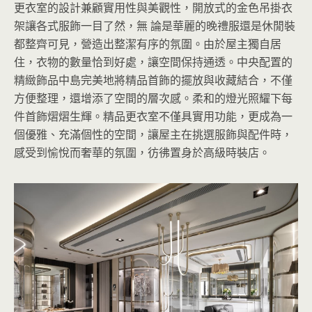
更衣室的設計兼顧實用性與美觀性，開放式的金色吊掛衣
架讓各式服飾一目了然，無 論是華麗的晚禮服還是休閒裝
都整齊可見，營造出整潔有序的氛圍。由於屋主獨自居
住，衣物的數量恰到好處，讓空間保持通透。中央配置的
精緻飾品中島完美地將精品首飾的擺放與收藏結合，不僅
方便整理，還增添了空間的層次感。柔和的燈光照耀下每
件首飾熠熠生輝。精品更衣室不僅具實用功能，更成為一
個優雅、充滿個性的空間，讓屋主在挑選服飾與配件時，
感受到愉悅而奢華的氛圍，彷彿置身於高級時裝店。