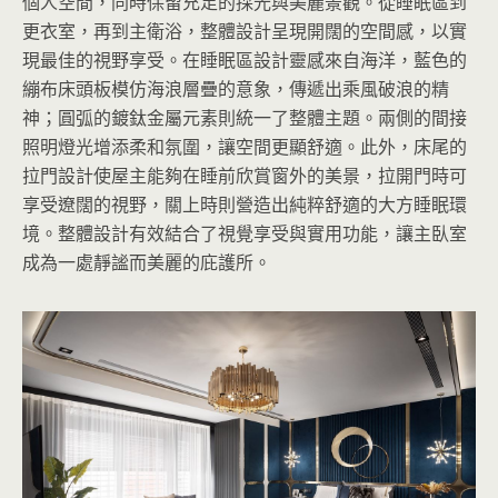
個人空間，同時保留充足的採光與美麗景觀。從睡眠區到
更衣室，再到主衛浴，整體設計呈現開闊的空間感，以實
現最佳的視野享受。在睡眠區設計靈感來自海洋，藍色的
繃布床頭板模仿海浪層疊的意象，傳遞出乘風破浪的精
神；圓弧的鍍鈦金屬元素則統一了整體主題。兩側的間接
照明燈光增添柔和氛圍，讓空間更顯舒適。此外，床尾的
拉門設計使屋主能夠在睡前欣賞窗外的美景，拉開門時可
享受遼闊的視野，關上時則營造出純粹舒適的大方睡眠環
境。整體設計有效結合了視覺享受與實用功能，讓主臥室
成為一處靜謐而美麗的庇護所。