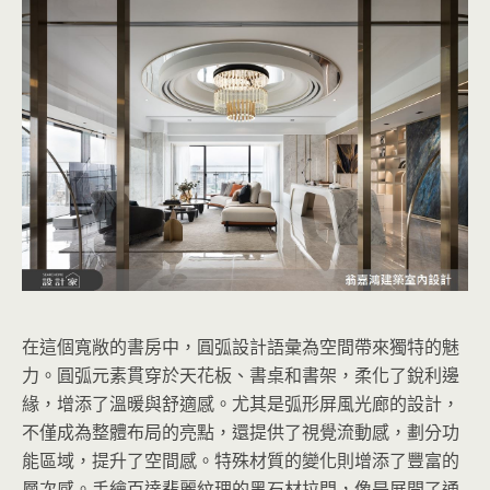
在這個寬敞的書房中，圓弧設計語彙為空間帶來獨特的魅
力。圓弧元素貫穿於天花板、書桌和書架，柔化了銳利邊
緣，增添了溫暖與舒適感。尤其是弧形屏風光廊的設計，
不僅成為整體布局的亮點，還提供了視覺流動感，劃分功
能區域，提升了空間感。特殊材質的變化則增添了豐富的
層次感。手繪百達翡麗紋理的黑石材拉門，像是展開了通