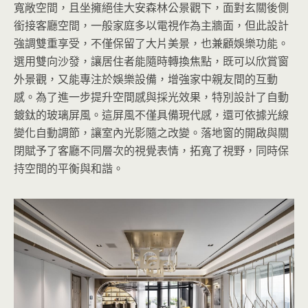
寬敞空間，且坐擁絕佳大安森林公景觀下，面對玄關後側
銜接客廳空間，一般家庭多以電視作為主牆面，但此設計
強調雙重享受，不僅保留了大片美景，也兼顧娛樂功能。
選用雙向沙發，讓居住者能隨時轉換焦點，既可以欣賞窗
外景觀，又能專注於娛樂設備，增強家中親友間的互動
感。為了進一步提升空間感與採光效果，特別設計了自動
鍍鈦的玻璃屏風。這屏風不僅具備現代感，還可依據光線
變化自動調節，讓室內光影隨之改變。落地窗的開啟與關
閉賦予了客廳不同層次的視覺表情，拓寬了視野，同時保
持空間的平衡與和諧。