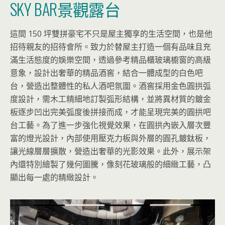
SKY BAR景觀露台
這間 150 坪雙拼豪宅不只是屋主獨享的生活空間，也是他
招待親友的招待會所。致力於替屋主打造一個有品味且充
滿生活態度的娛樂空間，透過參考精品櫃玻璃櫥窗的高級
意象，設計出奢華的精品酒窖，結合一體成型的白色吧
台，營造出整體性的私人酒吧氛圍。酒窖採用金色圓拱弧
度設計，需木工精細地訂製弧形結構，並將異材質的鍍金
板逐步凹出完美弧度後拼接而成，才能呈現完美的圓拱吧
台工藝。為了進一步強化視覺效果，在圓拱內嵌入層次豐
富的燈光設計，內部使用壓克力板與外層的圓孔鍍鈦板，
讓光線層層擴散，營造出奢華的光影效果。此外，展示架
內還特別繪製了幾何圖騰，像刻花玻璃般的細緻工藝，凸
顯出每一處的精緻設計。