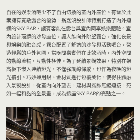
自在的娛樂酒吧少不了自由切換的室內外座位。有鑒於此
案擁有寬敞露台的優勢，翁嘉鴻設計師特別打造了內外連
通的SKY BAR，讓賓客能在露台與室內同享娛樂體驗。室
內設計環繞的沙發座位，讓人能向外眺望露台，強化夜景
與娛樂的融合感。露台配置了舒適的沙發與活動吧台，營
造輕鬆的戶外氛圍，當晚間嘉賓們在此飲酒時，內外空間
的動線流暢，互動性極佳。為了延續景觀效果，特別在架
高板下嵌入連續燈光，不僅強調線條感，也作為夜晚的燈
光指引。巧妙運用鋁、金材質進行包覆美化，使得柱體融
入景觀設計，從室內向外望去，建材與擺飾無縫連接，宛
如一幅和諧的全景畫，成為這座SKY BAR的亮點之一。