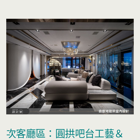
次客廳區：圓拱吧台工藝＆