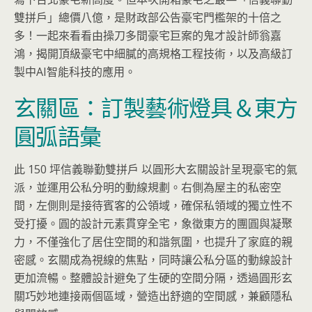
雙拼戶」總價八億，是財政部公告豪宅門檻架的十倍之
多！一起來看看由操刀多間豪宅巨案的鬼才設計師翁嘉
鴻，揭開頂級豪宅中細膩的高規格工程技術，以及高級訂
製中AI智能科技的應用。
玄關區：訂製藝術燈具＆東方
圓弧語彙
此 150 坪信義聯勤雙拼戶 以圓形大玄關設計呈現豪宅的氣
派，並運用公私分明的動線規劃。右側為屋主的私密空
間，左側則是接待賓客的公領域，確保私領域的獨立性不
受打擾。圓的設計元素貫穿全宅，象徵東方的團圓與凝聚
力，不僅強化了居住空間的和諧氛圍，也提升了家庭的親
密感。玄關成為視線的焦點，同時讓公私分區的動線設計
更加流暢。整體設計避免了生硬的空間分隔，透過圓形玄
關巧妙地連接兩個區域，營造出舒適的空間感，兼顧隱私