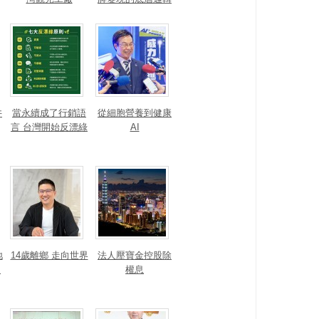
井
當永續成了行銷語
從細胞營養到健康
言 台灣開始反漂綠
AI
地
14歲離鄉 走向世界
法人壓寶金控股除
運
權息