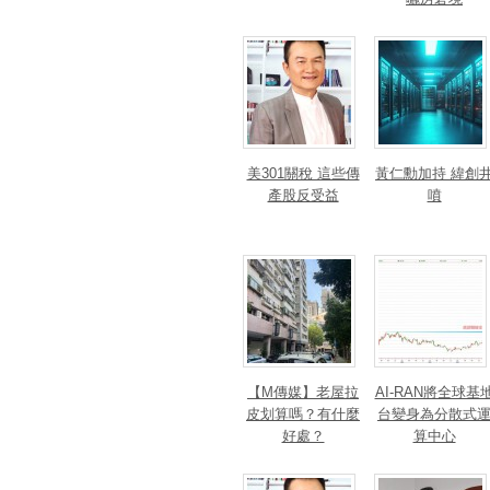
美301關稅 這些傳
黃仁勳加持 緯創
產股反受益
噴
【M傳媒】老屋拉
AI-RAN將全球基
皮划算嗎？有什麼
台變身為分散式
好處？
算中心