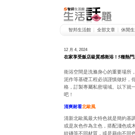
智邦生活館
全部文章
休閒生
12 月 4, 2024
在家享受飯店級質感衛浴！5種熱門
衛浴空間是洗滌身心的重要場所
泥作等基礎工程必須謹慎做好，
格，訂製專屬私密場域。以下就
吧！
清爽耐看
北歐風
清新北歐風最大特色就是簡約基
或是灰色作為主色，搭配淺色或
紋磚等不同材質，或是藉由不同