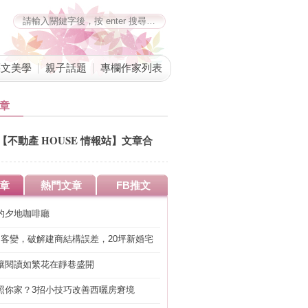
藝文美學
親子話題
專欄作家列表
章
【不動產 HOUSE 情報站】文章合
併公告
章
熱門文章
FB推文
的夕地咖啡廳
明客變，破解建商結構誤差，20坪新婚宅
工」的冤枉錢
讓閱讀如繁花在靜巷盛開
照你家？3招小技巧改善西曬房窘境