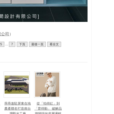
限公司
）
...
5
7
下頁
最後一頁
看全文
？
乖乖進駐屏東在地
從「拍得紅」到
農產聯名打造南台
「賣得動」 破解品
灣觀光工廠
牌變現的底層邏輯