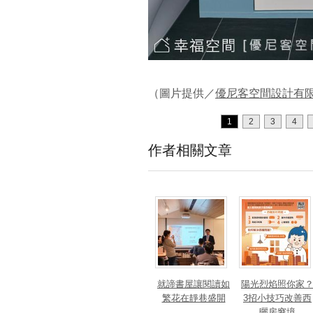
（圖片提供／
優尼客空間設計有
1
2
3
4
作者相關文章
就諦書屋讓閱讀如
陽光烈焰照你家
繁花在靜巷盛開
3招小技巧改善西
曬房窘境