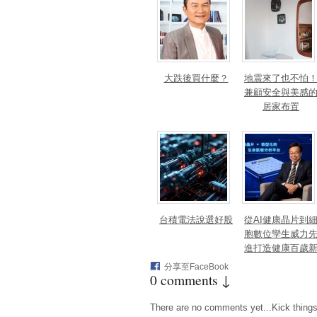
大跌後買什麼？
地震來了也不怕
兼顧安全與美感
居家布置
台積電法說選好股
從AI健康晶片到
胞數位孿生威力
進打造健康百歲
藍海
分享至FaceBook
0 comments ↓
There are no comments yet...Kick things o