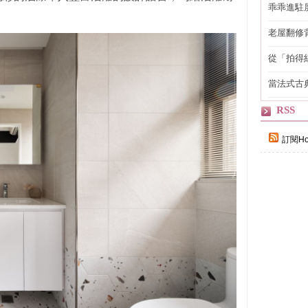
乖乖進駐
老屋翻修
得見的精
從「拍得
輯
當法式古
自己
RSS
訂閱Ho