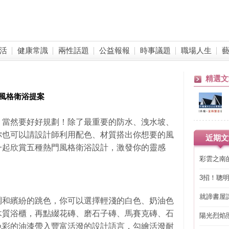
活
健康常識
兩性話題
公益報報
時事議題
職場人生
精選文
風格衛浴提案
，當然要好好規劃！除了最重要的防水、洩水坡、
你也可以請設計師利用配色、材質搭出你想要的風
近期文
一起欣賞五種熱門風格衛浴設計，激發你的靈感
彩雲之南
3招！聰
省下「二
就諦書屋
調和繽紛的跳色，你可以選擇輕淺的白色、奶油色
木質浴櫃，再點綴花磚、磨石子磚、馬賽克磚、石
陽光烈焰
色彩的油漆帶入豐富活潑的設計語言，勾繪活潑耐