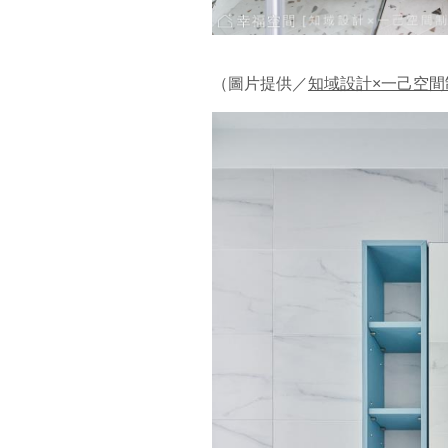
（圖片提供／
知域設計×一己空間