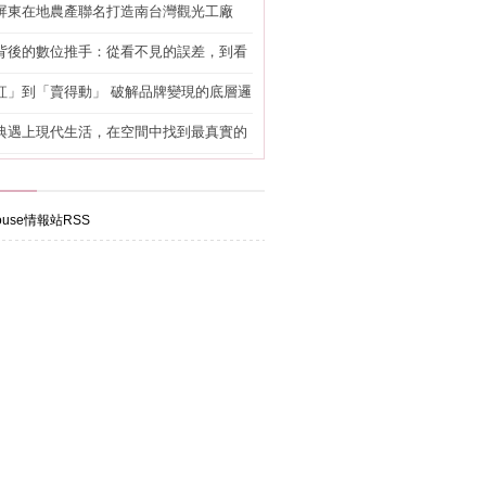
屏東在地農產聯名打造南台灣觀光工廠
背後的數位推手：從看不見的誤差，到看
準改造
紅」到「賣得動」 破解品牌變現的底層邏
典遇上現代生活，在空間中找到最真實的
use情報站RSS