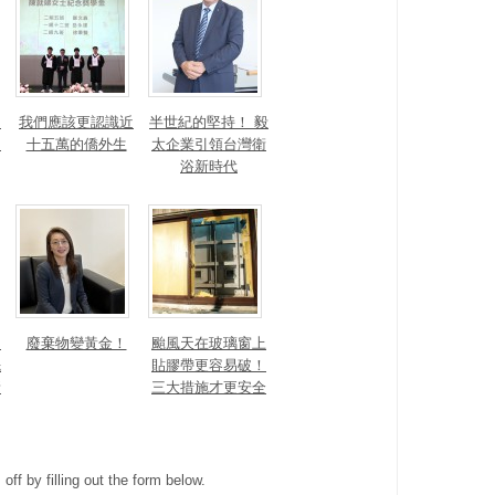
！
我們應該更認識近
半世紀的堅持！ 毅
的
十五萬的僑外生
太企業引領台灣衛
浴新時代
細
廢棄物變黃金！
颱風天在玻璃窗上
先
貼膠帶更容易破！
新
三大措施才更安全
ff by filling out the form below.