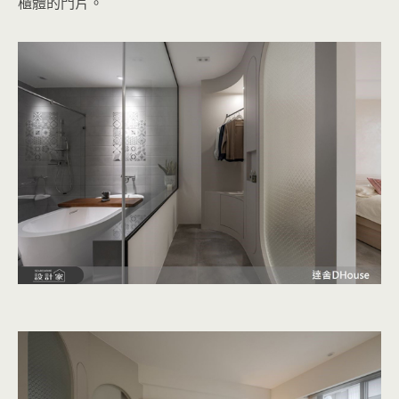
櫃體的門片。