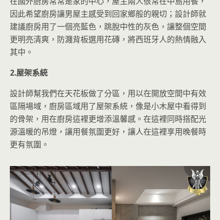
在國外廚房常常是家的中心，屋主兩人很常在中島用餐，
因此希望廚房讓男屋主感受到回家鄉般的親切；設計師就
建議廚房用了一個亮藍色，跳脫中性的灰色，讓整個空間
更明亮清爽，防濺背板選用花磚，將西班牙人的熱情融入
其中。
2.屋架系統
設計師幫我們在天花板做了分區，用以在開放空間中有效
區隔場域，廚房區域用了屋架系統，像是小木屋中看得到
的骨架，用在廚房這裡更增添溫馨感。在這裡同時搭配光
源溫暖的吊燈，讓用餐氛圍更好，讓人在這裡享用晚餐時
更有氛圍。