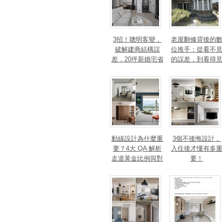
3招！聰明客變，
老屋翻修背後的
破解建商結構誤
位推手：從看不
差，20坪新婚宅省
的誤差，到看得
下「二工」的冤枉
的精準改造
錢
動線設計為什麼重
3個不後悔設計，
要？4大 QA 解析
入住後才懂有多
走道黃金比例與對
要！
身心靈的影響