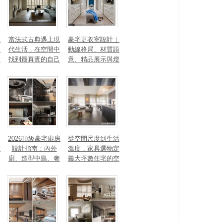
數
當法式古典遇上現
豪宅更衣室設計｜
見
代生活，在空間中
動線格局、材質語
見
找到最真實的自己
意、精品展示與燈
光智能4 大關鍵，
打造高訂生活儀式
感
2026頂級豪宅廚房
從空間尺度到生活
重
設計指南：內外
溫度，家具選物定
廚、造型中島、奢
義大坪數住宅的空
石塗料、AI智能，
間性格
讓廚房從空間配角
變主角！