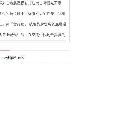
屏東在地農產聯名打造南台灣觀光工廠
背後的數位推手：從看不見的誤差，到看
準改造
紅」到「賣得動」 破解品牌變現的底層邏
典遇上現代生活，在空間中找到最真實的
use情報站RSS