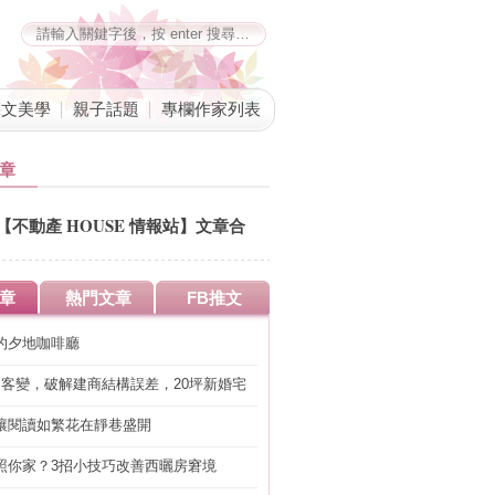
藝文美學
親子話題
專欄作家列表
章
【不動產 HOUSE 情報站】文章合
併公告
章
熱門文章
FB推文
的夕地咖啡廳
明客變，破解建商結構誤差，20坪新婚宅
工」的冤枉錢
讓閱讀如繁花在靜巷盛開
照你家？3招小技巧改善西曬房窘境