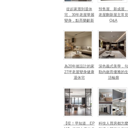
從起家厝到退休
預售屋、新成屋
宅，30年老屋華麗
老屋翻新屋主常
變身，點亮樂齡新
Q&A
篇章！斬獲美、
法、英指標設計大
獎！
為20年後設計的家
深色義式美學，
27坪老屋變身健康
勒內斂而優雅的
退休宅
活輪廓
【哎！早知道…EP
科技人買房都怎