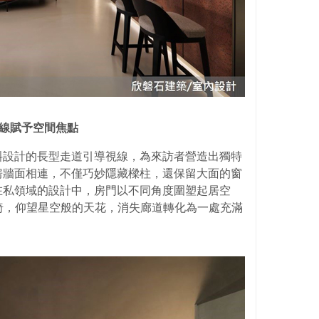
動線賦予空間焦點
斜設計的長型走道引導視線，為來訪者營造出獨特
房牆面相連，不僅巧妙隱藏樑柱，還保留大面的窗
在私領域的設計中，房門以不同角度圍塑起居空
椅，仰望星空般的天花，消失廊道轉化為一處充滿