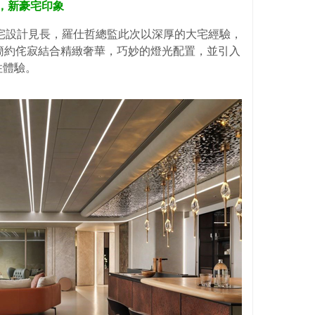
奢華，新豪宅印象
宅設計見長，羅仕哲總監此次以深厚的大宅經驗，
簡約侘寂結合精緻奢華，巧妙的燈光配置，並引入
住體驗。