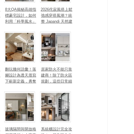
、
8大QA揭秘高雄指
2026侘寂風搭上鬆
見
標豪宅設計，如何
弛感穿搭風潮？統
利用「科學風水」
整 Japandi 天然建
打造聚氣招財的能
材、配色法則，還
量磁場？
有風靡全球的軟裝
家具推薦
勾
翻玩幾何語彙！落
居家防火不能只靠
生
腳設計為透天厝寫
建商！除了防火區
下嶄新定義，勇奪
規劃，這些日常細
2025 美國 IDA、TI
節你做到了嗎？
TAN 國際大獎
麼
玻璃隔間與開放格
系統櫃設計完全攻