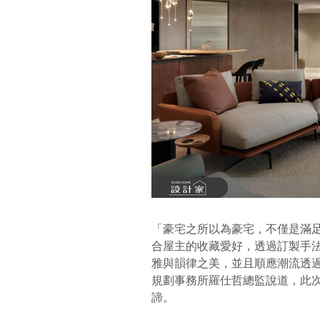
「豪宅之所以為豪宅，不僅是滿
合屋主的收藏愛好，透過訂製手
雅與韻律之美，並且順應潮流透過
規劃事務所羅仕哲總監說道，此
諦。