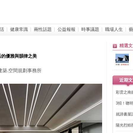
活
健康常識
兩性話題
公益報報
時事議題
職場人生
精選文
活的優雅與韻律之美
磐石建築.空間規劃事務所
近期文
彩雲之南
3招！聰
省下「二
就諦書屋
陽光烈焰