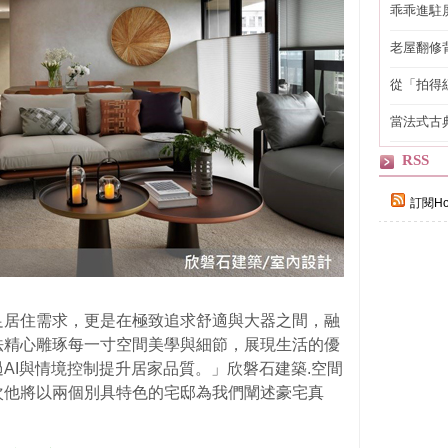
乖乖進駐
老屋翻修
得見的精
從「拍得
輯
當法式古
自己
RSS
訂閱Ho
足居住需求，更是在極致追求舒適與大器之間，融
法精心雕琢每一寸空間美學與細節，展現生活的優
AI與情境控制提升居家品質。」欣磐石建築.空間
次他將以兩個別具特色的宅邸為我們闡述豪宅真