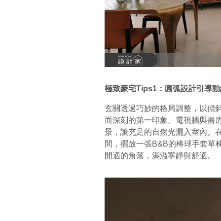
極致豪宅Tips1：圓弧設計引導
玄關透過巧妙的格局調整，以傾
而深刻的第一印象。電視牆與書
景，讓充足的自然光灑入室內。
間，擺放一張B&B的棒球手套單
閒適的角落，滿溢寧靜與舒適。