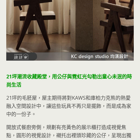
21坪潮流收藏殿堂，用公仔與霓虹光勾勒出童心未泯的時
尚生活
21坪的毛胚屋，屋主期待將對KAWS和庫柏力克熊的熱愛
融入空間設計中，讓這些玩具不再只是擺飾，而是成為家
中的一份子。
開放式餐廚旁側，規劃有亮黃色的展示櫃打造成視覺焦
點，圓形的視覺設計，襯托出裡頭珍藏的公仔，呈現出獨