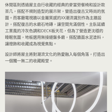
休閒區則透過屋主自行收藏的經典的麥當勞餐椅和設計款
茶几，搭配不規則造型的展示架，營造出復古又時尚的氛
圍。而客廳電視牆以金屬質感的XX潮流識別作為主牆設
計，搭配復古的水磨石地磚，讓空間充滿個性。主臥延續
工業風的冷灰色調和DECK板天花，但為了營造更沈穩的
睡眠氛圍，地板選用無接縫盤多磨，搭配牆面水泥塗料，
讓燈飾和收藏成為視覺焦點。
設計師將屋主將對潮流文化的熱愛融入每個角落，打造出
一個獨一無二的收藏殿堂。