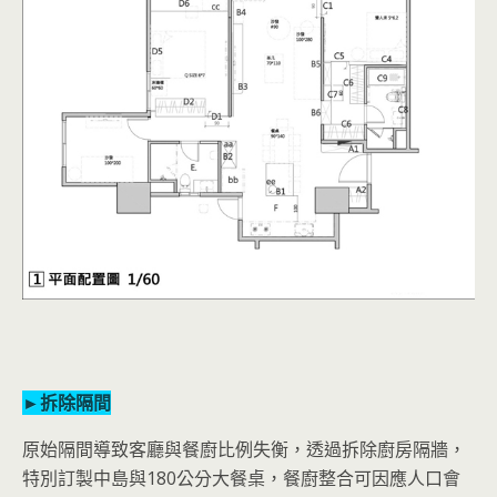
►拆除隔間
原始隔間導致客廳與餐廚比例失衡，透過拆除廚房隔牆，
特別訂製中島與180公分大餐桌，餐廚整合可因應人口會