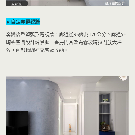
►自定義電視牆
客變後重塑弧形電視牆，廊道從95變為120公分。廊道外
畸零空間設計端景櫃，書房門片改為霧玻璃拉門放大坪
效，內部櫃體補充客廳收納。