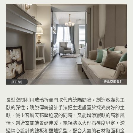
長型空間利用玻璃折疊門取代傳統隔間牆，創造客廳與主
臥的彈性；跳脫傳統設計手法把主燈設置於採光良好的主
臥，減少客廳天花壓迫感的同時，又能增添寢臥的高雅風
情、創造玄關端景延伸感。電視牆以大理石檯度界定，透
過精心設計的線板和壁爐造型，配合大氣的石材階面和金