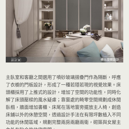
主臥室和客廳之間選用了噴砂玻璃摺疊門作為隔斷，呼應
了衣櫥的門板設計，形成了一種若隱若現的視覺效果。床
頭櫃採用了上推式的設計，增加了空間的功能性，同時化
解了床頭壓樑的風水疑慮；靠窗處的畸零空間規劃成休閒
臥榻，牆面增加書櫃、床尾在落地窗旁擺放主人椅，創造
床鋪以外的休憩空間，透過設計手法在有限坪數植入不同
功能的休閒區域，規劃完整兩房兩廳兩衛，砌築與女屋主