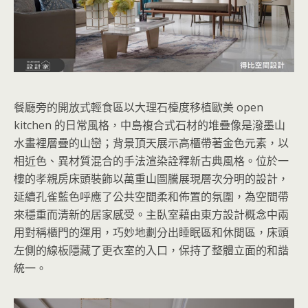
餐廳旁的開放式輕食區以大理石檯度移植歐美 open
kitchen 的日常風格，中島複合式石材的堆疊像是潑墨山
水畫裡層疊的山巒；背景頂天展示高櫃帶著金色元素，以
相近色、異材質混合的手法渲染詮釋新古典風格。位於一
樓的孝親房床頭裝飾以萬重山圖騰展現層次分明的設計，
延續孔雀藍色呼應了公共空間柔和佈置的氛圍，為空間帶
來穩重而清新的居家感受。主臥室藉由東方設計概念中兩
用對稱櫃門的運用，巧妙地劃分出睡眠區和休閒區，床頭
左側的線板隱藏了更衣室的入口，保持了整體立面的和諧
統一。