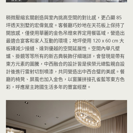
稍微壓縮玄關創造與室內挑高空間的對比感，更凸顯 85
坪透天別墅的宏偉氣度。客餐廳巧妙地在天花板上保持了
開放感，僅使用華麗的金色吊燈來界定用餐區域，營造出
最適合宴客和家人互動的環境；地坪使用 120 x 60 cm 大
板磚減少接縫、達到優越的空間延展性。空間內舉凡壁
爐、掛鏡等等所有的新古典裝飾仔細端詳，會發現是帶有
東方元素的圖騰，中西融合的設計皆是侯榮元總監親自設
計後進行雷射切割噴漆，共同營造出中西合璧的美感。餐
廳的椅凳、屏風也加入金色，以窗簾拼接孔雀藍等東方色
彩，呼應屋主跨國生活多年的豐富經歷。