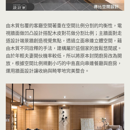
由木質包覆的客廳空間著重在空間比例分割的均衡性，電
視牆面做凹凸設計搭配木皮對花做分割比例；主牆面對走
道設計端景牆創造視覺焦點，透過立面串連立體空間，藉
由木質不同詮釋的手法，建構屬於這個家的放鬆悠閒感。
由於年輕夫妻開伙機率較低，所以將原本封閉廚房改為開
放，根據空間比例規劃小巧的中島直向串連餐廳與廚房，
運用牆面設計讓收納與畸零地完美整合。