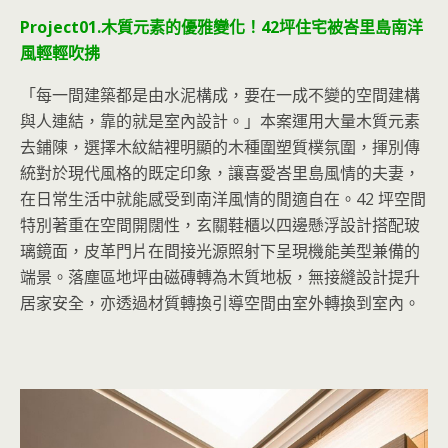
Project01.木質元素的優雅變化！42坪住宅被峇里島南洋
風輕輕吹拂
「每一間建築都是由水泥構成，要在一成不變
的空間建構
與人連結，靠的就是室內設計。」本案運用大量木質元素
去鋪陳，選擇木紋結裡明顯的木種圍塑質樸氛圍，揮別傳
統對於現代風格的既定印象，讓喜愛峇里島風情的夫妻，
在日常生活中就能感受到南洋風情的閒適自在。42 坪空間
特別著重在空間開闊性，玄關鞋櫃以四邊懸浮設計搭配玻
璃鏡面，皮革門片在間接光源照射下呈現機能美型兼備的
端景。落塵區地坪由磁磚轉為木質地板，無接縫設計提升
居家安全，亦透過材質轉換引導空間由室外轉換到室內。