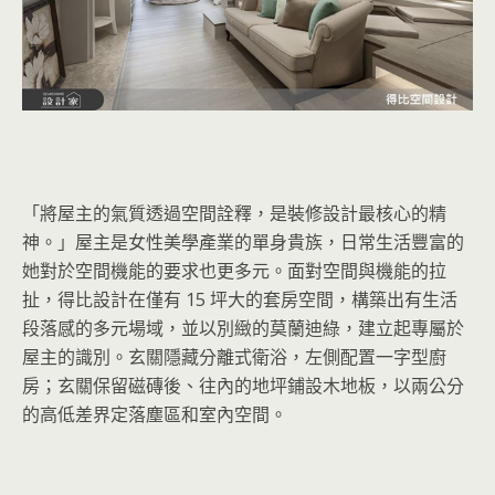
「將屋主的氣質透過空間詮釋，是裝修設計最核心的精
神。」屋主是女性美學產業的單身貴族，日常生活豐富的
她對於空間機能的要求也更多元。面對空間與機能的拉
扯，得比設計在僅有 15 坪大的套房空間，構築出有生活
段落感的多元場域，並以別緻的莫蘭迪綠，建立起專屬於
屋主的識別。玄關隱藏分離式衛浴，左側配置一字型廚
房；玄關保留磁磚後、往內的地坪鋪設木地板，以兩公分
的高低差界定落塵區和室內空間。