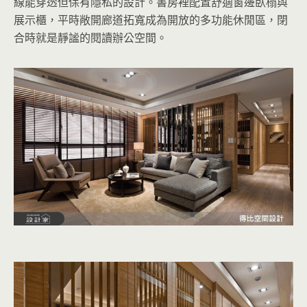
線能穿透但保有隱私的設計。書房裡配置舒適窗邊臥榻與
展示櫃，平時敞開廊道拓寬成為開放的多功能休閒區，閉
合時就是靜謐的閱讀辦公空間。