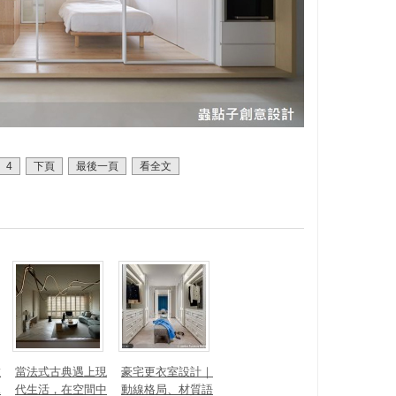
4
下頁
最後一頁
看全文
數
當法式古典遇上現
豪宅更衣室設計｜
見
代生活，在空間中
動線格局、材質語