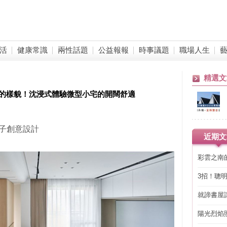
活
健康常識
兩性話題
公益報報
時事議題
職場人生
精選文
同的樣貌！沈浸式體驗微型小宅的開闊舒適
蟲點子創意設計
近期文
彩雲之南
3招！聰
省下「二
就諦書屋
陽光烈焰