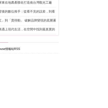
屏東在地農產聯名打造南台灣觀光工廠
背後的數位推手：從看不見的誤差，到看
準改造
紅」到「賣得動」 破解品牌變現的底層邏
典遇上現代生活，在空間中找到最真實的
use情報站RSS