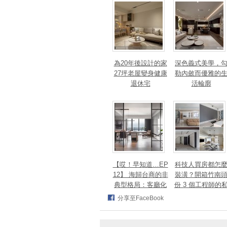
法、英指標設計大
獎！
為20年後設計的家
深色義式美學，
27坪老屋變身健康
勒內斂而優雅的
退休宅
活輪廓
【哎！早知道…EP
科技人買房都怎
12】 海歸台商的非
裝潢？開箱竹南
典型格局：客廳化
份 3 個工程師的
身面海創作空間，
宅，跨世代需求
分享至FaceBook
洄游式動線完美擁
次滿足
抱百萬窗景