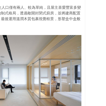
住人口僅有兩人、較為單純，且屋主喜愛豐富多變
的制式格局，透過敞開封閉式廚房，並將建商配置
，最後運用溫潤木質包裹視覺框景，形塑盒中盒般