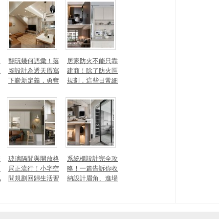
量磁場？
有風靡全球的軟裝
家具推薦
勾
翻玩幾何語彙！落
居家防火不能只靠
生
腳設計為透天厝寫
建商！除了防火區
下嶄新定義，勇奪
規劃，這些日常細
2025 美國 IDA、TI
節你做到了嗎？
TAN 國際大獎
麼
玻璃隔間與開放格
系統櫃設計完全攻
頭
局正流行！小宅空
略！一篇告訴你收
私
間規劃回歸生活習
納設計眉角、進場
一
慣才是關鍵
時間、木作櫃到底
差別在哪