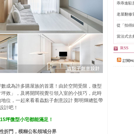
乖乖進駐
老屋翻修
得見的精
從「拍得
輯
當法式古
自己
RSS
訂閱Ho
坪數成為許多購屋族的首選！由於空間受限，微型
寸坪效」，及將開闊視覺引領入室的小技巧，此時
地位，一起來看看蟲點子創意設計 鄭明輝總監帶
設計吧！
享，15坪微型小宅都能滿足
！
彈性折門，模糊公私領域分界