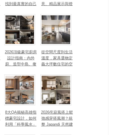
見
找到最真實的自己
意、精品展示與燈
光智能4 大關鍵，
打造高訂生活儀式
感
2026頂級豪宅廚房
從空間尺度到生活
重
設計指南：內外
溫度，家具選物定
廚、造型中島、奢
義大坪數住宅的空
石塗料、AI智能，
間性格
讓廚房從空間配角
變主角！
、
8大QA揭秘高雄指
2026侘寂風搭上鬆
見
標豪宅設計，如何
弛感穿搭風潮？統
利用「科學風水」
整 Japandi 天然建
打造聚氣招財的能
材、配色法則，還