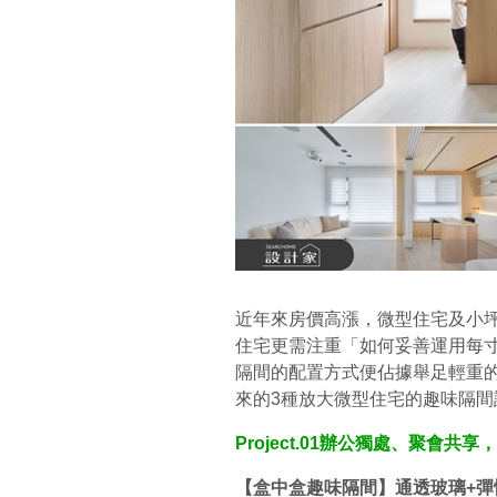
近年來房價高漲，微型住宅及小
住宅更需注重「如何妥善運用每
隔間的配置方式便佔據舉足輕重的
來的3種放大微型住宅的趣味隔間
Project.01辦公獨處、聚會共
【盒中盒趣味隔間】通透玻璃+