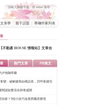
藝文美學
親子話題
專欄作家列表
章
【不動產 HOUSE 情報站】文章合
併公告
章
熱門文章
FB推文
的夕地咖啡廳
明客變，破解建商結構誤差，20坪新婚宅
工」的冤枉錢
讓閱讀如繁花在靜巷盛開
照你家？3招小技巧改善西曬房窘境