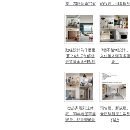
差，20坪新婚宅省
的誤差，到看得
下「二工」的冤枉
的精準改造
錢
動線設計為什麼重
3個不後悔設計，
要？4大 QA 解析
入住後才懂有多
走道黃金比例與對
要！
身心靈的影響
從起家厝到退休
預售屋、新成屋
宅，30年老屋華麗
老屋翻新屋主常
變身，點亮樂齡新
Q&A
篇章！斬獲美、