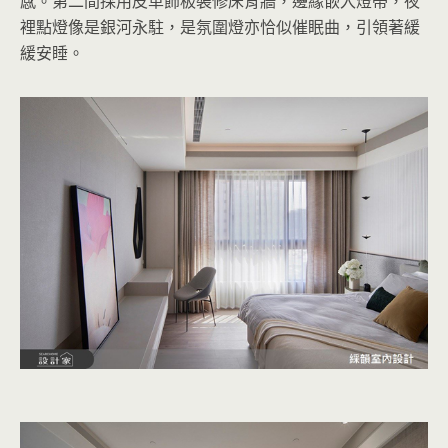
感。第二間採用皮革飾板裝修床背牆，邊緣嵌入燈帶，夜
裡點燈像是銀河永駐，是氛圍燈亦恰似催眠曲，引領著緩
緩安睡。