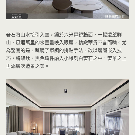
奢石將山水接引入室，鑲於六米電視牆面，一幅遠望群
山、風煙萬里的水墨畫映入眼簾，精緻華貴不言而喻。尤
為驚喜的是，跳脫了單調的拼貼手法，改以層層嵌入技
巧，將鍍鈦、黑色鐵件融入小雕刻白奢石之中，奢華之上
再添層次造景之美。