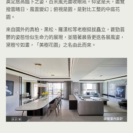
奠定居高臨下之姿，百米風光盡收眼底。仰望是天，盡覽
撥雲睹日、風雲變幻；俯視是園，是對比工整的中庭花
園。
來自國外的真柏、黑松、羅漢松等老樹挺拔矗立，蒼勁蓊
鬱的姿態恰似生命力的展現，並隨著晨昏更迭各展風姿，
黛樹兮如畫，「美樹花園」之名由此而來。