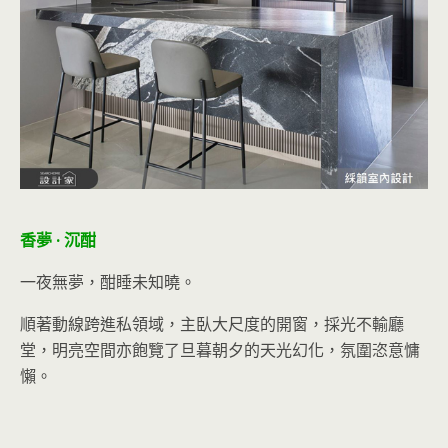
香夢 · 沉酣
一夜無夢，酣睡未知曉。
順著動線跨進私領域，主臥大尺度的開窗，採光不輸廳
堂，明亮空間亦飽覽了旦暮朝夕的天光幻化，氛圍恣意慵
懶。