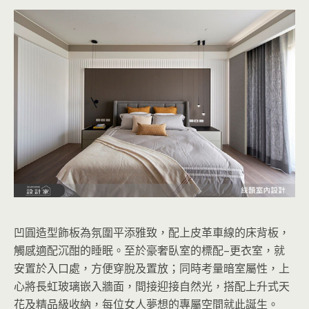
凹圓造型飾板為氛圍平添雅致，配上皮革車線的床背板，
觸感適配沉酣的睡眠。至於豪奢臥室的標配–更衣室，就
安置於入口處，方便穿脫及置放；同時考量暗室屬性，上
心將長虹玻璃嵌入牆面，間接迎接自然光，搭配上升式天
花及精品級收納，每位女人夢想的專屬空間就此誕生。