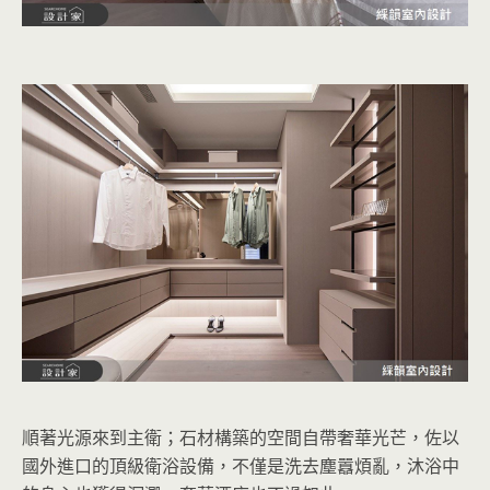
順著光源來到主衛；石材構築的空間自帶奢華光芒，佐以
國外進口的頂級衛浴設備，不僅是洗去塵囂煩亂，沐浴中