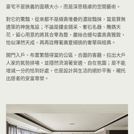
豪宅不是狹義的面積大小，而是深思極慮的空間藝術。
對它的驚豔，從來都不是細貴堆疊的濃妝豔抹，當是算無
遺策的神施鬼設；不論是鏤金錯采、奢石名器、雕鐫天
花，留心用意的將其合零為整，嚴絲合縫勾畫高貴雅致，
恰似渾然天成，再再詮釋著廣夏細旃的奢華與經典。
開門入戶，布置繁簡得當的公區、合圍的客廳，拉出大戶
人家的氣勢排場，並隱然流瀉著安適、自在氛圍；是不能
增減一分的恰到好處，也是設計與生活的絕妙平衡，襯托
出居者的安富尊榮。