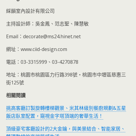
綵韻室內設計有限公司
主持設計師：吳金鳳、范志聖、陳慧敏
Email：decorate@ms24.hinet.net
網址：www.ciid-design.com
電話：03-3315999、03-4270878
地址：桃園市桃園區力行路398號‧桃園市中壢區慈惠三
街125號
相關閱讀
挑高客廳訂製旋轉樓梯觀景、米其林級別餐廚規劃&五星
飯店臥室配置，窺視金字塔頂端的奢華生活！
頂級豪宅客廳設計的2大金鑰，與美景結合、智能家居、