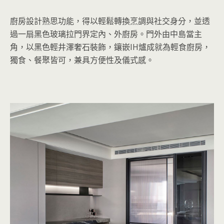
廚房設計熟思功能，得以輕鬆轉換烹調與社交身分，並透
過一扇黑色玻璃拉門界定內、外廚房。門外由中島當主
角，以黑色輕井澤奢石裝飾，鑲嵌IH爐成就為輕食廚房，
獨食、餐聚皆可，兼具方便性及儀式感。