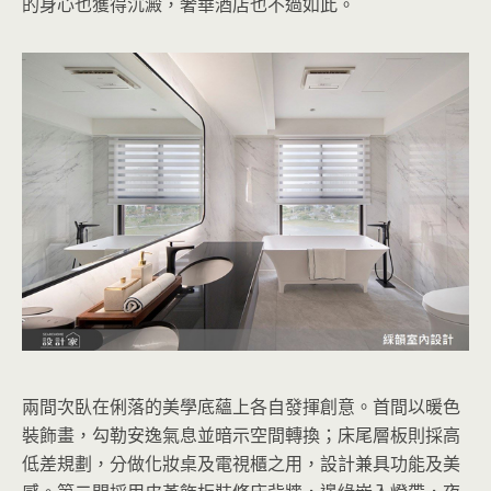
的身心也獲得沉澱，奢華酒店也不過如此。
兩間次臥在俐落的美學底蘊上各自發揮創意。首間以暖色
裝飾畫，勾勒安逸氣息並暗示空間轉換；床尾層板則採高
低差規劃，分做化妝桌及電視櫃之用，設計兼具功能及美