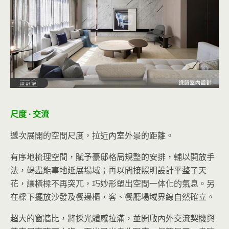
尺度 · 交流
遞次展開的空間尺度，拉近內室外景的距離。
有序地梳理空間，賦予豪邸格局規整的安排，輔以開放手
法，竭盡能事地延展場域；再以間接照明設計平整了天
花，讓橫樑不再突兀，巧妙形塑出空間一体化的氣息。另
在樑下擺放沙發及餐邊櫃，客、餐廳場域界線自然確立。
超大的窗牆比，將採光體感拉滿，並開啟內外交流契機與