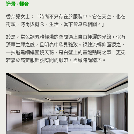
造景 · 輕奢
香奈兒女士：「時尚不只存在於服裝中。它在天空、也在
街頭，時尚與概念、生活、當下皆息息相關。」
於是，當色調素雅輕淺的空間遇上自由揮灑的光線，似有
蓬篳生輝之感，且明亮中欣見雅致。視線流轉仰面觀之，
一抹魆黑細縷圍繞天花，是白壁上的畫龍點睛之筆，更宛
若繫於高定服飾腰際間的緞帶，盡顯時尚精巧。