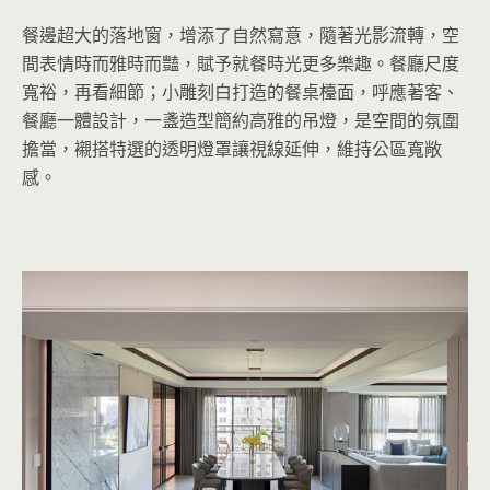
餐邊超大的落地窗，增添了自然寫意，隨著光影流轉，空
間表情時而雅時而豔，賦予就餐時光更多樂趣。餐廳尺度
寬裕，再看細節；小雕刻白打造的餐桌檯面，呼應著客、
餐廳一體設計，一盞造型簡約高雅的吊燈，是空間的氛圍
擔當，襯搭特選的透明燈罩讓視線延伸，維持公區寬敞
感。