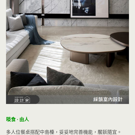
啖食 · 由人
多人位餐桌搭配中島檯，妥妥地完善機能，饜飫隨宜。