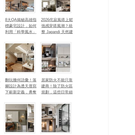
、
8大QA揭秘高雄指
2026侘寂風搭上鬆
見
標豪宅設計，如何
弛感穿搭風潮？統
利用「科學風水」
整 Japandi 天然建
打造聚氣招財的能
材、配色法則，還
量磁場？
有風靡全球的軟裝
家具推薦
勾
翻玩幾何語彙！落
居家防火不能只靠
生
腳設計為透天厝寫
建商！除了防火區
下嶄新定義，勇奪
規劃，這些日常細
2025 美國 IDA、TI
節你做到了嗎？
TAN 國際大獎