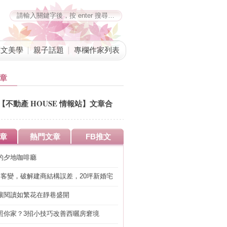
藝文美學
親子話題
專欄作家列表
章
【不動產 HOUSE 情報站】文章合
併公告
章
熱門文章
FB推文
的夕地咖啡廳
明客變，破解建商結構誤差，20坪新婚宅
工」的冤枉錢
讓閱讀如繁花在靜巷盛開
照你家？3招小技巧改善西曬房窘境