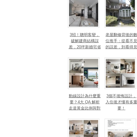
3招！聰明客變，
老屋翻修背後的
破解建商結構誤
位推手：從看不
差，20坪新婚宅省
的誤差，到看得
下「二工」的冤枉
的精準改造
錢
動線設計為什麼重
3個不後悔設計，
要？4大 QA 解析
入住後才懂有多
走道黃金比例與對
要！
身心靈的影響