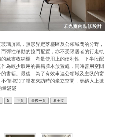
虹玻璃屏風，無形界定落塵區及公領域間的分野，
，而彈性移動的拉門配置，亦不受限居者的行走軌
積的藏書收納櫃，考量使用上的便利性，下半段配
式作為較少取用的書籍謄本放置處，同時善用空間
一的書籍。最後，為了有效串連公領域及主臥的窗
，不僅增加了親友來訪時的坐立空間，更納入上掀
納量滿滿！
5
下頁
最後一頁
看全文