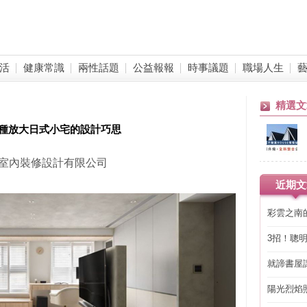
活
健康常識
兩性話題
公益報報
時事議題
職場人生
精選文
種放大日式小宅的設計巧思
 禾光室內裝修設計有限公司
近期文
彩雲之南
3招！聰
省下「二
就諦書屋
陽光烈焰