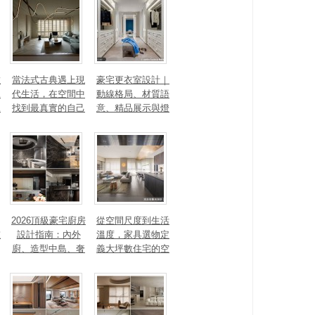
數
當法式古典遇上現
豪宅更衣室設計｜
見
代生活，在空間中
動線格局、材質語
見
找到最真實的自己
意、精品展示與燈
光智能4 大關鍵，
打造高訂生活儀式
感
2026頂級豪宅廚房
從空間尺度到生活
重
設計指南：內外
溫度，家具選物定
廚、造型中島、奢
義大坪數住宅的空
石塗料、AI智能，
間性格
讓廚房從空間配角
變主角！