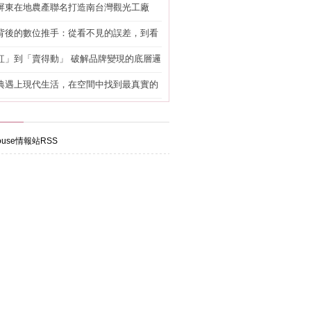
屏東在地農產聯名打造南台灣觀光工廠
背後的數位推手：從看不見的誤差，到看
準改造
紅」到「賣得動」 破解品牌變現的底層邏
典遇上現代生活，在空間中找到最真實的
use情報站RSS