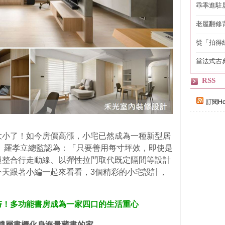
乖乖進駐
老屋翻修
得見的精
從「拍得
輯
當法式古
自己
RSS
訂閱Ho
大小了！如今房價高漲，小宅已然成為一種新型居
、羅孝立總監認為：「只要善用每寸坪效，即使是
過整合行走動線、以彈性拉門取代既定隔間等設計
今天跟著小編一起來看看，3個精彩的小宅設計，
計」正夯！多功能書房成為一家四口的生活重心
，雙層書櫃化身海量藏書的家