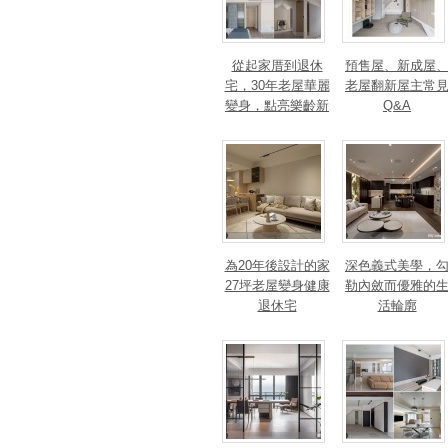
從起家厝到退休
預售屋、新成屋
宅，30年老屋華麗
老屋翻新屋主常
變身，點亮樂齡新
Q&A
篇章！斬獲美、
法、英指標設計大
獎！
為20年後設計的家
深色義式美學，
27坪老屋變身健康
勒內斂而優雅的
退休宅
活輪廓