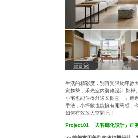
生活的精彩度，別再受限於坪數
家趨勢，禾光室內裝修設計 鄭樺
小宅也能住得舒適又愜意！」透
手法，小坪數也能擁有開闊感，
如何有效放大空間吧！
Project.01 「去客廳化設
>> 兼顧實用美型的收納櫃設計