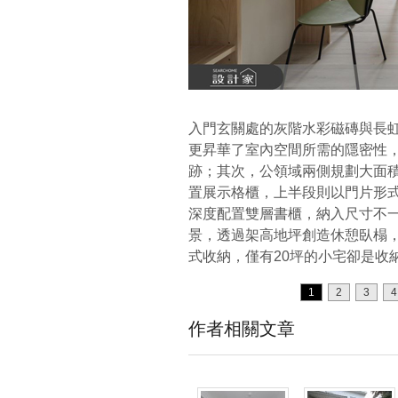
入門玄關處的灰階水彩磁磚與長
更昇華了室內空間所需的隱密性
跡；其次，公領域兩側規劃大面
置展示格櫃，上半段則以門片形
深度配置雙層書櫃，納入尺寸不
景，透過架高地坪創造休憩臥榻
式收納，僅有20坪的小宅卻是收
1
2
3
4
作者相關文章