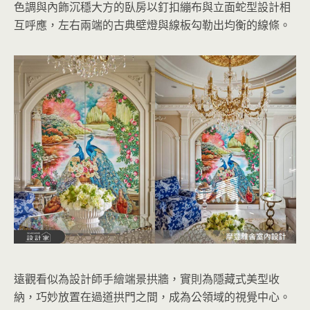
色調與內飾沉穩大方的臥房以釘扣繃布與立面蛇型設計相
互呼應，左右兩端的古典壁燈與線板勾勒出均衡的線條。
遠觀看似為設計師手繪端景拱牆，實則為隱藏式美型收
納，巧妙放置在過道拱門之間，成為公領域的視覺中心。