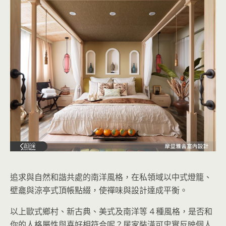
追求與自然和諧共處的南洋風格，在私領域以中式燈籠、
壁龕與涼亭式頂帳點綴，使禪味與設計達成平衡。
以上歐式鄉村、新古典、美式及南洋等 4 種風格，是否和
你的人格屬性與喜好相符合呢？居家裝潢可忠實反映個人