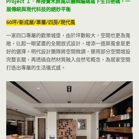
Project １．榫接實木屏風以邏輯編碼寫下生日密碼，一
展傳統與現代科技的絕妙平衡
60坪/新成屋/單層/四房/現代風
一家四口專屬的歡樂城堡，由於坪數較大，空間也更為寬
敞，比起一眼望盡的全開放式設計，增添一道屏風會是更
好的選擇。明代設計團隊將空間微調，挪用部分空間增設
完整玄關，再透過自然材質融入自然宅概念，為居家空間
打造出專屬的生活儀式感。