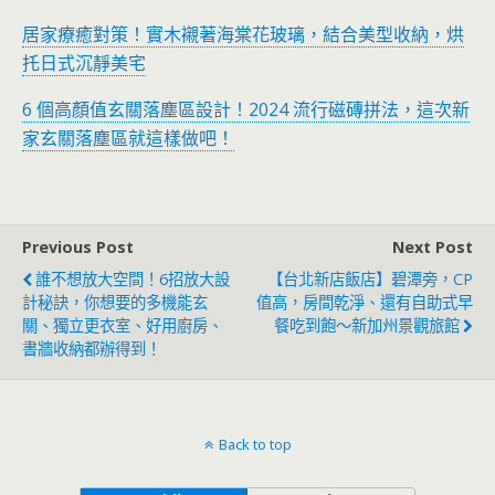
居家療癒對策！實木襯著海棠花玻璃，結合美型收納，烘
托日式沉靜美宅
6 個高顏值玄關落塵區設計！2024 流行磁磚拼法，這次新
家玄關落塵區就這樣做吧！
Previous Post
Next Post
誰不想放大空間！6招放大設
【台北新店飯店】碧潭旁，CP
計秘訣，你想要的多機能玄
值高，房間乾淨、還有自助式早
關、獨立更衣室、好用廚房、
餐吃到飽～新加州景觀旅館
書牆收納都辦得到！
Back to top