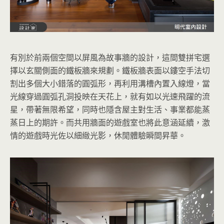
有別於前兩個空間以屏風為故事牆的設計，這間雙拼宅選
擇以玄關側面的鐵板牆來規劃。鐵板牆表面以鏤空手法切
割出多個大小錯落的圓弧形，再利用溝槽內置入線燈，當
光線穿過圓弧孔洞投映在天花上，就有如以光速飛躍的流
星，帶著無限希望，同時也隱含屋主對生活、事業都能蒸
蒸日上的期許。而共用牆面的遊戲室也將此意涵延續，激
情的遊戲時光佐以細緻光影，休閒體驗瞬間昇華。