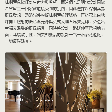
棕櫚葉象徵旺盛生命力與希望，而這個也是明代設計團隊
希望屋主一回家就能感受到的氛圍，因此選擇以棕櫚葉為
屏風發想，透過鐵件模擬棕櫚葉紋理脈絡，再搭配上由地
坪向上照射的低色溫光源與英式大理石馬賽克磚，營造出
幸福又溫馨的屏風端景，同時將設計一路延伸至電視牆表
面，延續故事性，讓美如藝品的設計一點一滴治癒遺憾，
一切反璞歸真。