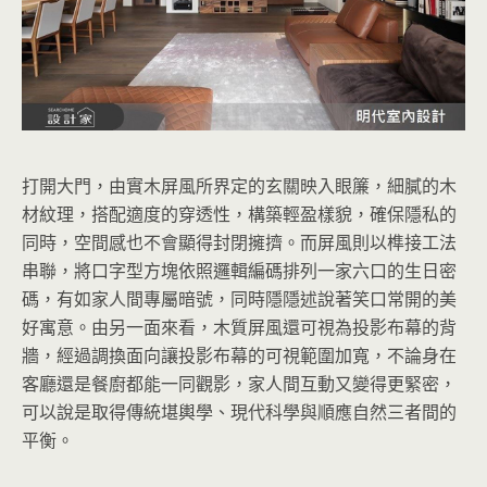
打開大門，由實木屏風所界定的玄關映入眼簾，細膩的木
材紋理，搭配適度的穿透性，構築輕盈樣貌，確保隱私的
同時，空間感也不會顯得封閉擁擠。而屏風則以榫接工法
串聯，將口字型方塊依照邏輯編碼排列一家六口的生日密
碼，有如家人間專屬暗號，同時隱隱述說著笑口常開的美
好寓意。由另一面來看，木質屏風還可視為投影布幕的背
牆，經過調換面向讓投影布幕的可視範圍加寬，不論身在
客廳還是餐廚都能一同觀影，家人間互動又變得更緊密，
可以說是取得傳統堪輿學、現代科學與順應自然三者間的
平衡。