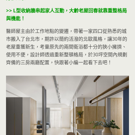
>> L型收納牆串起家人互動，大齡老屋回春就靠重整格局
與機能！
醫師屋主由於工作地點的變遷，帶著一家四口從熟悉的城
市搬入了台北市，期許以簡約活潑的北歐風格，讓30年的
老屋重獲新生，考量原先的兩間衛浴都十分的狹小擁擠、
使用不便，設計師透過重新整頓格局，於30坪空間內規劃
齊備的三房兩廳配置，快跟著小編一起看下去吧！