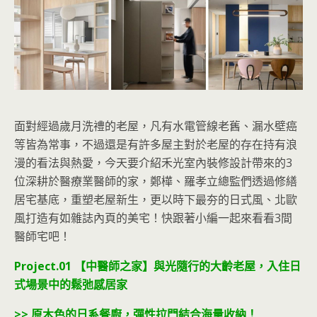
面對經過歲月洗禮的老屋，凡有水電管線老舊、漏水壁癌
等皆為常事，不過還是有許多屋主對於老屋的存在持有浪
漫的看法與熱愛，今天要介紹禾光室內裝修設計帶來的3
位深耕於醫療業醫師的家，鄭樺、羅孝立總監們透過修繕
居宅基底，重塑老屋新生，更以時下最夯的日式風、北歐
風打造有如雜誌內頁的美宅！快跟著小編一起來看看3間
醫師宅吧！
Project.01 【中醫師之家】與光隨行的大齡老屋，入住日
式場景中的鬆弛感居家
>> 原木色的日系餐廚，彈性拉門結合海量收納！