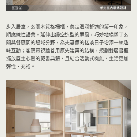
步入居室，玄關木質格柵櫃，奠定溫潤舒適的
第一印象，
順應線性語彙。延伸出鏤空造型的屏風，巧妙地模糊了玄
關與餐廳間的場域分野，為夫妻倆的恬淡日子增添一絲趣
味互動；客廳電視牆善用原先建築的結構，規劃雙層書櫃
擺放屋主心愛的藏書典籍，且結合活動式機能，生活更加
彈性、充裕。