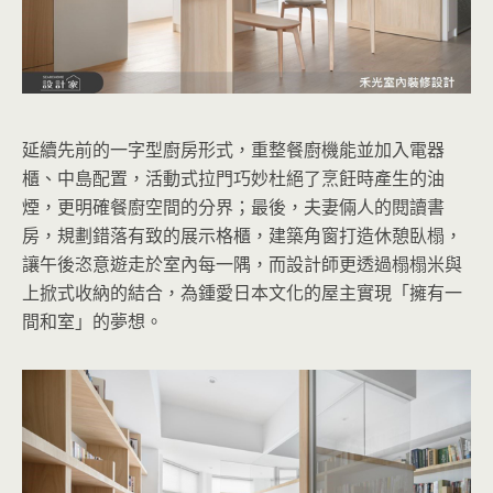
延續先前的一字型廚房形式，重整餐廚機能並加入電器
櫃、中島配置，活動式拉門巧妙杜絕了烹飪時產生的油
煙，更明確餐廚空間的分界；最後，夫妻倆人的閱讀書
房，規劃錯落
有致的展示格櫃，建築角窗打造休憩臥榻，
讓午後恣意遊走於室內每一隅，而設計師更透過榻榻米與
上掀式收納的結合，為鍾愛日本文化的屋主實現「擁有一
間和室」的夢想。