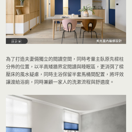
為了打造夫妻倆獨立的閱讀空間，同時考量主臥原先樑柱
分佈的位置，以半高矮牆界定閱讀與睡眠區，更消弭了樑
壓床的風水疑慮，同時主浴保留半套馬桶間配置，將坪效
讓渡給浴廁，同時兼顧一家人的洗漱流程與舒適度。