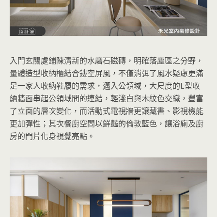
入門玄關處鋪陳清新的水磨石磁磚，明確落塵區之分野，
量體造型收納櫃結合鏤空屏風，不僅消弭了風水疑慮更滿
足一家人收納鞋履的需求，邁入公領域，大尺度的L型收
納牆面串起公領域間的連結，輕淺白與木紋色交織，豐富
了立面的層次變化，而活動式電視牆更讓藏書、影視機能
更加彈性；其次餐廚空間以鮮豔的倫敦藍色，讓浴廁及廚
房的門片化身視覺亮點。