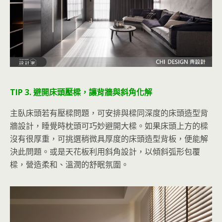
TIP 3. 避開床頭壓樑，讓背牆與斜角化解
主臥床頭若有壓樑問題，可安排與樑同深度的床頭造型背
牆設計，睡覺時枕頭可巧妙避開大樑。如果床頭上方的樑
沒有很厚重，可挑選稍微具厚度的床頭造型背板，便能解
決此問題。或是天花板利用斜角設計，以傾斜弧形包覆
樑，營造柔和、溫潤的舒眠氛圍。