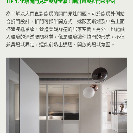
TIP 1. 化解開門見灶與穿堂煞！讓屏風與拉門來解決
為了解決大門直對廚房的開門見灶問題。可於
廚房外側結
合折門設計，折門可採半開方式，遮蔽瓦斯爐及中島上面
杯盤凌亂景象，營造美觀舒適的居家空間。另外，也能融
入玻璃的通透隔間材質，像是玻璃鐵件拉門的形式，不但
兼具場域界定，還能創造出通透、開放的場域氛圍。