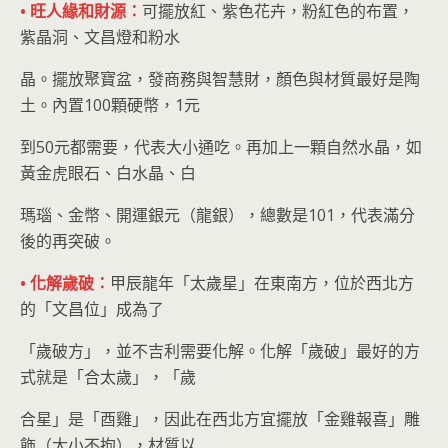
• 旺人緣和財源：
可擺放紅、紫色花卉，粉紅色的布置，
紫晶洞、文昌燈和粉水
晶。擺放聚寶盆，發商務與智慧財，顏色與材質最好是陶
土。內置100顆硬幣，1元
到50元都需要，代表大小通吃。再加上一顆自然水晶，如
黃金虎眼石、白水晶、白
瑪瑙、金幣、開運銀元（龍銀），總數是101，代表滿分
後的再突破。
• 化解歲破：
甲辰龍年「太歲星」在東南方，位於西北方
的「文昌位」成為了
「歲破方」，並不吉利需要化解。化解「歲破」最好的方
式就是「合太歲」，「歲
合星」是「酉雞」，因此在西北方宜擺放「金雞報喜」雕
飾（大小不拘），材質以