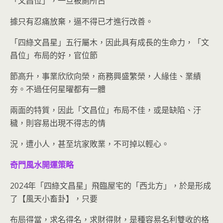
「文昌位」，一旦被廁所占
據只有忍痛放棄，逼不得已才進行改善。
「四綠文昌星」五行屬木，因此具有成長的生命力，「文
昌位」布局的好，官位節
節高升，事業欣欣向榮，商務興盛繁榮，人緣佳、業績
夯。不過任何星曜都有一體
兩面的特質，因此「文昌位」布局不佳，或是缺陷、汙
穢，則容易出現不得志的情
況，遭小人，甚至坑家敗業，不可掉以輕心。
奇門風水開運策略
2024年「四綠文昌星」飛臨屋宅的「西北方」，於是形成
了【風天小畜卦】，只要
布局得當，求名得名，求財得財，是種容易名利雙收的格