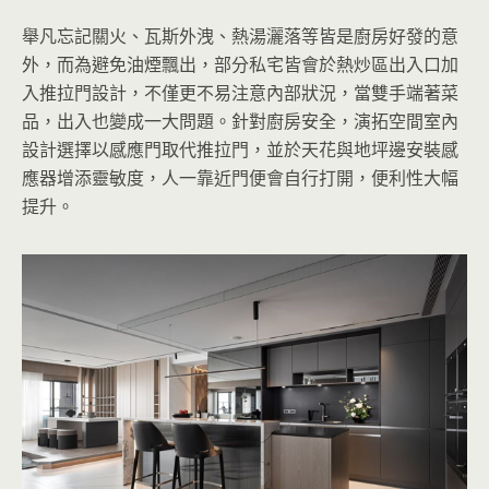
舉凡忘記關火、瓦斯外洩、熱湯灑落等皆是廚房好發的意
外，而為避免油煙飄出，部分私宅皆會於熱炒區出入口加
入推拉門設計，不僅更不易注意內部狀況，當雙手端著菜
品，出入也變成一大問題。針對廚房安全，演拓空間室內
設計選擇以感應門取代推拉門，並於天花與地坪邊安裝感
應器增添靈敏度，人一靠近門便會自行打開，便利性大幅
提升。