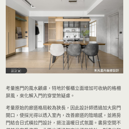
考量進門的風水顧慮，特地於餐櫃立面增加可收納的格柵
屏風，來化解入門的穿堂煞疑慮。
考量原始的廊道格局較為狹長，因此設計師透過加大房門
開口，使採光得以透入室內，改善廊道的陰暗感，並將房
門結合日式橫拉門設計，挹注溫暖日式氛圍。書房空間不