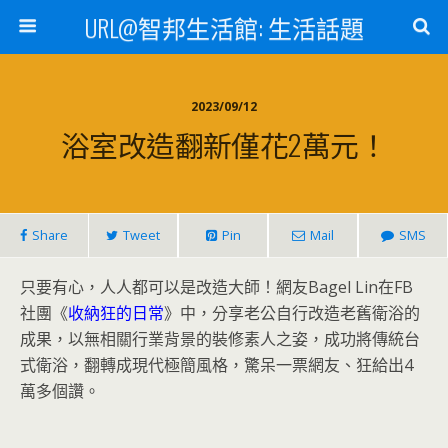
URL@智邦生活館: 生活話題
2023/09/12
浴室改造翻新僅花2萬元！
Share
Tweet
Pin
Mail
SMS
只要有心，人人都可以是改造大師！網友Bagel Lin在FB
社團《
收納狂的日常
》中，分享老公自行改造老舊衛浴的
成果，以無相關行業背景的裝修素人之姿，成功將傳統台
式衛浴，翻轉成現代極簡風格，驚呆一票網友、狂給出4
萬多個讚。