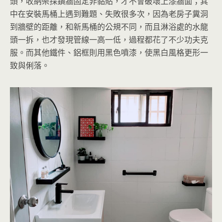
頭，收納架採鑽牆固定非黏貼，才不會破壞上漆牆面；其
中在安裝馬桶上遇到難題、失敗很多次，因為老房子糞洞
到牆壁的距離，和新馬桶的公規不同，而且淋浴處的水龍
頭一拆，也才發現管線一高一低，過程都花了不少功夫克
服。而其他鐵件、鋁框則用黑色噴漆，使黑白風格更形一
致與俐落。