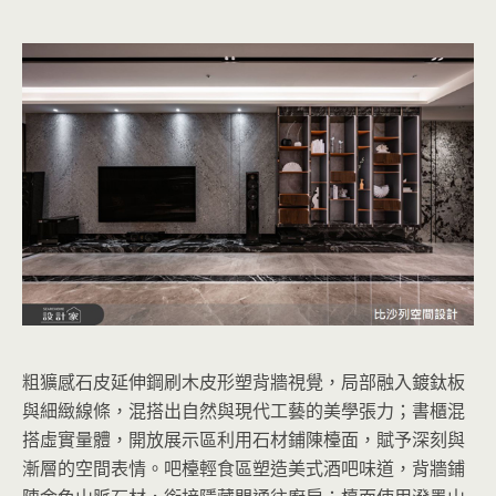
粗獷感石皮延伸鋼刷木皮形塑背牆視覺，局部融入鍍鈦板
與細緻線條，混搭出自然與現代工藝的美學張力；書櫃混
搭虛實量體，開放展示區利用石材鋪陳檯面，賦予深刻與
漸層的空間表情。吧檯輕食區塑造美式酒吧味道，背牆鋪