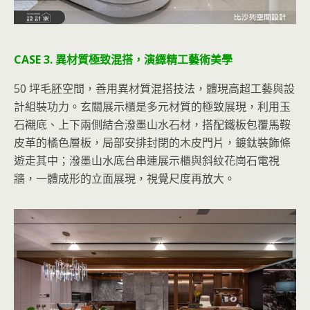
CASE 3. 異材質極致混搭，演繹精工藝術美學
50 坪毛胚空間，善用異材質混搭技法，體現高超工藝與設
計組裝功力。玄關展示櫃是多元材質的極致展現，利用玉
石襯底、上下兩側結合潑墨山水石材，搭配鐵板包覆馬鞍
皮革的橘色層板，局部安排封閉的木皮門片，鍍鈦裝飾條
遊走其中；潑墨山水底台串連展示櫃與斜紋花崗石電視
牆，一體成形的立面展現，視覺尺度再放大。