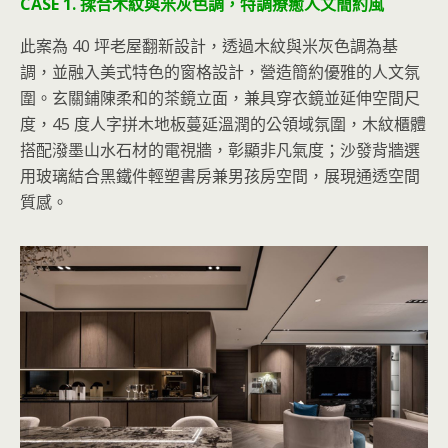
CASE 1. 揉合木紋與米灰色調，特調療癒人文簡約風
此案為 40 坪老屋翻新設計，透過木紋與米灰色調為基
調，並融入美式特色的窗格設計，營造簡約優雅的人文氛
圍。玄關鋪陳柔和的茶鏡立面，兼具穿衣鏡並延伸空間尺
度，45 度
人字拼木地板蔓延溫潤的公領域氛圍，木紋櫃體
搭配潑墨山水石材的電視牆，彰顯非凡氣度；沙發背牆選
用玻璃結合黑鐵件輕塑書房兼男孩房空間，展現通透空間
質感。