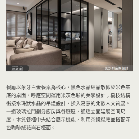
餐廳以象牙白金餐桌為核心，黑色水晶結晶散佈於米色基
底的桌面，呼應空間運用米灰色彩的美學設計；樹枝結構
銜接水珠狀水晶的吊燈設計，揉入寫意的北歐人文質感。
一道玻璃拉門劃分廚房與餐廳區，通透立面延展空間尺
度，木質餐櫃中央結合展示機能，利用茶鏡襯底並搭配深
色咖啡絨花崗石檯面。