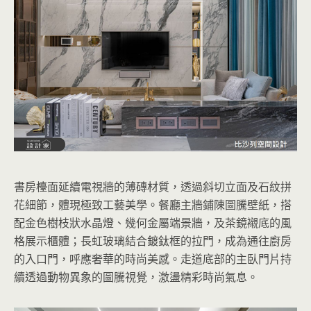
書房檯面延續電視牆的薄磚材質，透過斜切立面及石紋拼
花細節，體現極致工藝美學。餐廳主牆鋪陳圖騰壁紙，搭
配金色樹枝狀水晶燈、幾何金屬端景牆，及茶鏡襯底的風
格展示櫃體；長虹玻璃結合鍍鈦框的拉門，成為通往廚房
的入口門，呼應奢華的時尚美感。走道底部的主臥門片持
續透過動物異象的圖騰視覺，激盪精彩時尚氣息。