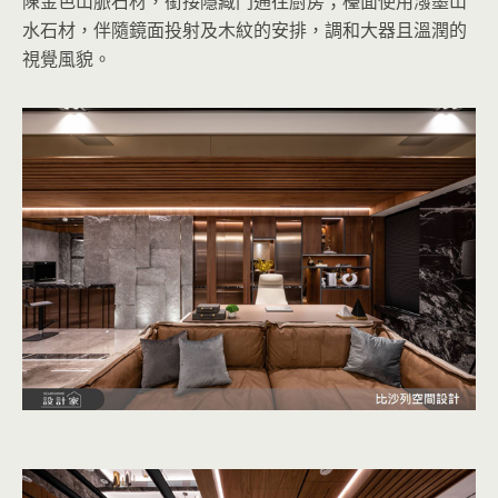
陳金色山脈石材，銜接隱藏門通往廚房；檯面使用潑墨山
水石材，伴隨鏡面投射及木紋的安排，調和大器且溫潤的
視覺風貌。