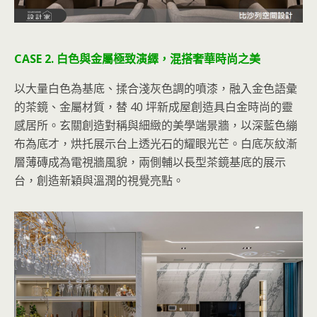
CASE 2. 白色與金屬極致演繹，混搭奢華時尚之美
以大量白色為基底、揉合淺灰色調的噴漆，融入金色語彙
的茶鏡、金屬材質，替 40 坪新成屋創造具白金時尚的靈
感居所。玄關創造對稱與細緻的美學端景牆，以深藍色繃
布為底才，烘托展示台上透光石的耀眼光芒。白底灰紋漸
層薄磚成為電視牆風貌，兩側輔以長型茶鏡基底的展示
台，創造新穎與溫潤的視覺亮點。