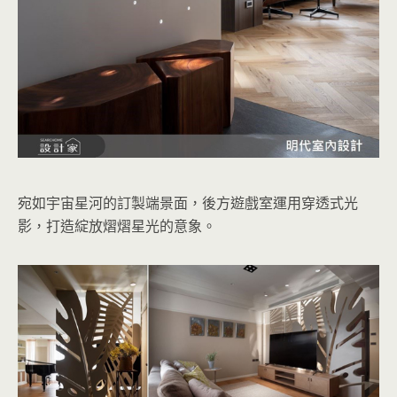
宛如宇宙星河的訂製端景面，後方遊戲室運用穿透式光
影，打造綻放熠熠星光的意象。