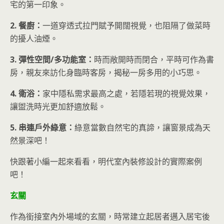
宅的第一印象。
2. 餐廚：
一道穿透式拉門賦予開闊視覺，也阻
隔了做菜時
的擾人油煙。
3. 彈性空間/多功能室：
時而敞開時而閉合，平時可作為書
房，親友來訪化身臨時客房，揭秘一房多用的小巧思。
4. 衛浴：
家中隱私需求最高之處，若隱若現的視覺效果，
讓盥洗時光更加舒適放鬆。
5. 串連戶外綠意：
綠意當數自然宅的真諦，讓窗景成為天
然景深吧！
快跟著小編一起來看看，明代室內裝修設計的實際案例
吧！
玄關
作為銜接室內外場域的玄關，時常建立起居者邁入居宅後