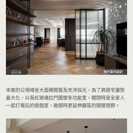
本案的公領域坐大面積開窗及充沛採光，為了將居宅優勢
最大化，以長虹玻璃拉門圍塑多功能室，關閉時是全家人
一起打電玩的遊戲室，敞開時更延伸廳區的開闊視野。