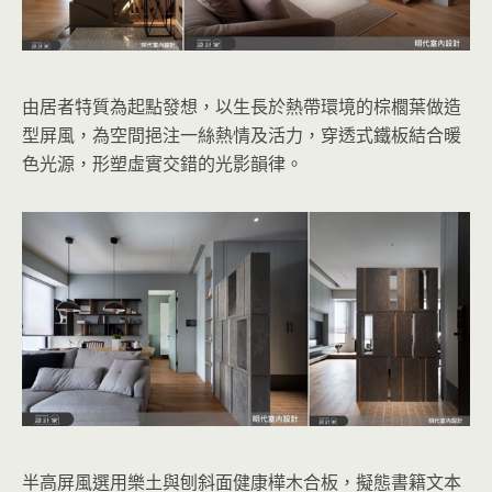
由居者特質為起點發想，以生長於熱帶環境的棕櫚葉做造
型屏風，為空間挹注一絲熱情及活力，穿透式鐵板結合暖
色光源，形塑虛實交錯的光影韻律。
半高屏風選用樂土與刨斜面健康樺木合板，擬態書籍文本