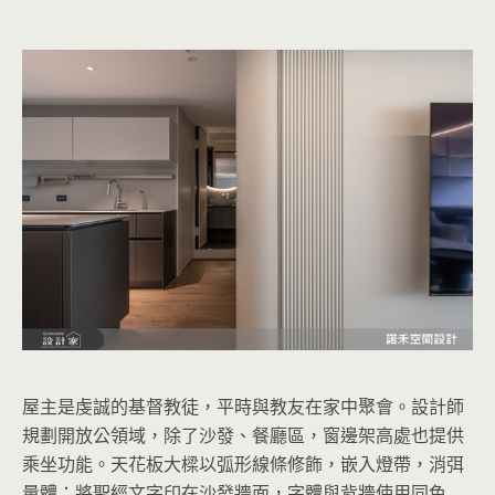
屋主是虔誠的基督教徒，平時與教友在家中聚會。設計師
規劃開放公領域，除了沙發、餐廳區，窗邊架高處也提供
乘坐功能。天花板大樑以弧形線條修飾，嵌入燈帶，消弭
量體；將聖經文字印在沙發牆面，字體與背牆使用同色