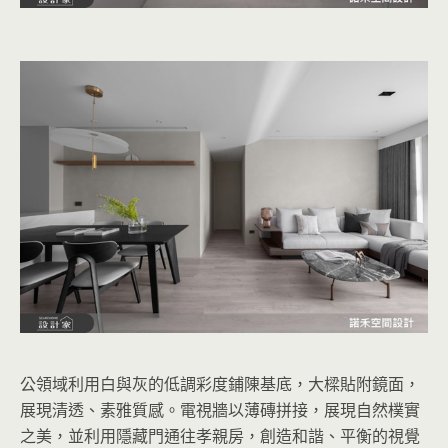
公領域利用白與灰的低調彩度鋪陳基底，大樑貼附鏡面，
展現清透、素雅質感。電視牆以薄磚拼接，展現自然樸實
之美，並利用隱藏門通往孝親房，創造和諧、平衡的視覺