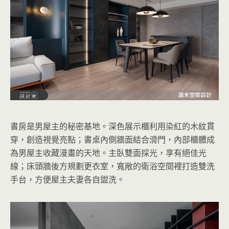
書房是男屋主的秘密基地。深色展示櫃利用染紅的木紋貫
穿，創造視覺亮點；書桌內側牆面結合滑門，內部櫃體成
為男屋主收藏漫畫的天地。主臥雙面採光，享有絕佳光
線；床頭牆後方規劃更衣室，寬敞的衛浴空間裡打造雙洗
手台，方便屋主夫妻各自盥洗。