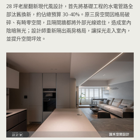
28 坪老屋翻新現代風設計，首先將基礎工程的水電管路全
部汰舊換新，約佔總預算 30-40%。原三房空間因格局破
碎、有畸零空間，且隔間牆都將外部光線遮住，造成室內
陰暗無光；設計師重新隔出兩房格局，讓採光走入室內，
並提升空間坪效。