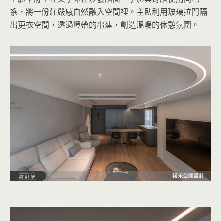
系，將一份莊嚴感自然融入空間裡。主臥利用玻璃拉門隔
出更衣空間，透過燈帶的串連，創造溫暖的休憩氛圍。