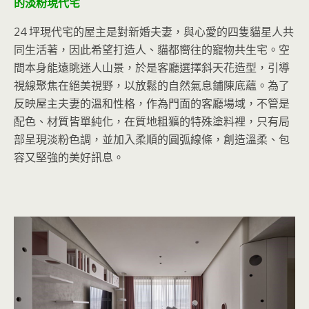
的淡粉現代宅
24 坪現代宅的屋主是對新婚夫妻，與心愛的四隻貓星人共
同生活著，因此希望打造人、貓都嚮往的寵物共生宅。空
間本身能遠眺迷人山景，於是客廳選擇斜天花造型，引導
視線聚焦在絕美視野，以放鬆的自然氣息鋪陳底蘊。為了
反映屋主夫妻的溫和性格，作為門面的客廳場域，不管是
配色、材質皆單純化，在質地粗獷的特殊塗料裡，只有局
部呈現淡粉色調，並加入柔順的圓弧線條，創造溫柔、包
容又堅強的美好訊息。