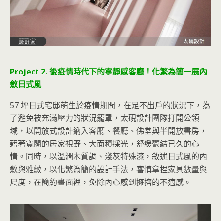
Project 2. 後疫情時代下的寧靜感客廳！化繁為簡一展內
斂日式風
57 坪日式宅邸萌生於疫情期間，在足不出戶的狀況下，為
了避免被充滿壓力的狀況籠罩，太硯設計團隊打開公領
域，以開放式設計納入客廳、餐廳、佛堂與半開放書房，
藉著寬闊的居家視野、大面積採光，舒緩鬱結已久的心
情。同時，以溫潤木質調、淺灰特殊漆，敘述日式風的內
斂與雅緻，以化繁為簡的設計手法，審慎拿捏家具數量與
尺度，在簡約畫面裡，免除內心感到擁擠的不適感。