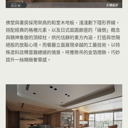
佛堂與書房採用架高的和室木地板，淺淺劃下隱形界線，
搭配經典的格柵元素，以及日式庭園廊道的「緣側」概念
與精神象徵的頂樑柱，烘托恬靜的東方內涵，打造與世隔
絕般的放鬆心境。而餐廳立面展現卓越的工藝技術，以特
殊塗料詮釋雲霧繚繞的情景，呼應懸吊的金箔燈飾，巧妙
提升一絲精緻奢華感。