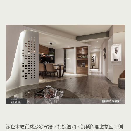
深色木紋質感沙發背牆，打造溫潤、沉穩的客廳氛圍；側