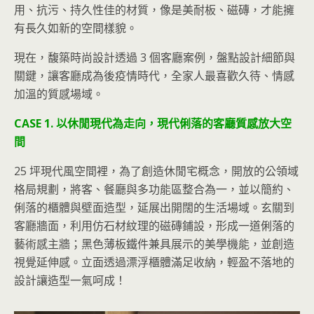
用、抗污、持久性佳的材質，像是美耐板、磁磚，才能擁
有長久如新的空間樣貌。
現在，馥築時尚設計透過 3 個客廳案例，盤點設計細節與
關鍵，讓客廳成為後疫情時代，全家人最喜歡久待、情感
加溫的質感場域。
CASE 1. 以休閒現代為走向，現代俐落的客廳質感放大空
間
25 坪現代風空間裡，為了創造休閒宅概念，開放的公領域
格局規劃，將客、餐廳與多功能區整合為一，並以簡約、
俐落的櫃體與壁面造型，延展出開闊的生活場域。玄關到
客廳牆面，利用仿石材紋理的磁磚鋪設，形成一道俐落的
藝術感主牆；黑色薄板鐵件兼具展示的美學機能，並創造
視覺延伸感。立面透過漂浮櫃體滿足收納，輕盈不落地的
設計讓造型一氣呵成！