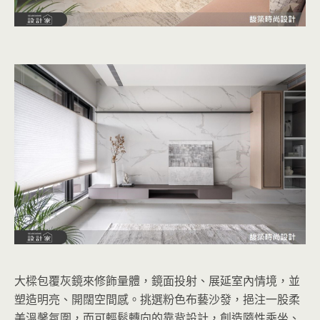
大樑包覆灰鏡來修飾量體，鏡面投射、展延室內情境，並
塑造明亮、開闊空間感。挑選粉色布藝沙發，挹注一股柔
美溫馨氛圍，而可輕鬆轉向的靠背設計，創造隨性乘坐、