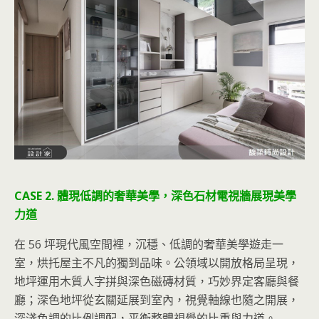
CASE 2. 體現低調的奢華美學，深色石材電視牆展現美學
力道
在 56 坪現代風空間裡，沉穩、低調的奢華美學遊走一
室，烘托屋主不凡的獨到品味。公領域以開放格局呈現，
地坪運用木質人字拼與深色磁磚材質，巧妙界定客廳與餐
廳；深色地坪從玄關延展到室內，視覺軸線也隨之開展，
深淺色調的比例調配，平衡整體視覺的比重與力道。