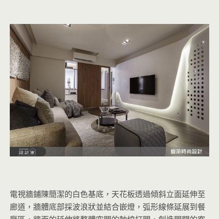
電視牆鋪陳簡潔的白色基底，天花板透過傾斜立面延伸至
廊道，牆體底部採波浪狀並結合嵌燈，弧形線條延展到餐