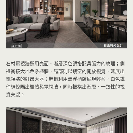
石材電視牆選用亮面、漸層深色調搭配具張力的紋理；側
邊銜接大地色系櫃體，局部則以鏤空的開放視覺，延展出
電視牆的軒昂大器；鞋櫃利用漂浮櫃體展現輕盈，白色鐵
件線條隔出櫃體與電視牆，同時框構出漸層、一致性的視
覺美感。