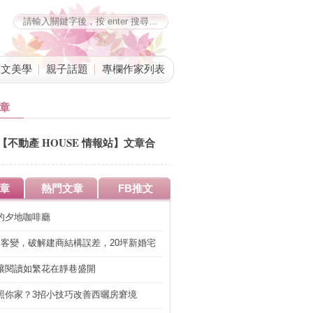
藝文美學
親子話題
專欄作家列表
章
【不動產 HOUSE 情報站】文章合
併公告
章
熱門文章
FB推文
的夕地咖啡廳
明客變，破解建商結構誤差，20坪新婚宅
工」的冤枉錢
讓閱讀如繁花在靜巷盛開
照你家？3招小技巧改善西曬房窘境