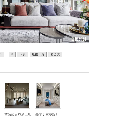
...
5
8
下頁
最後一頁
看全文
數
當法式古典遇上現
豪宅更衣室設計｜