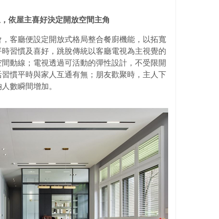
思，依屋主喜好決
定開放空間主角
會，客廳便設定開放式格局整合餐廚機能，以拓寬
平時習慣及喜好，跳脫傳統以客廳電視為主視覺的
空間動線；電視透過可活動的彈性設計，不受限開
活習慣平時與家人互通有無；朋友歡聚時，主人下
納人數瞬間增加。