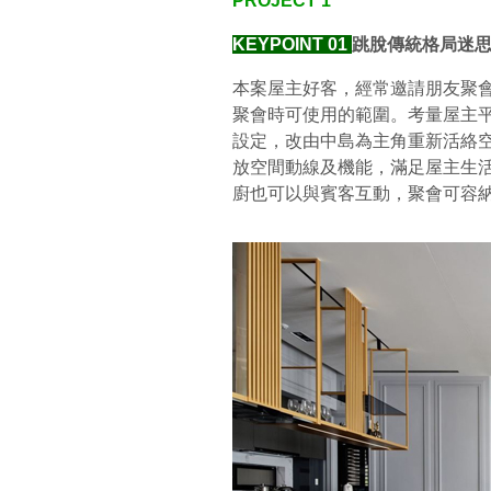
PROJECT 1
KEYPOINT 01
跳脫傳統格局迷
本案屋主好客，經常邀請朋友聚
聚會時可使用的範圍。考量屋主
設定，改由中島為主角重新活絡
放空間動線及機能，滿足屋主生
廚也可以與賓客互動，聚會可容