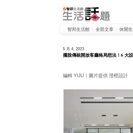
智邦生活館
全部文章
休閒生
5 月 4, 2023
擺脫傳統開放客廳格局想法！6 大
編輯 YIJU｜圖片提供 澄橙設計