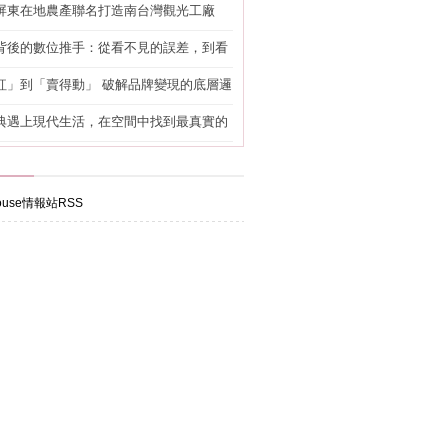
屏東在地農產聯名打造南台灣觀光工廠
背後的數位推手：從看不見的誤差，到看
準改造
紅」到「賣得動」 破解品牌變現的底層邏
典遇上現代生活，在空間中找到最真實的
use情報站RSS