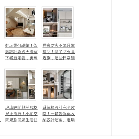
打造聚氣招財的能
材、配色法則，還
量磁場？
有風靡全球的軟裝
家具推薦
勾
翻玩幾何語彙！落
居家防火不能只靠
生
腳設計為透天厝寫
建商！除了防火區
下嶄新定義，勇奪
規劃，這些日常細
2025 美國 IDA、TI
節你做到了嗎？
TAN 國際大獎
麼
玻璃隔間與開放格
系統櫃設計完全攻
頭
局正流行！小宅空
略！一篇告訴你收
私
間規劃回歸生活習
納設計眉角、進場
一
慣才是關鍵
時間、木作櫃到底
差別在哪