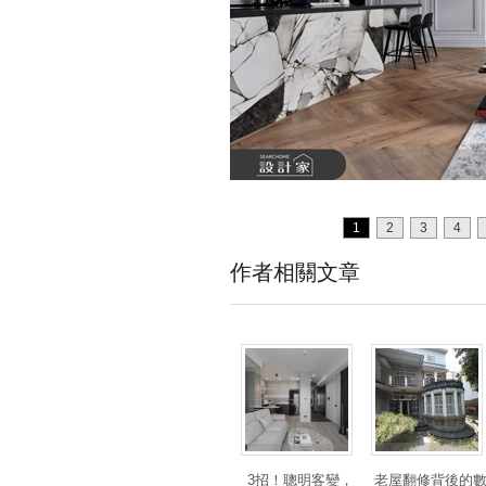
1
2
3
4
作者相關文章
3招！聰明客變，
老屋翻修背後的