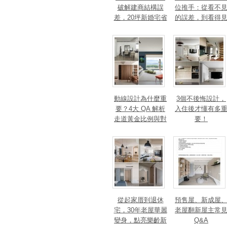
破解建商結構誤
位推手：從看不
差，20坪新婚宅省
的誤差，到看得
下「二工」的冤枉
的精準改造
錢
動線設計為什麼重
3個不後悔設計，
要？4大 QA 解析
入住後才懂有多
走道黃金比例與對
要！
身心靈的影響
從起家厝到退休
預售屋、新成屋
宅，30年老屋華麗
老屋翻新屋主常
變身，點亮樂齡新
Q&A