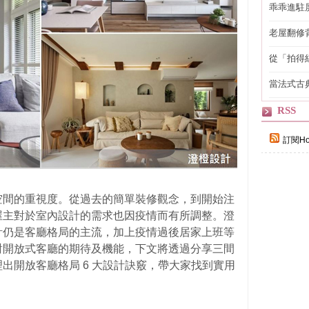
乖乖進駐
老屋翻修
得見的精
從「拍得
輯
當法式古
自己
RSS
訂閱Ho
空間的重視度。從過去的簡單裝修觀念，到開始注
屋主對於室內設計的需求也因疫情而有所調整。澄
計仍是客廳格局的主流，加上疫情過後居家上班等
對開放式客廳的期待及機能，下文將透過分享三間
出開放客廳格局 6 大設計訣竅，帶大家找到實用