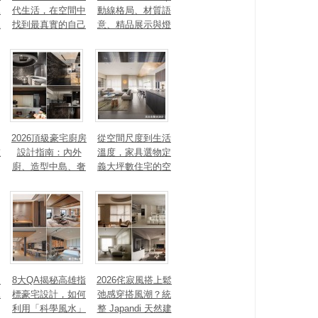
見
代生活，在空間中
動線格局、材質語
見
找到最真實的自己
意、精品展示與燈
光智能4 大關鍵，
打造高訂生活儀式
感
2026頂級豪宅廚房
從空間尺度到生活
重
設計指南：內外
溫度，家具選物定
廚、造型中島、奢
義大坪數住宅的空
石塗料、AI智能，
間性格
讓廚房從空間配角
變主角！
、
8大QA揭秘高雄指
2026侘寂風搭上鬆
見
標豪宅設計，如何
弛感穿搭風潮？統
利用「科學風水」
整 Japandi 天然建