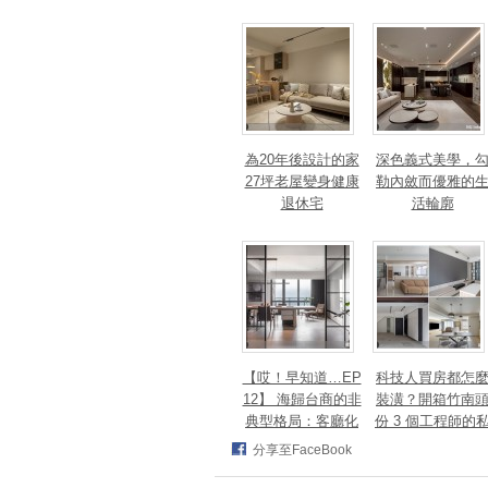
篇章！斬獲美、
法、英指標設計大
獎！
為20年後設計的家
深色義式美學，
27坪老屋變身健康
勒內斂而優雅的
退休宅
活輪廓
【哎！早知道…EP
科技人買房都怎
12】 海歸台商的非
裝潢？開箱竹南
典型格局：客廳化
份 3 個工程師的
身面海創作空間，
宅，跨世代需求
分享至FaceBook
洄游式動線完美擁
次滿足
抱百萬窗景