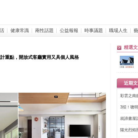
活
健康常識
兩性話題
公益報報
時事議題
職場人生
精選文
設計重點，開放式客廳實用又具個人風格
近期文
彩雲之南
3招！聰
省下「二
就諦書屋
陽光烈焰