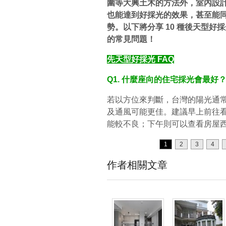
圍等大興土木的方法外，室內設
也能達到好採光的效果，甚至能
勢。以下將分享 10 種後天型
的常見問題！
先天型好採光 FAQ
Q1. 什麼座向的住宅採光會最好
若以方位來判斷，台灣的陽光通
及通風可能更佳。建議早上前往
能較不良；下午則可以查看房屋
1
2
3
4
作者相關文章