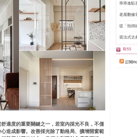
乖乖進駐
老屋翻修
得見的精
從「拍得
輯
當法式古
自己
RSS
訂閱Ho
宅舒適度的重要關鍵之一，若室內採光不良，不僅
身心造成影響。改善採光除了動格局、擴增開窗範