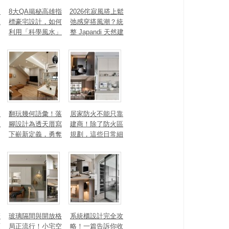
、
8大QA揭秘高雄指
2026侘寂風搭上鬆
見
標豪宅設計，如何
弛感穿搭風潮？統
利用「科學風水」
整 Japandi 天然建
打造聚氣招財的能
材、配色法則，還
量磁場？
有風靡全球的軟裝
家具推薦
勾
翻玩幾何語彙！落
居家防火不能只靠
生
腳設計為透天厝寫
建商！除了防火區
下嶄新定義，勇奪
規劃，這些日常細
2025 美國 IDA、TI
節你做到了嗎？
TAN 國際大獎
麼
玻璃隔間與開放格
系統櫃設計完全攻
頭
局正流行！小宅空
略！一篇告訴你收