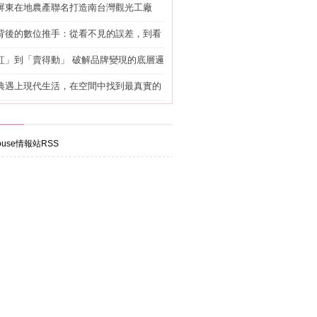
屏東在地農產聯名打造南台灣觀光工廠
背後的數位推手：從看不見的誤差，到看
準改造
紅」到「賣得動」 破解品牌變現的底層邏
典遇上現代生活，在空間中找到最真實的
use情報站RSS