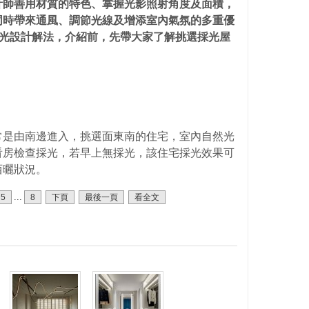
計師善用材質的特色、掌握光影照射角度及面積，
同時帶來通風、調節光線及增添室內氣氛的多重優
好採光設計解法，介紹前，先帶大家了解挑選採光屋
？
常是由南邊進入，挑選面東南的住宅，室內自然光
看房檢查採光，若早上無採光，該住宅採光效果可
西曬狀況。
...
5
8
下頁
最後一頁
看全文