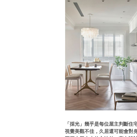
「採光」幾乎是每位屋主判斷住
視覺美觀不佳，久居還可能會對