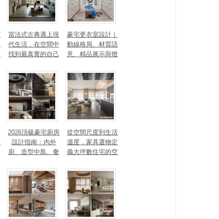
數
當法式古典遇上現
豪宅更衣室設計｜
見
代生活，在空間中
動線格局、材質語
見
找到最真實的自己
意、精品展示與燈
光智能4 大關鍵，
打造高訂生活儀式
感
2026頂級豪宅廚房
從空間尺度到生活
重
設計指南：內外
溫度，家具選物定
廚、造型中島、奢
義大坪數住宅的空
石塗料、AI智能，
間性格
讓廚房從空間配角
變主角！