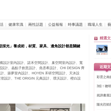
活
健康常識
兩性話題
公益報報
時事議題
職場人生
精選文
天型採光」養成術，材質、家具、邊角設計都是關鍵
修、構設計室內設計、諾禾空間設計、巢空間室內設計、寬
近期文
設計、蟲點子創意設計、堯丞希設計、CHI DESIGN 齊
計、築夢室內設計、HOYEN 禾研空間設計、天沐設
彩雲之南
設計、THE ORIGIN 元典設計、璞沃設計、橙白設
3招！聰
省下「二
就諦書屋
陽光烈焰