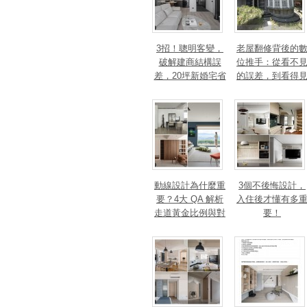
3招！聰明客變，
老屋翻修背後的
破解建商結構誤
位推手：從看不
差，20坪新婚宅省
的誤差，到看得
下「二工」的冤枉
的精準改造
錢
動線設計為什麼重
3個不後悔設計，
要？4大 QA 解析
入住後才懂有多
走道黃金比例與對
要！
身心靈的影響