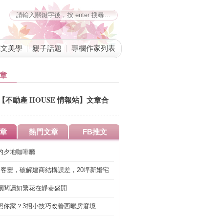
藝文美學
親子話題
專欄作家列表
章
【不動產 HOUSE 情報站】文章合
併公告
章
熱門文章
FB推文
的夕地咖啡廳
明客變，破解建商結構誤差，20坪新婚宅
工」的冤枉錢
讓閱讀如繁花在靜巷盛開
照你家？3招小技巧改善西曬房窘境