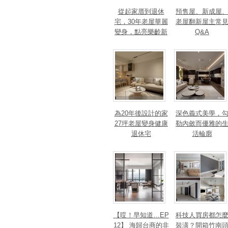
從起家厝到退休
預售屋、新成屋
宅，30年老屋華麗
老屋翻新屋主常
變身，點亮樂齡新
Q&A
篇章！斬獲美、
法、英指標設計大
獎！
為20年後設計的家
深色義式美學，
27坪老屋變身健康
勒內斂而優雅的
退休宅
活輪廓
【哎！早知道…EP
科技人買房都怎
12】 海歸台商的非
裝潢？開箱竹南