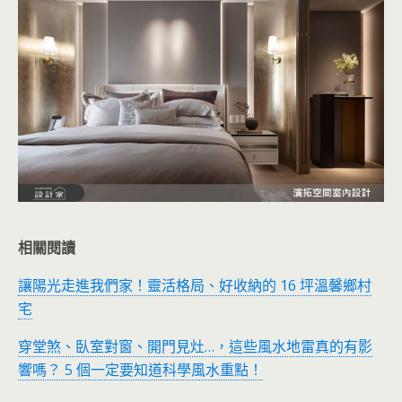
相關閱讀
讓陽光走進我們家！靈活格局、好收納的 16 坪溫馨鄉村
宅
穿堂煞、臥室對窗、開門見灶…，這些風水地雷真的有影
響嗎？ 5 個一定要知道科學風水重點！