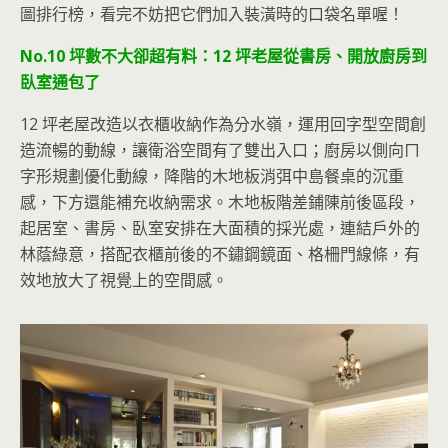
圖排行榜，看完不妨把它們加入裝潢時的口袋名單喔！
No.10 坪數不大卻超有料：12 坪老屋從書房、開放廚房到
臥室通包了
12 坪老屋改造以衣櫃收納作為分水嶺，運用回字型空間創
造流暢
的動線，讓衛浴空間有了雙出入口；廚房以側向ㄇ
字形規劃優化動線，降階的木地板消弭中島餐桌的沉重
感，下方還能補充收納需求。木地板階差鋪陳前後區段，
起居室、書房、臥室安排在大面積的採光處，連結戶外的
林蔭綠意，搭配衣櫃前後的不鏽鋼鏡面、格柵門線條，有
效地放大了視覺上的空間感。