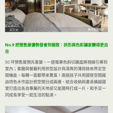
No.9 把預售屋優勢發會到極致：拱形與色彩讓家變得更自
在
50 坪預售屋預先客變，一道莓果色斜切牆面將視線引導到
室內；客廳與餐廳利用拱型設計與清爽的薄荷綠來界定空
間機能，每轉一面都帶來驚喜！兩個孩子共用寢居空間藉
由特色木作設計把空間分成兩邊，結合收納與書桌橫越寢
室打造出各自專屬的天地卻又能隨時打成一片，和手足一
同成長享受一起生活的點滴。