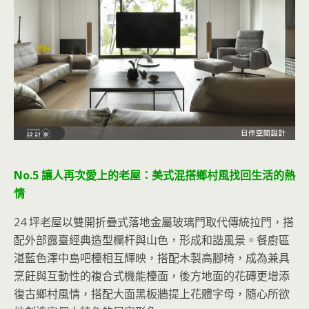
No.5 讓人再次愛上的老屋：美式混搭鄉村風找回生活的熱
情
24 坪老屋以雙開折疊式落地金屬玻璃門取代傳統拉門，搭
配外部露臺經典造型欄杆與山色，形成和諧風景。餐廚區
湛藍色澤中島吧檯相互輝映，搭配木製高腳椅，成為兼具
烹飪與互動性的複合式機能檯面，後方地面的花磚更增添
復古鄉村風情，搭配大面黑板牆提上花體字母，隨心所欲