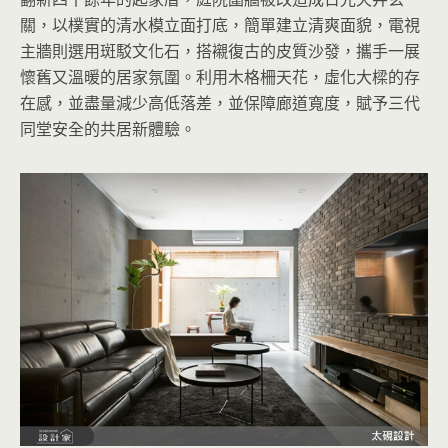
關，以樸實的清水模立面打底，簡單建立清爽面貌，電視
主牆則選用斑駁文化石，搭襯復古的皮質沙發，攜手一展
懷舊又溫暖的居家氛圍。利用木格柵天花，虛化大樑的存
在感，並盡量減少高低落差，並保障廊道寬度，賦予三代
同堂安全的共居新體驗。