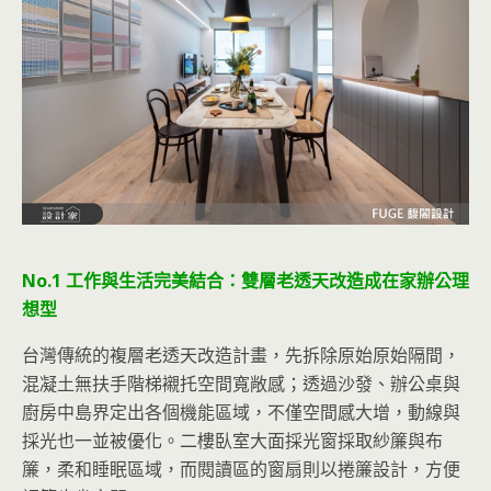
No.1 工作與生活完美結合：雙層老透天改造成在家辦公理
想型
台灣傳統的複層老透天改造計畫，先拆除原始原始隔間，
混凝土無扶手階梯襯托空間寬敞感；透過沙發、辦公桌與
廚房中島界定出各個機能區域，不僅空間感大增，動線與
採光也一並被優化。二樓臥室大面採光窗採取紗簾與布
簾，柔和睡眠區域，而閱讀區的窗扇則以捲簾設計，方便