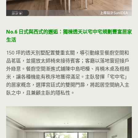
No.6 日式與西式的邂逅：獨棟透天以宅中宅規劃豐富居家
生活
150 坪的透天別墅配置雙重玄關，導引動線至餐廚空間和
品茗區，並擺放太師椅來接待賓客；客廳以落地窗迎接戶
外綠意。餐廚空間漸進式鋪陳中島吧檯、肖楠木桌及榻榻
米，讓各種機能有秩序地獲得滿足。主臥發揮「宅中宅」
的居家概念，選擇宮廷式的雙開門扉，將起居空間納入主
臥之中，且兼顧主臥的隱私性。