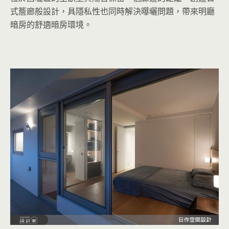
式簷廊般設計，具隱私性也同時解決曝曬問題，帶來明廳
暗房的舒適暗房環境。