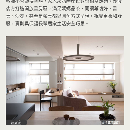
客廳不會顯得空曠，家人來訪時座位數也相當足夠。沙發
後方打造開放書房區，滿足媽媽品茶、閱讀等嗜好，書
桌、沙發，甚至是餐桌都以圓角方式呈現，視覺更柔和舒
服，實則具保護長輩居家生活安全巧思。