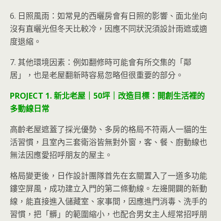
6. 日照風雨：如常見的西曬房會有日照的影響、面北坐向
沒有直曬光但冬天比較冷，因應不同狀況須設計雨遮或適
度退縮。
7. 其他環境因素：例如翻修時可能會有所交集的「鄰
居」，也是老屋翻新時容易忽略但很重要的部分。
PROJECT 1. 新北老屋｜50坪｜改造目標：開創生活裡的
多動線日常
高齡老屋遮蓋了採光優勢、多房的格局不符兩人一貓的生
活習慣，且室內三套衛浴皆無對外窗，客、餐、廚動線也
無法因應愛招呼朋友的屋主。
格局變更後，日作設計團隊首先在玄關置入了一道多功能
鏤空屏風，成功建立入門的第二條動線。左邊開闢的新動
線，能直接進入儲藏室、家事間，因應進門消毒、洗手的
習慣，把「髒」的範圍縮小，也配合男女主人經常招呼朋